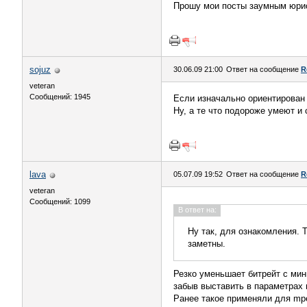
Прошу мои посты заумным юрист
sojuz
30.06.09 21:00
Ответ на сообщение
R
veteran
Сообщений: 1945
Если изначально ориентирован 
Ну, а те что подороже умеют и 
lava
05.07.09 19:52
Ответ на сообщение
R
veteran
Сообщений: 1099
В ответ на:
Ну так, для ознакомления. Т
заметны.
Резко уменьшает битрейт с мин
забыв выставить в параметрах 
Ранее такое применяли для mpe