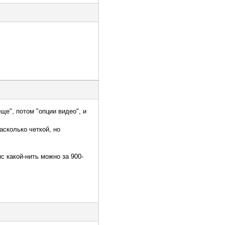
ще", потом "опции видео", и
асколько четкой, но
 какой-нить можно за 900-