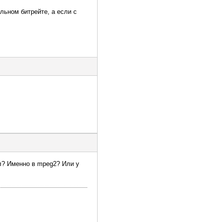
льном битрейте, а если с
ал? Именно в mpeg2? Или у