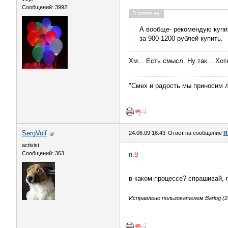
Сообщений: 3992
В ответ на:
А вообще- рекомендую купи
за 900-1200 рублей купить.
Хм... Есть смысл. Ну так... Хо
"Смех и радость мы приносим л
SergVolf
24.06.09 16:43
Ответ на сообщение
R
activist
Сообщений: 363
п.9
в каком процессе? спрашивай, 
Исправлено пользователем Barlog (26