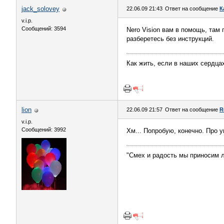
jack_solovey
22.06.09 21:43
Ответ на сообщение
К
v.i.p.
Сообщений: 3594
Nero Vision вам в помощь, там
разберетесь без инструкций.
Как жить, если в наших сердцах
lion
22.06.09 21:57
Ответ на сообщение
R
v.i.p.
Сообщений: 3992
Хм... Попробую, конечно. Про у
"Смех и радость мы приносим л