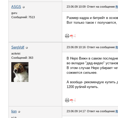
ASGS
23.06.09 10:09
Ответ на сообщение
R
guru
Сообщений: 7513
Размер кадра и битрейт в осно
Вот только такое г получается
SergVolf
23.06.09 10:16
Ответ на сообщение
R
activist
Сообщений: 363
В Неро Вижн в самом последнем
во вкладке "двд-видео" устано
В этом случае Неро убирает че
сожмется сильнее.
А вообще- рекомендую купить 
1200 рублей купить.
lion
23.06.09 14:17
Ответ на сообщение
R
v.i.p.