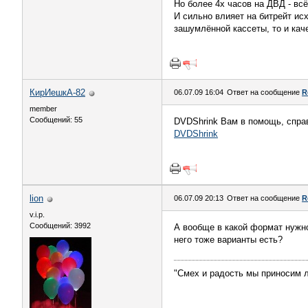
Но более 4х часов на ДВД - всё
И сильно влияет на битрейт исх
зашумлённой кассеты, то и кач
КирИешкА-82
06.07.09 16:04
Ответ на сообщение
R
member
Сообщений: 55
DVDShrink Вам в помощь, справ
DVDShrink
lion
06.07.09 20:13
Ответ на сообщение
R
v.i.p.
Сообщений: 3992
А вообще в какой формат нужно
него тоже варианты есть?
"Смех и радость мы приносим л