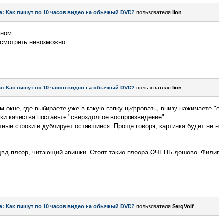
e: Как пишут по 10 часов видео на обычный DVD?
пользователя
lion
вном.
, смотреть невозможно
e: Как пишут по 10 часов видео на обычный DVD?
пользователя
lion
 окне, где выбираете уже в какую папку цифровать, внизу нажимаете "е
вки качества поставьте "сверхдолгое воспроизведение".
тные строки и дублирует оставшиеся. Проще говоря, картинка будет не н
двд-плеер, читающий авишки. Стоят такие плеера ОЧЕНЬ дешево. Филипс
e: Как пишут по 10 часов видео на обычный DVD?
пользователя
SergVolf