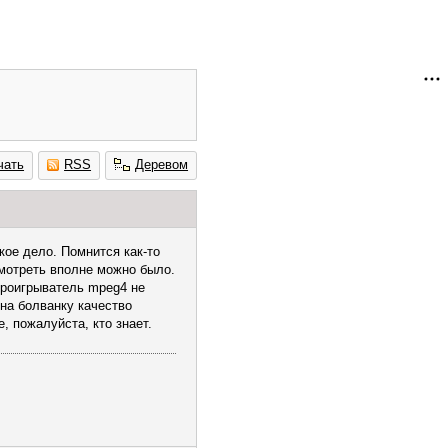
чать
RSS
Деревом
кое дело. Помнится как-то
смотреть вполне можно было.
проигрыватель mpeg4 не
 на болванку качество
, пожалуйста, кто знает.