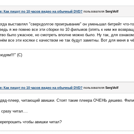
e: Как пишут по 10 часов видео на обычный DVD?
пользователя
SergVolf
когда выставлял "сверхдолгое проигрывание" он уменьшал битрейт что-то
ведь я же помню все эти сборки по 10 фильмов (опять к ним же возвраща
ство было ужасное, но смотреть вполне можно было. Ну так, для ознаком
 нём все эти косяки с качеством не так будут заметны. Вот для меня в ч
юдям!!!" (С)
e: Как пишут по 10 часов видео на обычный DVD?
пользователя
SergVolf
 двд-плеер, читающий авишки. Стоят такие плеера ОЧЕНЬ дешево. Филип
сразу читал....
перепрошить чтобы авишки читал?