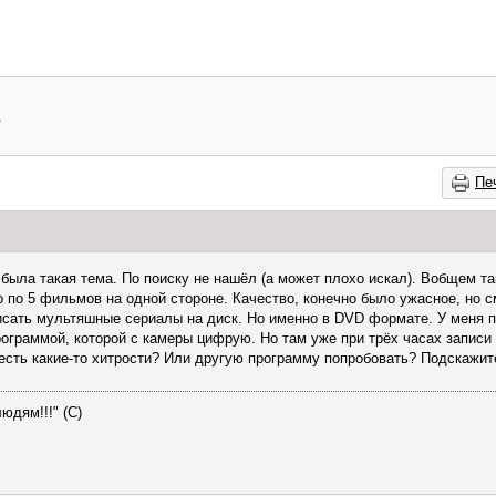
?
Пе
 была такая тема. По поиску не нашёл (а может плохо искал). Вобщем та
о по 5 фильмов на одной стороне. Качество, конечно было ужасное, но 
писать мультяшные сериалы на диск. Но именно в DVD формате. У меня 
рограммой, которой с камеры цифрую. Но там уже при трёх часах записи
есть какие-то хитрости? Или другую программу попробовать? Подскажите
юдям!!!" (С)