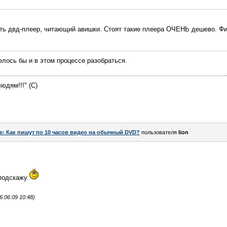
ть двд-плеер, читающий авишки. Стоят такие плеера ОЧЕНЬ дешево. Фи
телось бы и в этом процессе разобраться.
юдям!!!" (С)
e: Как пишут по 10 часов видео на обычный DVD?
пользователя
lion
подскажу.
.06.09 10:48)