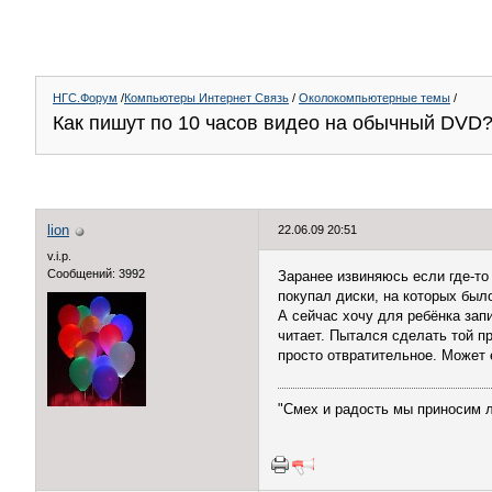
НГС.Форум
/
Компьютеры Интернет Связь
/
Околокомпьютерные темы
/
Как пишут по 10 часов видео на обычный DVD
lion
22.06.09 20:51
v.i.p.
Сообщений: 3992
Заранее извиняюсь если где-то
покупал диски, на которых был
А сейчас хочу для ребёнка за
читает. Пытался сделать той п
просто отвратительное. Может 
"Смех и радость мы приносим л