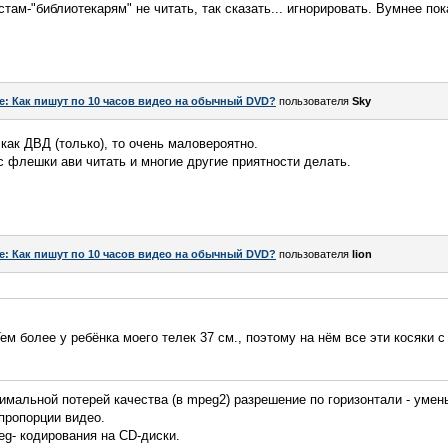
ам-"библиотекарям" не читать, так сказать... игнорировать. Вумнее пок
e: Как пишут по 10 часов видео на обычный DVD?
пользователя
Sky
как ДВД (только), то очень маловероятно.
с флешки ави читать и многие другие приятности делать.
e: Как пишут по 10 часов видео на обычный DVD?
пользователя
lion
ем более у ребёнка моего телек 37 см., поэтому на нём все эти косяки с
имальной потерей качества (в mpeg2) разрешение по горизонтали - умень
пропорции видео.
g- кодирования на CD-диски.