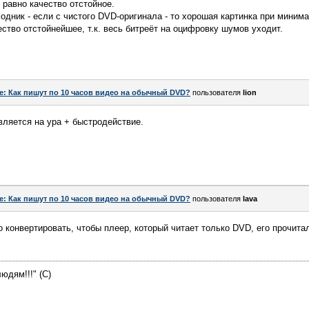
 равно качество отстойное.
одник - если с чистого DVD-оригинала - то хорошая картинка при минима
ество отстойнейшее, т.к. весь битреёт на оцифровку шумов уходит.
e: Как пишут по 10 часов видео на обычный DVD?
пользователя
lion
ляется на ура + быстродействие.
e: Как пишут по 10 часов видео на обычный DVD?
пользователя
lava
 конвертировать, чтобы плеер, который читает только DVD, его прочит
юдям!!!" (С)