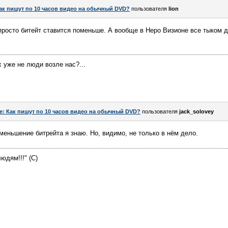
ак пишут по 10 часов видео на обычный DVD?
пользователя
lion
 просто битейт ставится поменьше. А вообще в Неро Визионе все тыком д
 уже не люди возле нас?...
e: Как пишут по 10 часов видео на обычный DVD?
пользователя
jack_solovey
меньшение битрейта я знаю. Но, видимо, не только в нём дело.
юдям!!!" (С)