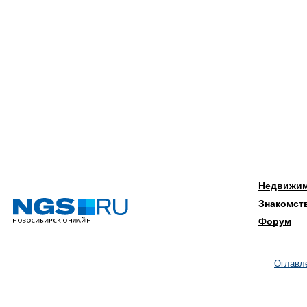
Недвижи
Знакомст
Форум
Оглавл