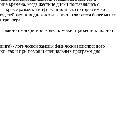
ние времена, когда жесткие диски поставлялись с
еры кроме разметки информационных секторов имеют
делей жестких дисков эта разметка является более менее
онтроллера.
ля данной конкретной модели, может привести к полной
пинга) - логической замены физически неисправного
ески, так и при помощи специальных программ для