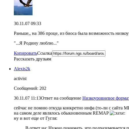
30.11.07 09:33
Раньше,, на 386 проце, из биоса была возможность низкоу
"...Я Родину люблю..."
Копировать
Ссылка
Рассказать друзьям
Alexis2k
activist
Сообщений: 202
30.11.07 11:13
Ответ на сообщение
Низкоуровневое форма
сейчас не помню откуда конкретно инфа (то-ли с сайта MH
на самом деле являлось обыкновенным REMAP
ну и вот еще от Гугля:
В ответ на:
Нужно понимать, что подразумевается п