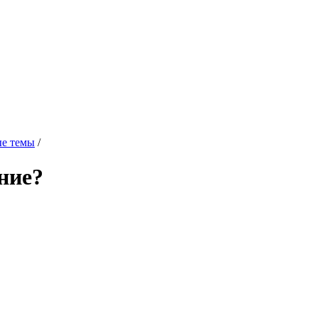
е темы
/
ние?