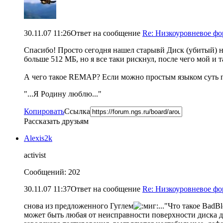
30.11.07 11:26
Ответ на сообщение
Re: Низкоуровневое ф
Спасибо! Просто сегодня нашел старывй Диск (убитый) на 
больше 512 МБ, но я все таки рискнул, после чего мой и 
А чего такое REMAP? Если можно простым языком суть п
"...Я Родину люблю..."
Копировать
Ссылка
Рассказать друзьям
Alexis2k
activist
Сообщений: 202
30.11.07 11:37
Ответ на сообщение
Re: Низкоуровневое ф
снова из предложенного Гуглем
..."Что такое BadB
может быть любая от неисправности поверхности диска д