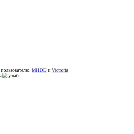
у пользователю:
MHDD
и
Victroria
та