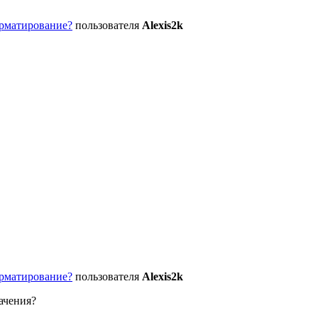
орматирование?
пользователя
Alexis2k
орматирование?
пользователя
Alexis2k
ачения?