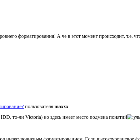
ровнего форматирования! А че в этот момент происходит, т.е. чт
тирование?
пользователя
maxxx
DD, то-ли Victoria) но здесь имеет место подмена понятий
од низкоуровневым форматированием. Если высокоуровневое фо