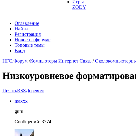
Игры
ZODY
Оглавление
Найти
Регистрация
Новое на форуме
Топовые темы
Вход
НГС.Форум
/
Компьютеры Интернет Связь
/
Околокомпьютерны
Низкоуровневое форматирова
Печать
RSS
Деревом
maxxx
guru
Сообщений: 3774