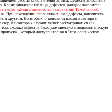
худшением работы канала чтения-записи. Дефекты заносятся в
ю. Кроме заводской таблицы дефектов, каждый накопитель
 в такую таблицу, заменяются резервными. Такой способ,
тью. При нахождении переназначенного дефекта, накопитель
ным хрустом. Во-вторых, о занесении плохого сектора в
ектор, в некоторых случаях может рассматриваться как
 том, сколько дефектов было уже занесено в пользовательскую
пропуска", который доступен только в "технологическом