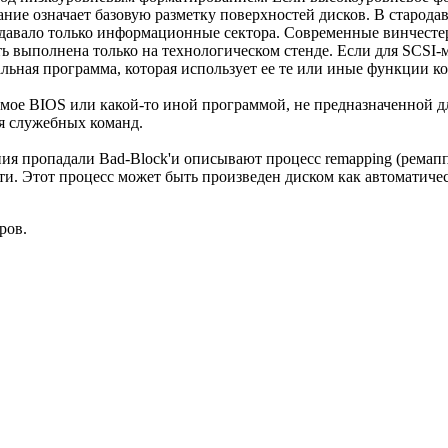
ние означает базовую разметку поверхностей дисков. В стародав
здавало только информационные сектора. Современные винчест
 выполнена только на технологическом стенде. Если для SCSI-мо
альная программа, которая использует ее те или иные функции к
мое BIOS или какой-то иной программой, не предназначенной д
ия служебных команд.
ия пропадали Bad-Block'и описывают процесс remapping (ремап
ти. Этот процесс может быть произведен диском как автоматич
ров.