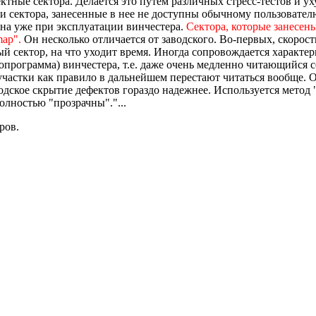
ктные сектора. Делается это путем различных стресс-тестов и у
и сектора, занесенные в нее не доступны обычному пользовател
она уже при эксплуатации винчестера.
Сектора, которые занесены
map".
Он несколько отличается от заводского. Во-первых, скорос
 сектор, на что уходит время. Иногда сопровождается характер
опрограмма) винчестера, т.е. даже очень медленно читающийся с
участки как правило в дальнейшем перестают читаться вообще. О
кое скрытие дефектов гораздо надежнее. Используется метод "
олностью "прозрачны"."...
ров.