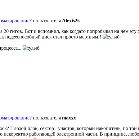
орматирование?
пользователя
Alexis2k
20 гигов. Вот и вспомнил, как когдато попробывал на нем эту х
так недееспособный диск стал просто мертвым!!!
роцесса...
орматирование?
пользователя
maxxx
lock? Плохой блок, сектор - участок, который накопитель, по то
о некоректно работающей электронной части. В принципе, любой