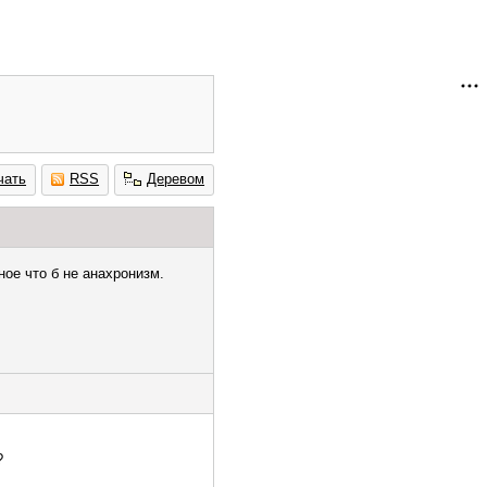
чать
RSS
Деревом
ное что б не анахронизм.
?