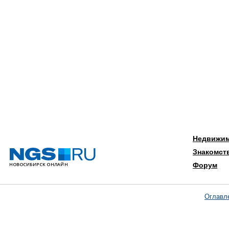
Недвижи
Знакомст
Форум
Оглавл