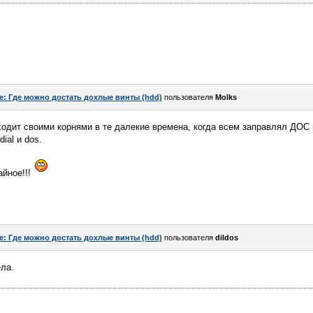
e: Где можно достать дохлые винты (hdd)
пользователя
Molks
одит своими корнями в те далекие времена, когда всем заправлял ДОС 
ial и dos.
йное!!!
e: Где можно достать дохлые винты (hdd)
пользователя
dildos
ела.