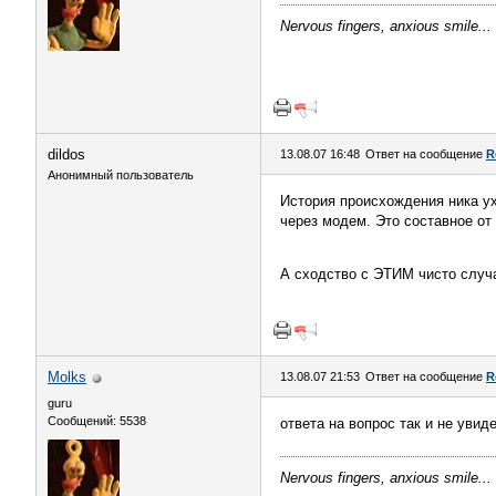
Nervous fingers, anxious smile...
dildos
13.08.07 16:48
Ответ на сообщение
R
Анонимный пользователь
История происхождения ника ух
через модем. Это составное от d
А сходство с ЭТИМ чисто случа
Molks
13.08.07 21:53
Ответ на сообщение
R
guru
Сообщений: 5538
ответа на вопрос так и не увид
Nervous fingers, anxious smile...