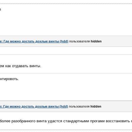
n
e: Где можно достать дохлые винты (hdd)
пользователя
hidden
тем как отдавать винты.
нтировоть.
e: Где можно достать дохлые винты (hdd)
пользователя
hidden
 более разобранного винта удастся стандартными прогами восстановить