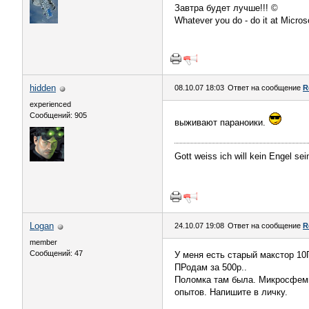
Завтра будет лучше!!! ©
Whatever you do - do it at Microso
hidden
08.10.07 18:03
Ответ на сообщение
R
experienced
Сообщений: 905
выживают параноики.
Gott weiss ich will kein Engel sei
Logan
24.10.07 19:08
Ответ на сообщение
R
member
Сообщений: 47
У меня есть старый макстор 10
ПРодам за 500р..
Поломка там была. Микросфемка
опытов. Напишите в личку.