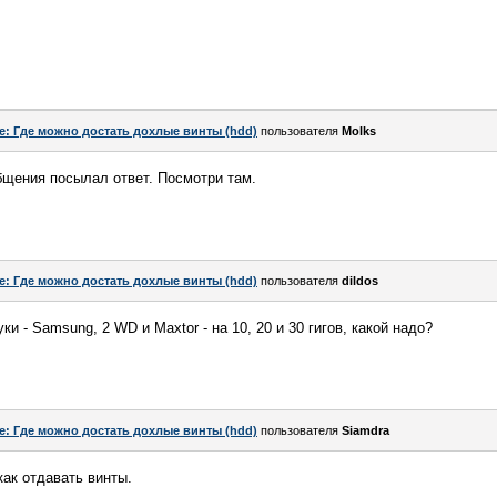
e: Где можно достать дохлые винты (hdd)
пользователя
Molks
бщения посылал ответ. Посмотри там.
e: Где можно достать дохлые винты (hdd)
пользователя
dildos
и - Samsung, 2 WD и Maxtor - на 10, 20 и 30 гигов, какой надо?
e: Где можно достать дохлые винты (hdd)
пользователя
Siamdra
как отдавать винты.