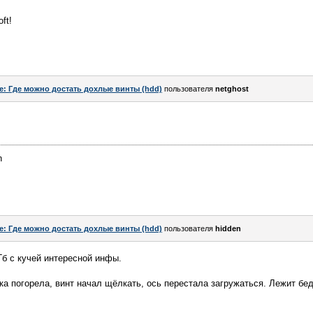
ft!
e: Где можно достать дохлые винты (hdd)
пользователя
netghost
n
e: Где можно достать дохлые винты (hdd)
пользователя
hidden
Гб с кучей интересной инфы.
 погорела, винт начал щёлкать, ось перестала загружаться. Лежит бе