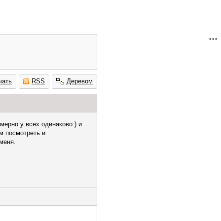
чать
RSS
Деревом
мерно у всех одинаково:) и
ем посмотреть и
меня.