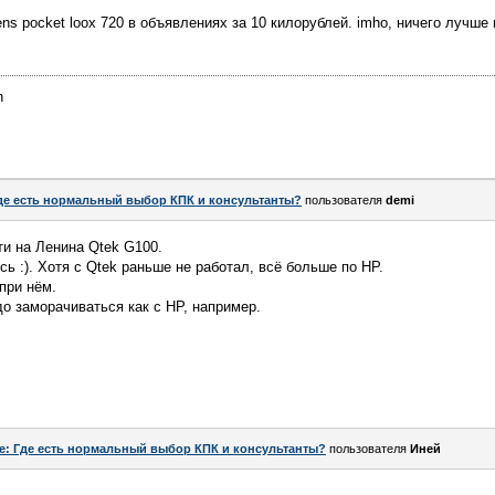
ens pocket loox 720 в объявлениях за 10 килорублей. imho, ничего лучше 
n
де есть нормальный выбор КПК и консультанты?
пользователя
demi
ти на Ленина Qtek G100.
ь :). Хотя с Qtek раньше не работал, всё больше по HP.
 при нём.
до заморачиваться как с HP, например.
e: Где есть нормальный выбор КПК и консультанты?
пользователя
Иней