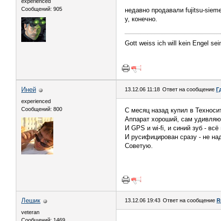
experienced
Сообщений: 905
недавно продавали fujitsu-siem
у, конечно.
Gott weiss ich will kein Engel sei
Иней
13.12.06 11:18
Ответ на сообщение
Г
experienced
Сообщений: 800
С месяц назад купил в Техноси
Аппарат хороший, сам удивляюс
И GPS и wi-fi, и синий зуб - всё
И русифицирован сразу - не на
Советую.
Лeшик
13.12.06 19:43
Ответ на сообщение
R
veteran
Сообщений: 1469