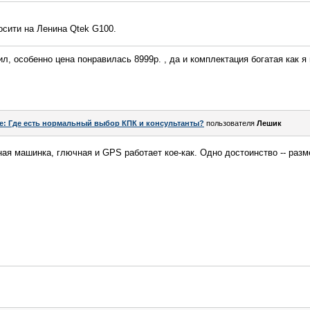
осити на Ленина Qtek G100.
ил, особенно цена понравилась 8999р. , да и комплектация богатая как я
e: Где есть нормальный выбор КПК и консультанты?
пользователя
Лeшик
ая машинка, глючная и GPS работает кое-как. Одно достоинство -- разме