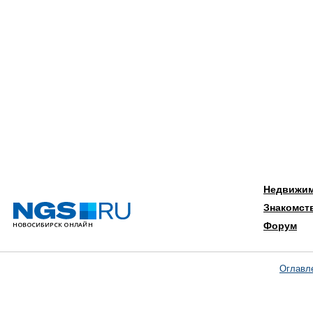
Недвижи
Знакомст
Форум
Оглавл