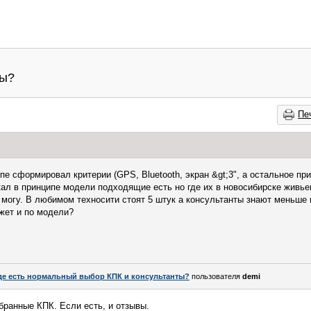
ты?
Пе
е сформировал критерии (GPS, Bluetooth, экран &gt;3", а остальное при
искал в принципе модели подходящие есть но где их в новосибирске живь
 могу. В любимом техносити стоят 5 штук а консультанты знают меньше 
жет и по модели?
де есть нормальный выбор КПК и консультанты?
пользователя
demi
бранные КПК. Если есть, и отзывы.