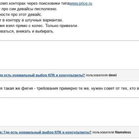
комп.конторах через поисковики типа
www.price.ru
 про сии девайсы песполезно.
ости про этот девайс.
 в контору в штучных вариантах.
мя взял прямо с колес. Только привезли.
ваться, вникать и выбирать.
де есть нормальный выбор КПК и консультанты?
пользователя
demi
 такая же фигня - требования примерно те же, нужен совет от тех, кто 
e: Где есть нормальный выбор КПК и консультанты?
пользователя
Nameless