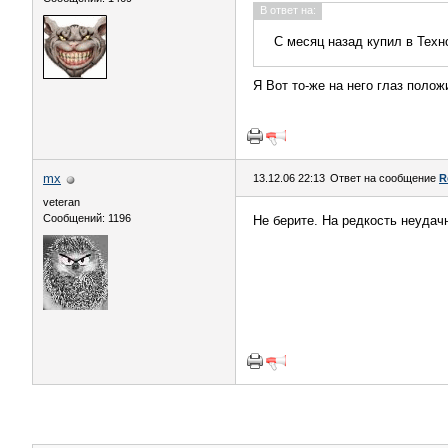
В ответ на:
С месяц назад купил в Техн
Я Вот то-же на него глаз полож
mx
13.12.06 22:13
Ответ на сообщение
R
veteran
Сообщений: 1196
Не берите. На редкость неудачн