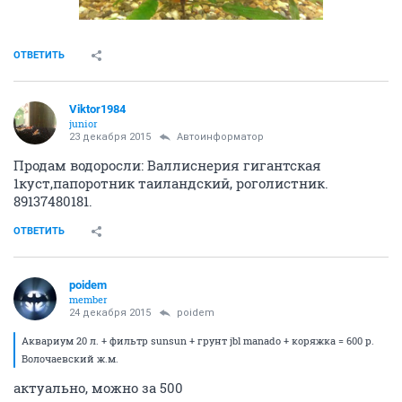
ОТВЕТИТЬ
Viktor1984
junior
23 декабря 2015
Автоинформатор
Продам водоросли: Валлиснерия гигантская
1куст,папоротник таиландский, роголистник.
89137480181.
ОТВЕТИТЬ
poidem
member
24 декабря 2015
poidem
Аквариум 20 л. + фильтр sunsun + грунт jbl manado + коряжка = 600 р.
Волочаевский ж.м.
актуально, можно за 500