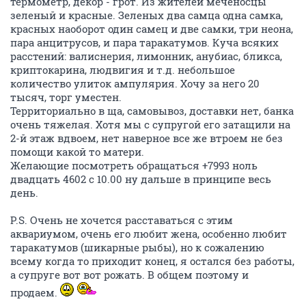
термометр, декор - грот. Из жителей меченосцы
зеленый и красные. Зеленых два самца одна самка,
красных наоборот один самец и две самки, три неона,
пара анцитрусов, и пара таракатумов. Куча всяких
расстений: валиснерия, лимонник, анубиас, бликса,
криптокарина, людвигия и т.д. небольшое
количество улиток ампулярия. Хочу за него 20
тысяч, торг уместен.
Территориально в ща, самовывоз, доставки нет, банка
очень тяжелая. Хотя мы с супругой его затащили на
2-й этаж вдвоем, нет наверное все же втроем не без
помощи какой то матери.
Желающие посмотреть обращаться +7993 ноль
двадцать 4602 с 10.00 ну дальше в принципе весь
день.
P.S. Очень не хочется расставаться с этим
аквариумом, очень его любит жена, особенно любит
таракатумов (шикарные рыбы), но к сожалению
всему когда то приходит конец, я остался без работы,
а супруге вот вот рожать. В общем поэтому и
продаем.