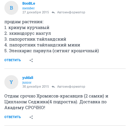
BooBLe
B
member
27 декабря 2015
Автоинформатор
продам растения:
1. кринум курчавый
2. эхинодорус назгул
3. папоротник тайландский
4. папоротник тайландский мини
5. Элеохарис парвула (ситняг крошечный)
ОТВЕТИТЬ
yuldali
Y
junior
30 декабря 2015
Автоинформатор
Отдам срочно Хромисов-красавцев (2 самки) и
Цихлазом Седжика(4 подростка). Доставка по
Академу СРОЧНО!
ОТВЕТИТЬ