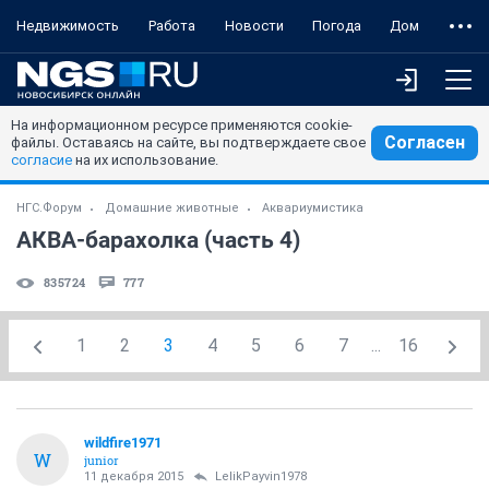
Недвижимость
Работа
Новости
Погода
Дом
На информационном ресурсе применяются cookie-
Согласен
файлы. Оставаясь на сайте, вы подтверждаете свое
согласие
на их использование.
НГС.Форум
Домашние животные
Аквариумистика
АКВА-барахолка (часть 4)
835724
777
1
2
3
4
5
6
7
...
16
wildfire1971
W
junior
11 декабря 2015
LelikPayvin1978