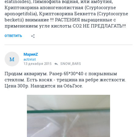
elatinoides), Лимнофила водная, или амбулия,
Криптокорина апоногенолистная (Cryptocoryne
aponogetifolia), Криптокорина Беккетта (Cryptocoryne
becketii) внимание !!! РАСТЕНИЯ выращенные с
применением угле кислоты СО2 НЕ ПРЕДЛАГАТЬ!!!
ОТВЕТИТЬ
МарияZ
М
activist
13 декабря 2015
SNOW_BARS
Продам аквариум. Разер 65*30*40 с покрывным
стеклом. Есть косяк - трещина на ребре жесткости.
Цена 300р. Находится на ОбьГэсе.