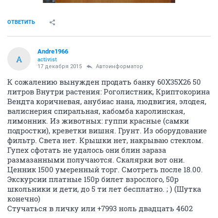
ОТВЕТИТЬ
Andre1966
A
activist
17 декабря 2015
Автоинформатор
К сожалению вынужден продать банку 60Х35Х26 50
литров Внутри растения: Роголистник, Криптокорина
Вендта коричневая, анубиас нана, людвигия, элодея,
валиснерия спиральная, кабомба каролинская,
лимонник. Из животных: гуппи краcные (самки
подростки), креветки вишня. Грунт. Из оборудование
фильтр. Света нет. Крышки нет, накрываю стеклом.
Гупех сфотать не удалось они блин зараза
размазанными получаются. Скалярки вот они.
Ценник 1500 умеренный торг. Смотреть после 18.00.
Экскурсии платные 150р билет взрослого, 50р
школьники и дети, до 5 ти лет бесплатно. ; ) (Шутка
конечно)
Стучаться в личку или +7993 ноль двадцать 4602