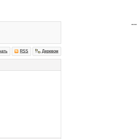
чать
RSS
Деревом