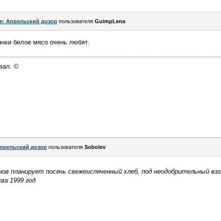
e: Апрельский дозор
пользователя
GuimpLena
Качки белое мясо очень любят.
вал. ©
прельский дозор
пользователя
Sоbоlev
ов планирует посечь свежеиспеченный хлеб, под неодобрительный в
ва 1999 год