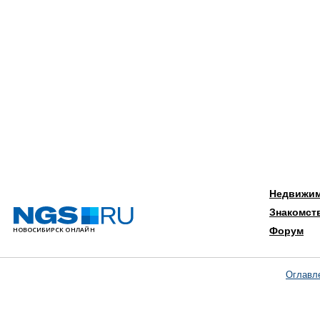
Недвижи
Знакомст
Форум
Оглавл