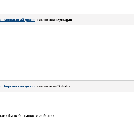
e: Апрельский дозор
пользователя
zyrbagan
e: Апрельский дозор
пользователя
Sоbоlev
него было большое хозяйство