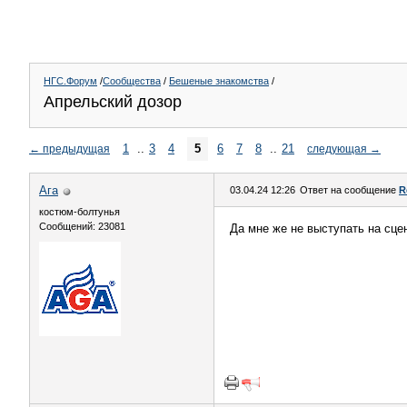
НГС.Форум
/
Сообщества
/
Бешеные знакомства
/
Апрельский дозор
1
..
3
4
5
6
7
8
..
21
←
предыдущая
следующая
→
Ага
03.04.24 12:26
Ответ на сообщение
R
костюм-болтунья
Сообщений: 23081
Да мне же не выступать на сце