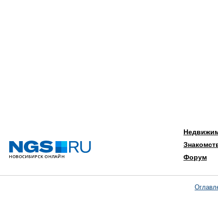
Недвижи
Знакомст
Форум
Оглавл