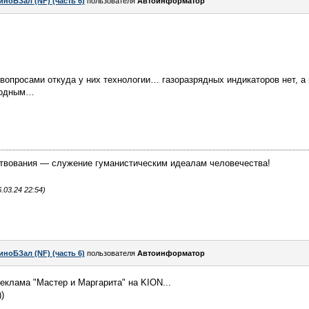
иноБЗал (NF) (часть 6)
пользователя
Автоинформатор
вопросами откуда у них технологии… газоразрядных индикаторов нет, а 
лодным…
твования — служение гуманистическим идеалам человечества!
03.24 22:54)
иноБЗал (NF) (часть 6)
пользователя
Автоинформатор
еклама "Мастер и Маргарита" на KION...
)