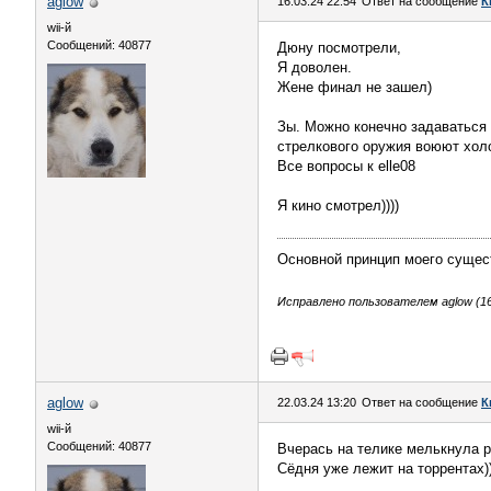
aglow
16.03.24 22:54
Ответ на сообщение
К
wii-й
Сообщений: 40877
Дюну посмотрели,
Я доволен.
Жене финал не зашел)
Зы. Можно конечно задаваться 
стрелкового оружия воюют хо
Все вопросы к elle08
Я кино смотрел))))
Основной принцип моего сущес
Исправлено пользователем aglow (16.
aglow
22.03.24 13:20
Ответ на сообщение
К
wii-й
Сообщений: 40877
Вчерась на телике мелькнула р
Сёдня уже лежит на торрентах))