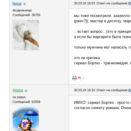
lexus
30.03.24 18:03
Ответ на сообщение
R
бездельница
Сообщений: 35759
мы тоже посмотрели. азазелло с
(ржет?)). мастер в десятку. мар
.. встает вопрос...(это в принц
а если бы маргарита была ткачи
только мужчина мог написать т
это не критика.
сериал Бортко - трагикомедия.
Alippa
30.03.24 18:10
Ответ на сообщение
К
no status
Сообщений: 62556
ИМХО: сериал Бортко - просто 
согласно сюжету романа. Очен