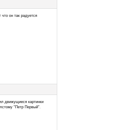
 что он так радуется
дил движущиеся картинки
лстому "Петр Первый".