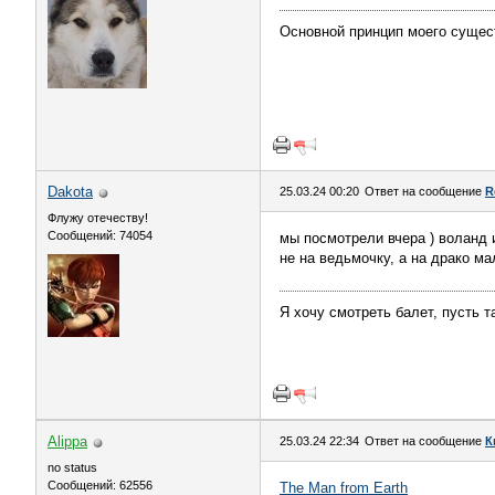
Основной принцип моего сущес
Dаkota
25.03.24 00:20
Ответ на сообщение
R
Флужу отечеству!
Сообщений: 74054
мы посмотрели вчера ) воланд 
не на ведьмочку, а на драко м
Я хочу смотреть балет, пусть 
Alippa
25.03.24 22:34
Ответ на сообщение
К
no status
Сообщений: 62556
The Man from Earth