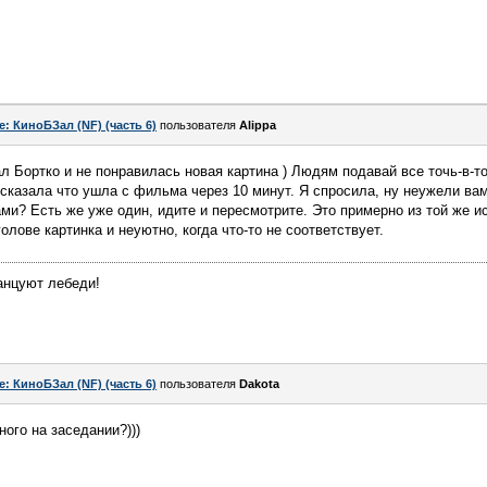
e: КиноБЗал (NF) (часть 6)
пользователя
Alippa
л Бортко и не понравилась новая картина ) Людям подавай все точь-в-то
сказала что ушла с фильма через 10 минут. Я спросила, ну неужели вам
ми? Есть же уже один, идите и пересмотрите. Это примерно из той же ис
олове картинка и неуютно, когда что-то не соответствует.
танцуют лебеди!
e: КиноБЗал (NF) (часть 6)
пользователя
Dаkota
ого на заседании?)))