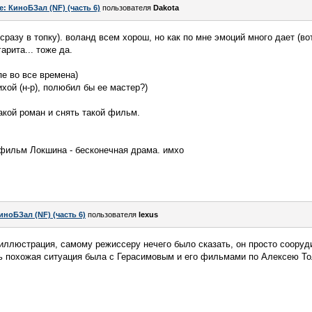
e: КиноБЗал (NF) (часть 6)
пользователя
Dаkota
разу в топку). воланд всем хорош, но как по мне эмоций много дает (вот
гарита... тоже да.
ипе во все времена)
хой (н-р), полюбил бы ее мастер?)
акой роман и снять такой фильм.
 фильм Локшина - бесконечная драма. имхо
иноБЗал (NF) (часть 6)
пользователя
lexus
иллюстрация, самому режиссеру нечего было сказать, он просто соору
ь похожая ситуация была с Герасимовым и его фильмами по Алексею То