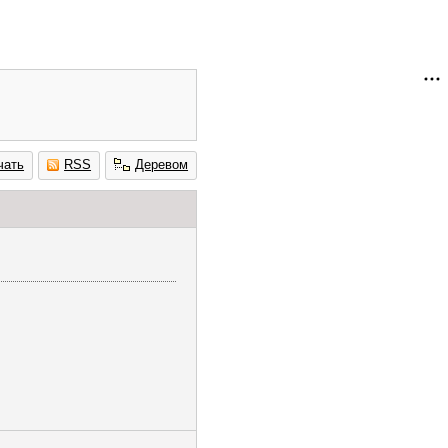
чать
RSS
Деревом