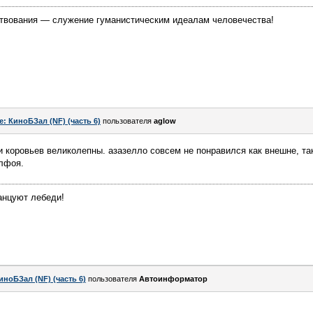
твования — служение гуманистическим идеалам человечества!
e: КиноБЗал (NF) (часть 6)
пользователя
aglow
и коровьев великолепны. азазелло совсем не понравился как внешне, та
алфоя.
танцуют лебеди!
иноБЗал (NF) (часть 6)
пользователя
Автоинформатор