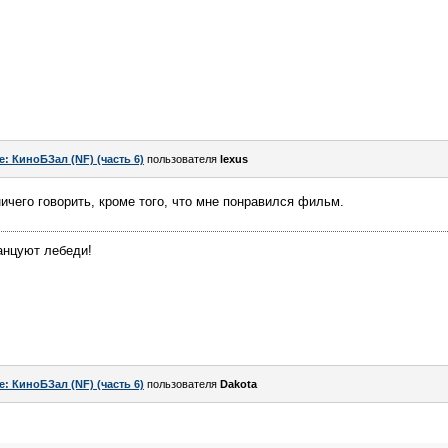
e: КиноБЗал (NF) (часть 6)
пользователя
lexus
ничего говорить, кроме того, что мне понравился фильм.
танцуют лебеди!
e: КиноБЗал (NF) (часть 6)
пользователя
Dаkota