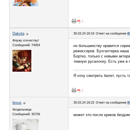
Dаkota
30.03.24 18:19
Ответ на сообщение
R
Флужу отечеству!
Сообщений: 74054
но большинству нравится сериа
режиссеров. Бухгалтерка наша 
Бортко, только с новыми актера
темную русалочку. Есть уже в г
Я хочу смотреть балет, пусть 
lexus
30.03.24 18:22
Ответ на сообщение
R
бездельница
Сообщений: 35759
может это после криков бездомн