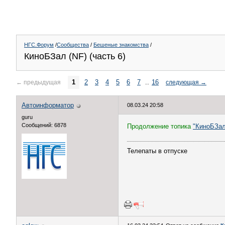
НГС.Форум
/
Сообщества
/
Бешеные знакомства
/
КиноБЗал (NF) (часть 6)
1
2
3
4
5
6
7
..
16
←
предыдущая
следующая
→
Автоинформатор
08.03.24 20:58
guru
Сообщений: 6878
Продолжение топика
"КиноБЗал 
Телепаты в отпуске