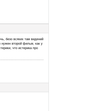
чь, безо всяких там видений
 нужен второй фильм, как у
терики, что истерика про