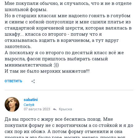
Мне покупали обычно, и случалось, что и не в отделе
школьной формы.
Но в старших классах мне надоело гонять в голубом
и синем с юбкой-полусолнце и мне сшили платье из
стандартной коричневой шерсти, которая валялась в
шкафу... класса со второго - потому что я
отказывалась ходить в коричневом, а тут вдруг
захотелось.
А поскольку я со второго по десятый класс всё же
выросла, фасон пришлось выбирать самый
минималистичный :)))
И там не было мерзких манжетов!!!
ОТВЕТИТЬ
sabatini
Сибуй
07 августа 2023
Крыска
Да вы просто с жиру все бесились поход. Мне
покупали форму не с воротничком а со стойкой и я до
сих пор их обожэ. А потом форму отменили и она
пропала и это было горе, носить нечего, просто вот