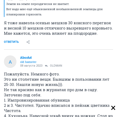
Земли на земле переодически не хватает.
Вот надо мне ещё обыкновенной необыкновенной землицы для
планировки горизонта.
Я тоже навезла осенью мешков 30 конского перегноя
и весной 10 мешков отличного вызревшего коровьего.
Мне кажется, это очень влияет на плодородие.
ОТВЕТИТЬ
Absolut
A
old hamster
08 августа 2023
OLDMAN
Пожалуйста. Немного фото.
Это ни столетние вещи. Бывшим в пользовании лет
25-30. Нашли новую жизнь))).
Не так красиво как в журналах про дом в саду.
Заточено под себя.
1. Импровизированная обувница
2 и 3. Чистотел. Удачно вписался в пейзаж цветника.
Чистота.
4. Кухонька. Навесной шкаф внизу на ножках. Стол из