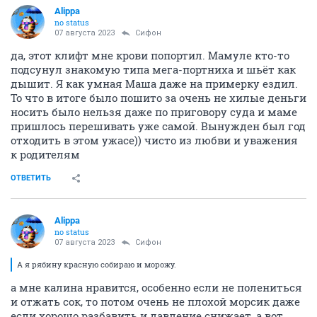
Alippa
no status
07 августа 2023
Сифон
да, этот клифт мне крови попортил. Мамуле кто-то
подсунул знакомую типа мега-портниха и шьёт как
дышит. Я как умная Маша даже на примерку ездил.
То что в итоге было пошито за очень не хилые деньги
носить было нельзя даже по приговору суда и маме
пришлось перешивать уже самой. Вынужден был год
отходить в этом ужасе)) чисто из любви и уважения
к родителям
ОТВЕТИТЬ
Alippa
no status
07 августа 2023
Сифон
А я рябину красную собираю и морожу.
а мне калина нравится, особенно если не полениться
и отжать сок, то потом очень не плохой морсик даже
если хорошо разбавить и давление снижает, а вот