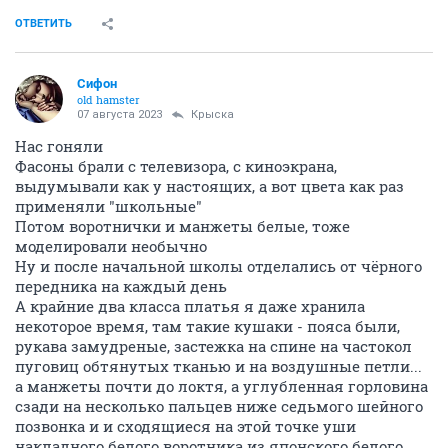
ОТВЕТИТЬ
Сифон
old hamster
07 августа 2023
Крыска
Нас гоняли
Фасоны брали с телевизора, с киноэкрана,
выдумывали как у настоящих, а вот цвета как раз
применяли "школьные"
Потом воротнички и манжеты белые, тоже
моделировали необычно
Ну и после начальной школы отделались от чёрного
передника на каждый день
А крайние два класса платья я даже хранила
некоторое время, там такие кушаки - пояса были,
рукава замудреные, застежка на спине на частокол
пуговиц обтянутых тканью и на воздушные петли...
а манжеты почти до локтя, а углубленная горловина
сзади на несколько пальцев ниже седьмого шейного
позвонка и и сходящиеся на этой точке уши
накладного белого воротника из японского белого