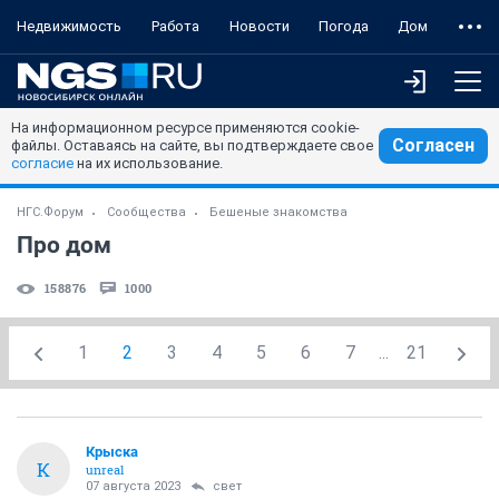
Недвижимость
Работа
Новости
Погода
Дом
На информационном ресурсе применяются cookie-
Согласен
файлы. Оставаясь на сайте, вы подтверждаете свое
согласие
на их использование.
НГС.Форум
Сообщества
Бешеные знакомства
Про дом
158876
1000
1
2
3
4
5
6
7
...
21
Крыска
К
unreal
07 августа 2023
свет