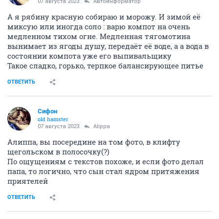
07 августа 2023
Автоинформатор
А я рябину красную собираю и морожу. И зимой её
миксую или иногда соло : варю компот на очень
медленном тихом огне. Медленная тягомотина
вынимает из ягоды душу, передаёт её воде, а а вода в
состоянии компота уже его выпивальщику
Такое сладко, горько, терпкое балансирующее питье
ОТВЕТИТЬ
Сифон
old hamster
07 августа 2023
Alippa
Алиппа, вы посередине на том фото, в клифту
щегольском в полосочку(?)
По ощущениям с текстов похоже, и если фото делал
папа, то логично, что сын стал ядром притяжения
приятелей
ОТВЕТИТЬ