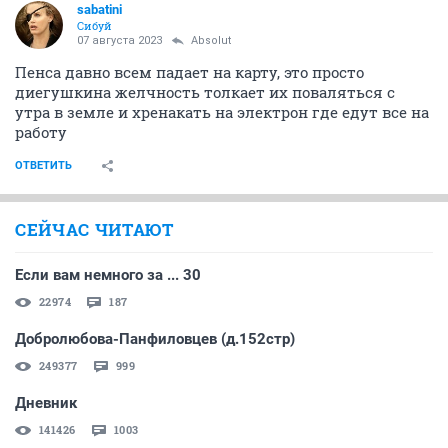
sabatini
Сибуй
07 августа 2023
Absolut
Пенса давно всем падает на карту, это просто
диегушкина желчность толкает их поваляться с
утра в земле и хренакать на электрон где едут все на
работу
ОТВЕТИТЬ
СЕЙЧАС ЧИТАЮТ
Если вам немного за ... 30
22974
187
Добролюбова-Панфиловцев (д.152стр)
249377
999
Дневник
141426
1003