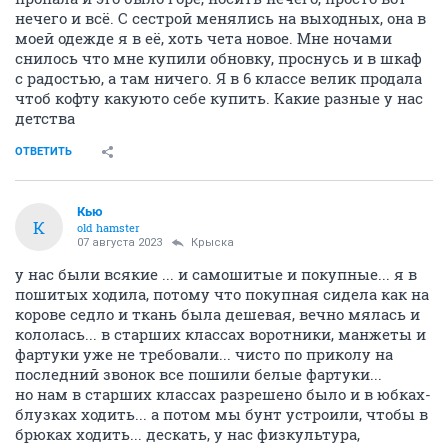
нечего и всё. С сестрой менялись на выходных, она в
моей одежде я в её, хоть чета новое. Мне ночами
снилось что мне купили обновку, проснусь и в шкаф
с радостью, а там ничего. Я в 6 классе велик продала
чтоб кофту какуюто себе купить. Какие разные у нас
детства
ОТВЕТИТЬ
Кью
К
old hamster
07 августа 2023
Крыска
у нас были всякие ... и самошитые и покупные... я в
пошитых ходила, потому что покупная сидела как на
корове седло и ткань была дешевая, вечно мялась и
кололась... в старших классах воротники, манжеты и
фартуки уже не требовали... чисто по приколу на
последний звонок все пошили белые фартуки...
но нам в старших классах разрешено было и в юбках-
блузках ходить... а потом мы бунт устроили, чтобы в
брюках ходить... дескать, у нас физкультура,