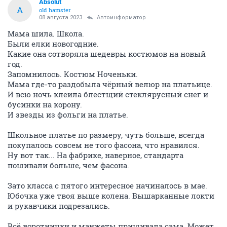
Absolut
A
old hamster
08 августа 2023
Автоинформатор
Мама шила. Школа.
Были елки новогодние.
Какие она сотворяла шедевры костюмов на новый
год.
Запомнилось. Костюм Ноченьки.
Мама где-то раздобыла чёрный велюр на платьице.
И всю ночь клеила блестщий стеклярусный снег и
бусинки на корону.
И звезды из фольги на платье.
Школьное платье по размеру, чуть больше, всегда
покупалось совсем не того фасона, что нравился.
Ну вот так... На фабрике, наверное, стандарта
пошивали больше, чем фасона.
Зато класса с пятого интересное начиналось в мае.
Юбочка уже твоя выше колена. Вышарканные локти
и рукавчики подрезались.
Всё воротнички и манжеты пришивала сама. Может