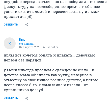
неудобно переодеваться... но нас победили... вынесли
физкультуру на послеобеденное время, чтобы все
успели сходить домой и переодеться... ну и лыжи
прихватить ))))
ОТВЕТИТЬ
Кью
К
old hamster
07 августа 2023
sabatini
прям вот хочется обнять и плакать... девочкам
нельзя без нарядов!
у меня никогда проблем с одеждой не было... в
детстве мама обшивала как куклу, наверное в
отместку за свое нищее военное детство, а потом,
после класса 8-го, я сама шила и вязала... от
купальников до шуб...
ОТВЕТИТЬ