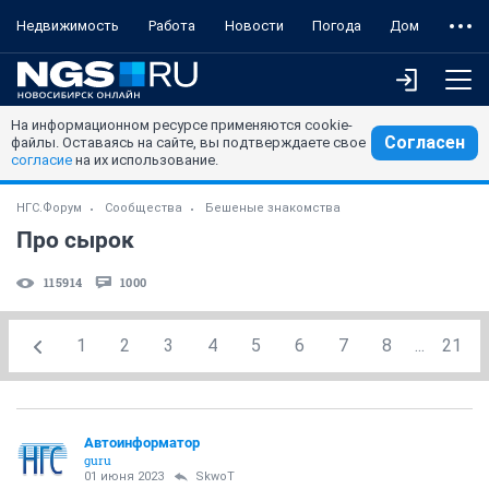
Недвижимость
Работа
Новости
Погода
Дом
На информационном ресурсе применяются cookie-
Согласен
файлы. Оставаясь на сайте, вы подтверждаете свое
согласие
на их использование.
НГС.Форум
Сообщества
Бешеные знакомства
Про сырок
115914
1000
1
2
3
4
5
6
7
8
...
21
Автоинформатор
guru
01 июня 2023
SkwоT