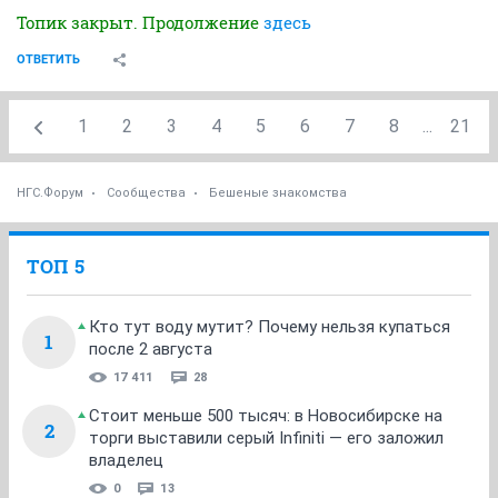
Топик закрыт. Продолжение
здесь
ОТВЕТИТЬ
1
2
3
4
5
6
7
8
...
21
НГС.Форум
Сообщества
Бешеные знакомства
ТОП 5
Кто тут воду мутит? Почему нельзя купаться
1
после 2 августа
17 411
28
Стоит меньше 500 тысяч: в Новосибирске на
2
торги выставили серый Infiniti — его заложил
владелец
0
13