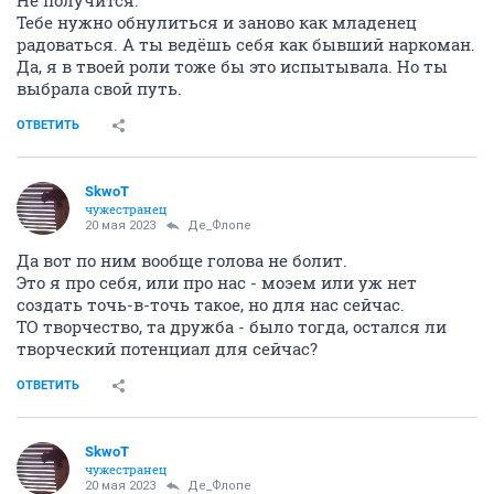
Не получится.
Тебе нужно обнулиться и заново как младенец
радоваться. А ты ведёшь себя как бывший наркоман.
Да, я в твоей роли тоже бы это испытывала. Но ты
выбрала свой путь.
ОТВЕТИТЬ
SkwоT
чужестранец
20 мая 2023
Де_Флопе
Да вот по ним вообще голова не болит.
Это я про себя, или про нас - моэем или уж нет
создать точь-в-точь такое, но для нас сейчас.
ТО творчество, та дружба - было тогда, остался ли
творческий потенциал для сейчас?
ОТВЕТИТЬ
SkwоT
чужестранец
20 мая 2023
Де_Флопе