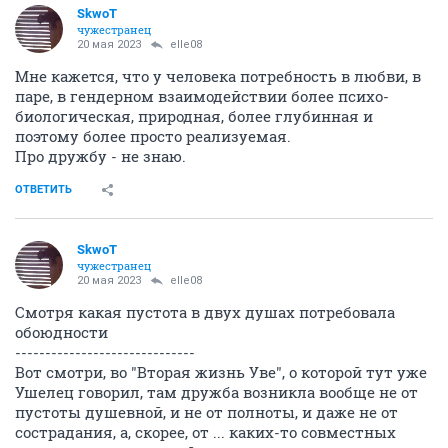
SkwоT
чужестранец
20 мая 2023
elle08
Мне кажется, что у человека потребность в любви, в
паре, в гендерном взаимодействии более психо-
биологическая, природная, более глубинная и
поэтому более просто реализуемая.
Про дружбу - не знаю.
ОТВЕТИТЬ
SkwоT
чужестранец
20 мая 2023
elle08
Смотря какая пустота в двух душах потребовала
обоюдности
------------------------------
Вот смотри, во "Вторая жизнь Уве", о которой тут уже
Ушелец говорил, там дружба возникла вообще не от
пустоты душевной, и не от полноты, и даже не от
сострадания, а, скорее, от ... каких-то совместных