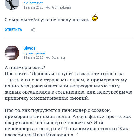
old hamster
19 мая 2023
GuimpLena
С сырком тебя уже не послушались.
ОТВЕТИТЬ
SkwоT
чужестранец
19 мая 2023
Ушелец
А примеры есть?
Про снять "Любовь и голуби" в возрасте хорошо за
...цать и в новой стране мы знаем, и примеров тому
полно, что доказывает или непреодолимую тягу
живых организмов к соединению, или неистребимую
привычку к испытыванию эмоций.
Про то, как подружился пенсионер с собакой,
примеров и фильмов полно. А есть фильм про то, как
подружился пенсионер с человеком? Или
пенсионерка с соседкой? Я припоминаю только "Как
поссорился Иван Иванович с..."