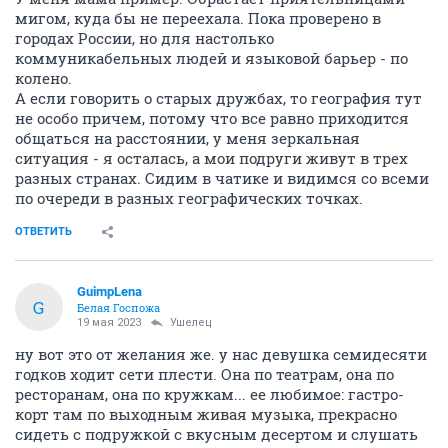
мигом, куда бы не переехала. Пока проверено в
городах России, но для настолько
коммуникабельных людей и языковой барьер - по
колено.
А если говорить о старых дружбах, то география тут
не особо причем, потому что все равно приходится
общаться на расстоянии, у меня зеркальная
ситуация - я осталась, а мои подруги живут в трех
разных странах. Сидим в чатике и видимся со всеми
по очереди в разных географических точках.
ОТВЕТИТЬ
GuimpLena
G
Белая Госпожа
19 мая 2023
Ушелец
ну вот это от желания же. у нас девушка семидесяти
годков ходит сети плести. Она по театрам, она по
ресторанам, она по кружкам... ее любимое: гастро-
корт там по выходным живая музыка, прекрасно
сидеть с подружкой с вкусным десертом и слушать