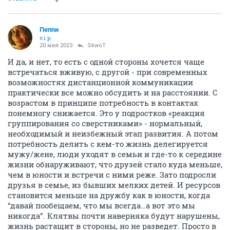
Пепnи
v.i.p.
20 мая 2023
SkwоT
И да, и нет, то есть с одной стороны хочется чаще
встречаться вживую, с другой - при современных
возможностях дистанционной коммуникации
практически все можно обсудить и на расстоянии. С
возрастом в принципе потребность в контактах
понемногу снижается. Это у подростков «реакция
группирования со сверстниками» - нормальный,
необходимый и неизбежный этап развития. А потом
потребность делить с кем-то жизнь делегируется
мужу/жене, люди уходят в семьи и где-то к середине
жизни обнаруживают, что друзей стало куда меньше,
чем в юности и встречи с ними реже. Зато подросли
друзья в семье, из бывших мелких детей. И ресурсов
становится меньше на дружбу как в юности, когда
“давай пообещаем, что мы всегда…а вот это мы
никогда”. Клятвы почти наверняка будут нарушены,
жизнь растащит в стороны, но не разведет. Просто в