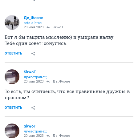
Де_Флопе
bric-a-brac
20 мая 2023
SkwоT
Вот я бы тащила мысленно) и умирала наяву.
Тебе один совет: обнулись.
ОТВЕТИТЬ
SkwоT
чужестранец
20 мая 2023
Де_Флопе
То есть, ты считаешь, что все правильные дружбы в
прошлом?
ОТВЕТИТЬ
SkwоT
чужестранец
20 мая 2023
Де_Флопе