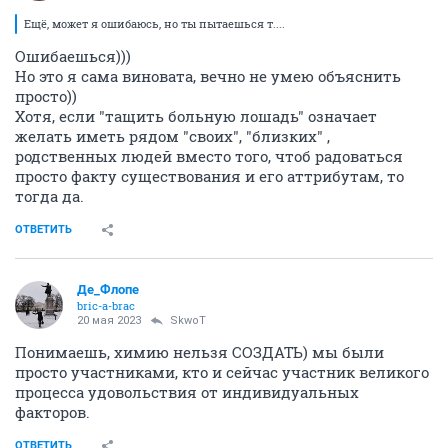
Ещё, может я ошибаюсь, но ты пытаешься т....
Ошибаешься)))
Но это я сама виновата, вечно не умею объяснить
просто))
Хотя, если "тащить больную лошадь" означает
желать иметь рядом "своих", "близких" ,
родственных людей вместо того, чтоб радоваться
просто факту существования и его аттрибутам, то
тогда да.
ОТВЕТИТЬ
Де_Флопе
bric-a-brac
20 мая 2023
SkwоT
Понимаешь, химию нельзя СОЗДАТЬ) мы были
просто участниками, кто и сейчас участник великого
процесса удовольствия от индивидуальных
факторов.
ОТВЕТИТЬ