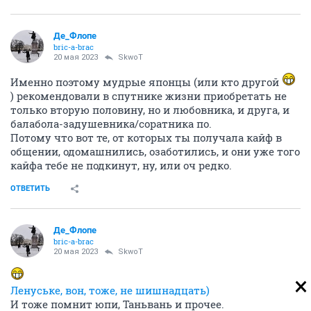
Де_Флопе
bric-a-brac
20 мая 2023
SkwоT
Именно поэтому мудрые японцы (или кто другой
) рекомендовали в спутнике жизни приобретать не
только вторую половину, но и любовника, и друга, и
балабола-задушевника/соратника по.
Потому что вот те, от которых ты получала кайф в
общении, одомашнились, озаботились, и они уже того
кайфа тебе не подкинут, ну, или оч редко.
ОТВЕТИТЬ
Де_Флопе
bric-a-brac
20 мая 2023
SkwоT
Ленуське, вон, тоже, не шишнадцать)
И тоже помнит юпи, Таньвань и прочее.