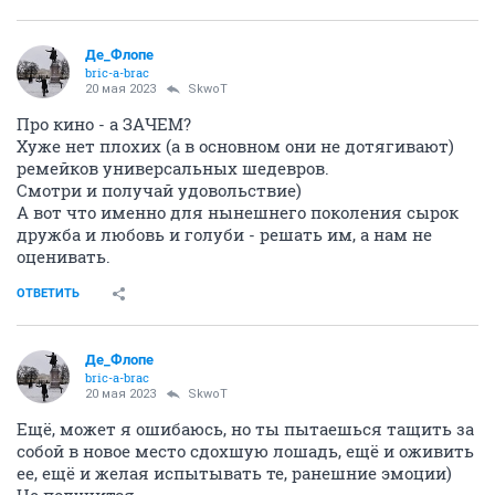
Де_Флопе
bric-a-brac
20 мая 2023
SkwоT
Про кино - а ЗАЧЕМ?
Хуже нет плохих (а в основном они не дотягивают)
ремейков универсальных шедевров.
Смотри и получай удовольствие)
А вот что именно для нынешнего поколения сырок
дружба и любовь и голуби - решать им, а нам не
оценивать.
ОТВЕТИТЬ
Де_Флопе
bric-a-brac
20 мая 2023
SkwоT
Ещё, может я ошибаюсь, но ты пытаешься тащить за
собой в новое место сдохшую лошадь, ещё и оживить
ее, ещё и желая испытывать те, ранешние эмоции)