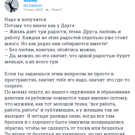
Ушелец
old hamster
19 мая 2023
SkwоT
Надо и получится.
Потому что иначе как у Дауге:
— Жизнь даёт три радости, тёзка. Друга, любовь и
работу. Каждая из этих радостей отдельно уже стоит
много. Но как редко они собираются вместе!
— Без любви, конечно, обойтись можно,
— Да, можно, но это значит, что одной радостью будет
меньше, а их всего три.
Если ты задаешься этим вопросом не просто в
пространство, значит тебе это надо, значит это где-то
созрело.
По моему опыту, из нашего окружения и образования
девочки за рубежом ломаются чаще именно потому,
что мужики, как тот молодой тезка, "все работа,
работа, работа" и сублимация, а у женщин так не
выходит. Я четыре развода знаю, когда все там
бросали и с хорошего быта замужем возвращались
обратно, чтобы не сдохнуть от тоски или безделья.
Ты вроде от безделья не умираешь, но раз вопросик