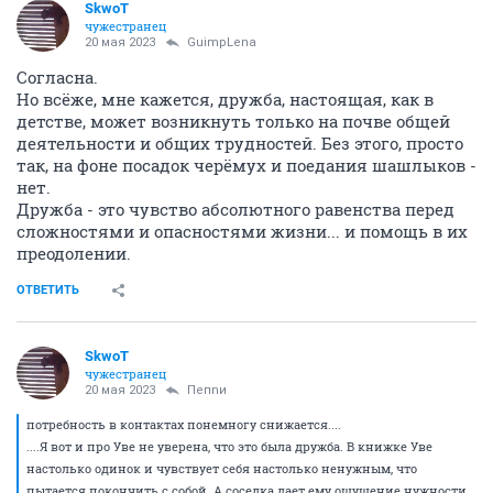
SkwоT
чужестранец
20 мая 2023
GuimpLena
Согласна.
Но всёже, мне кажется, дружба, настоящая, как в
детстве, может возникнуть только на почве общей
деятельности и общих трудностей. Без этого, просто
так, на фоне посадок черёмух и поедания шашлыков -
нет.
Дружба - это чувство абсолютного равенства перед
сложностями и опасностями жизни... и помощь в их
преодолении.
ОТВЕТИТЬ
SkwоT
чужестранец
20 мая 2023
Пепnи
потребность в контактах понемногу снижается....
....Я вот и про Уве не уверена, что это была дружба. В книжке Уве
настолько одинок и чувствует себя настолько ненужным, что
пытается покончить с собой. А соседка дает ему ощущение нужности,