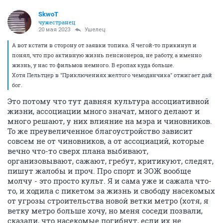
SkwоT
чужестранец
20 мая 2023
Ушелец
А вот кстати в сторону от заявки топика. Я чегой-то прикинул и
понял, что про активную жизнь пенсионеров, не работу, а именно
жизнь, у нас то фильмов немного. В еропах куда больше.
Хотя Пельтцер в "Приключениях желтого чемоданчика" отжигает дай
бог.
Это потому что тут давняя культура ассоциативной
жизни, ассоциации много значат, много делают и
много решают, у них влияние на мэра и чиновников.
То же преувеличенное благоустройство зависит
совсем не от чиновников, а от ассоциаций, которые
вечно что-то сверх плана выбивают,
организовывают, сажают, гребут, критикуют, следят,
пишут жалобы и проч. Про спорт и ЗОЖ вообще
молчу - это просто культ. Я и сама уже и сажала что-
то, и ходила с пикетом за жизнь и свободу насекомых
от угрозы строительства новой ветки метро (хотя, я
ветку метро больше хочу, но меня соседи позвали,
сказали, что насекомые погибнут, если их не