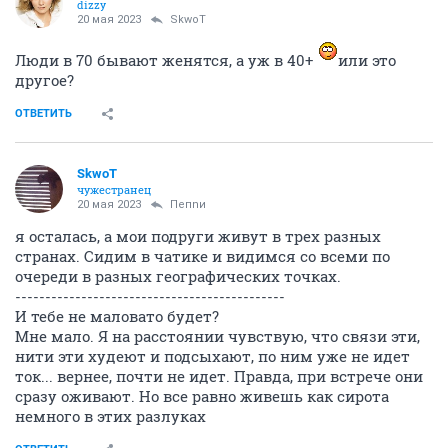
dizzy
20 мая 2023
SkwоT
Люди в 70 бывают женятся, а уж в 40+
или это
другое?
ОТВЕТИТЬ
SkwоT
чужестранец
20 мая 2023
Пепnи
я осталась, а мои подруги живут в трех разных
странах. Сидим в чатике и видимся со всеми по
очереди в разных географических точках.
---------------------------------------------
И тебе не маловато будет?
Мне мало. Я на расстоянии чувствую, что связи эти,
нити эти худеют и подсыхают, по ним уже не идет
ток... вернее, почти не идет. Правда, при встрече они
сразу оживают. Но все равно живешь как сирота
немного в этих разлуках