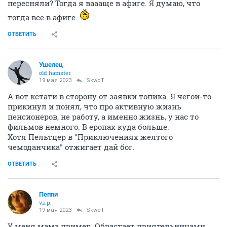
пересняли? Тогда я ваааще в афиге. Я думаю, что
тогда все в афиге.
ОТВЕТИТЬ
Ушелец
old hamster
19 мая 2023
SkwоT
А вот кстати в сторону от заявки топика. Я чегой-то
прикинул и понял, что про активную жизнь
пенсионеров, не работу, а именно жизнь, у нас то
фильмов немного. В еропах куда больше.
Хотя Пельтцер в "Приключениях желтого
чемоданчика" отжигает дай бог.
ОТВЕТИТЬ
Пепnи
v.i.p.
19 мая 2023
SkwоT
У меня мама пример. Обрастает приятельницами