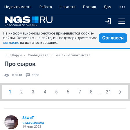
Недвижимость
Работа
Новости
Погода
Дом
На информационном ресурсе применяются cookie-
Согласен
файлы. Оставаясь на сайте, вы подтверждаете свое
согласие
на их использование.
НГС.Форум
Сообщества
Бешеные знакомства
Про сырок
115948
1000
1
2
3
4
5
6
7
8
...
21
SkwоT
чужестранец
19 мая 2023