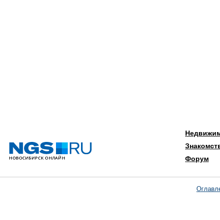
Недвижи
Знакомст
Форум
Оглавл