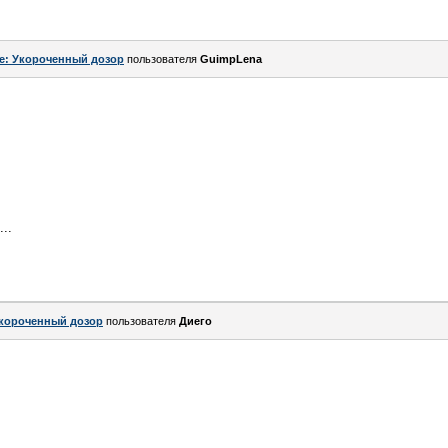
e: Укороченный дозор
пользователя
GuimpLena
..
короченный дозор
пользователя
Диего