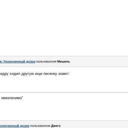
e: Укороченный дозор
пользователя
Мишель
федру ходил другую еще песенку знают:
е неизлечимо"
короченный дозор
пользователя
Диего