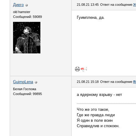
Диего
21.08.21 13:45
Ответ на сообщение
У
old hamster
Сообщений: 59089
Гуимплена, да.
GuimpLena
21.08.21 15:18
Ответ на сообщение
R
Белая Госпожа
Сообщений: 99895
а ядерному взрыву - нет
Что же это такое,
Где же правда люди
Я один в поле воин
Справедлив и спокоен.