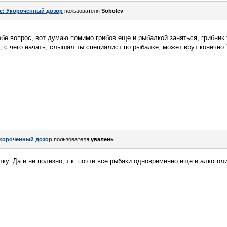
e: Укороченный дозор
пользователя
Sobolev
ебе вопрос, вот думаю помимо грибов еще и рыбалкой заняться, грибник 
 с чего начать, слышал ты специалист по рыбалке, может врут конечно ?
короченный дозор
пользователя
увалень
ку. Да и не полезно, т.к. почти все рыбаки одновременно еще и алкоголи