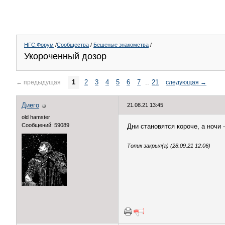
НГС.Форум
/
Сообщества
/
Бешеные знакомства
/
Укороченный дозор
1
2
3
4
5
6
7
..
21
←
предыдущая
следующая
→
Диего
21.08.21 13:45
old hamster
Сообщений: 59089
Дни становятся короче, а ночи -
Топик закрыл(а) (28.09.21 12:06)