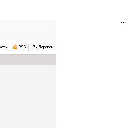
чать
RSS
Деревом