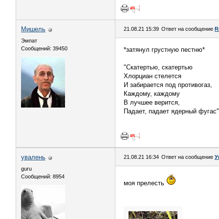
Мишель
21.08.21 15:39
Ответ на сообщение
R
Эмпат
Сообщений: 39450
*затянул грустную пестню*
"Скатертью, скатертью
Хлорциан стелется
И забирается под противогаз,
Каждому, каждому
В лучшее верится,
Падает, падает ядерный фугас".
увалень
21.08.21 16:34
Ответ на сообщение
У
guru
Сообщений: 8954
моя прелесть