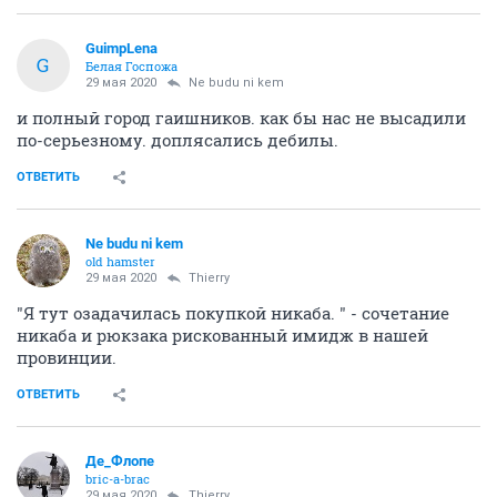
GuimpLena
G
Белая Госпожа
29 мая 2020
Ne budu ni kem
и полный город гаишников. как бы нас не высадили
по-серьезному. доплясались дебилы.
ОТВЕТИТЬ
Ne budu ni kem
old hamster
29 мая 2020
Thierry
"Я тут озадачилась покупкой никаба. " - сочетание
никаба и рюкзака рискованный имидж в нашей
провинции.
ОТВЕТИТЬ
Де_Флопе
bric-a-brac