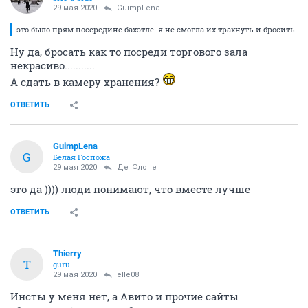
bric-a-brac
29 мая 2020
GuimpLena
это было прям посередине бахэтле. я не смогла их трахнуть и бросить
Ну да, бросать как то посреди торгового зала
некрасиво...........
А сдать в камеру хранения?
ОТВЕТИТЬ
GuimpLena
G
Белая Госпожа
29 мая 2020
Де_Флопе
это да )))) люди понимают, что вместе лучше
ОТВЕТИТЬ
Thierry
T
guru
29 мая 2020
elle08
Инсты у меня нет, а Авито и прочие сайты