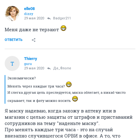
elle08
dizzy
29 мая 2020
Badger211
Меня даже не терзают
ОТВЕТИТЬ
Thierry
T
guru
29 мая 2020
Де_Флопе
Экономически?
Менять через каждые три часа?
И слегка другая цель преследуется, маска облегает, а никаб чисто
скрывает, так и фату можно носить
Я маску надеваю, когда захожу в аптеку или в
магазин с целью защиты от штрафов и приставаний
сотрудников на тему "наденьте маску".
Про менять каждые три часа - это на случай