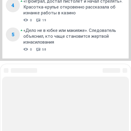
«Проиграл, достал пистолет и начал стрелять».
4
Красотка-крупье откровенно рассказала об
изнанке работы в казино
0
19
«Дело не в юбке или макияже». Следователь
5
объяснил, кто чаще становится жертвой
изнасилования
0
58
ЗНАКОМСТВА В НОВОСИБИРСКЕ
ПОГОДА В НОВОСИБИРСКЕ
ПРОБКИ В НОВОСИБИРСКЕ
ФОРУМЫ В НОВОСИБИРСКЕ
ТЕЛЕПРОГРАММА В НОВОСИБИРСКЕ
АФИША В НОВОСИБИРСКЕ
ГОРОСКОП
КУРСЫ ВАЛЮТ В НОВОСИБИРСКЕ
ТУРИЗМ В НОВОСИБИРСКЕ
ПРОМОКОДЫ В НОВОСИБИРСКЕ