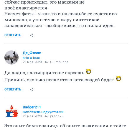
внезапно случившегося ОРВИ в офисе. А то, что
сейчас происходит, это масками не
профилактируется.
Насчет фаты - я как-то и на свадьбе ее счастливо
миновала, а уж сейчас в жару синтетикой
занавешиваться - вообще какая-то гнилая идея.
ОТВЕТИТЬ
Де_Флопе
bric-a-brac
29 мая 2020
GuimpLena
Да ладно, глазищщи то не скроешь
Прикинь, сколько после этого лета свадеб будет
ОТВЕТИТЬ
Badger211
ВИползеньПодкустовый
29 мая 2020
увалень
Это опыт бомжевания,я об опыте выживания в тайге