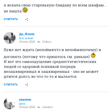
29 мая 2020
Отец Тук
я искала свою старенькую бандану по всем шкафам...
не нашла
ОТВЕТИТЬ
Де_Флопе
bric-a-brac
29 мая 2020
Сифон
Хуже нет ждать (непоймичто и непоймипочему) и
догонять (потому что пришлось см. раньше)
И вот это самоощущение среднестатистических
людей со здоровой психикой посреди
незашкваренных и зашкваренных - оно не может
длится долго, во что то то и выльется.
ОТВЕТИТЬ
увалень
guru
29 мая 2020
sabatini