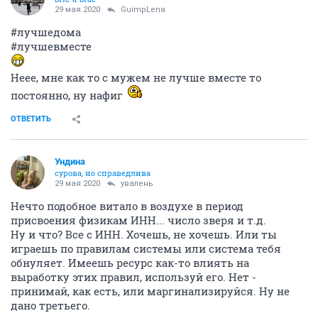
bric-a-brac
29 мая 2020
GuimpLena
#лучшедома
#лучшевместе
Неее, мне как то с мужем не лучше вместе то
постоянно, ну нафиг
ОТВЕТИТЬ
Ундинa
сурова, но справедлива
29 мая 2020
увалень
Нечто подобное витало в воздухе в период
присвоения физикам ИНН... число зверя и т.д.
Ну и что? Все с ИНН. Хочешь, не хочешь. Или ты
играешь по правилам системы или система тебя
обнуляет. Имеешь ресурс как-то влиять на
выработку этих правил, используй его. Нет -
принимай, как есть, или маргинализируйся. Ну не
дано третьего.