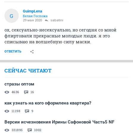
GuimpLena
G
Белая Госпожа
29 мая 2020
sabatini
ох, сексуально-несексуально, но сегодня со мной
флиртовали прекрасные молодые люди. я это
списываю на волшебную силу маски.
ОТВЕТИТЬ
СЕЙЧАС ЧИТАЮТ
стразы оптом
4636
16
как узнать на кого оформлена квартира?
11198
9
Версии исчезновения Ирины Сафоновой Часть5 NF