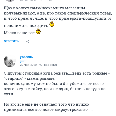
29 мая 2020
Thierry
Щаз с колготками/носками то магазины
полувыживают, а вы про такой специфический товар,
и чтоб прям лучше, и чтоб примерить-пощщупать, и
попонимать походить
Маска ваше все
ОТВЕТИТЬ
увалень
guru
29 мая 2020
Badger211
С другой стороны,а куда бежать....ведь есть родные -
"старики" - мама, родные,
конечно одному можно было бы убежать от всего
этого в ту же тайгу, но я не один, бежать некуда по
сути....
Но это все еще не означает того что нужно
принимать все это новое мироустройство.....