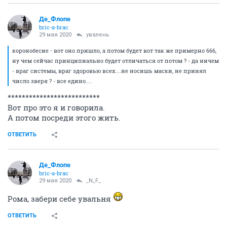
Де_Флопе
bric-a-brac
29 мая 2020
увалень
коронобесие - вот оно пришло, а потом будет вот так же примерно 666,
ну чем сейчас принципиально будет отличаться от потом ? - да ничем
- враг системы, враг здоровью всех....не носишь маски, не принял
число зверя ? - все едино....
**************************
Вот про это я и говорила.
А потом посреди этого жить.
ОТВЕТИТЬ
Де_Флопе
bric-a-brac
29 мая 2020
_N_F_
Рома, забери себе увальня
ОТВЕТИТЬ