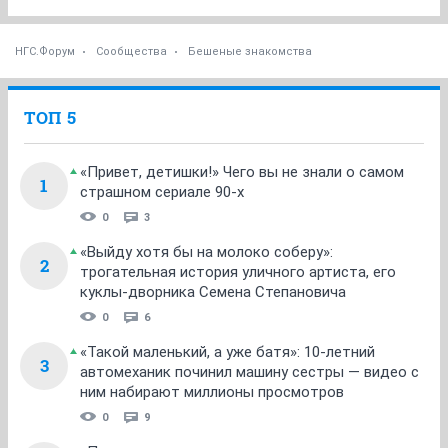
1
2
3
4
5
6
7
...
21
НГС.Форум
Сообщества
Бешеные знакомства
ТОП 5
«Привет, детишки!» Чего вы не знали о самом
1
страшном сериале 90-х
0
3
«Выйду хотя бы на молоко соберу»:
2
трогательная история уличного артиста, его
куклы-дворника Семена Степановича
0
6
«Такой маленький, а уже батя»: 10-летний
3
автомеханик починил машину сестры — видео с
ним набирают миллионы просмотров
0
9