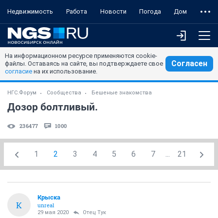
Недвижимость
Работа
Новости
Погода
Дом
На информационном ресурсе применяются cookie-
Согласен
файлы. Оставаясь на сайте, вы подтверждаете свое
согласие
на их использование.
НГС.Форум
Сообщества
Бешеные знакомства
Дозор болтливый.
236477
1000
1
2
3
4
5
6
7
...
21
Крыска
К
unreal