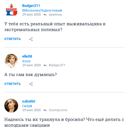
Badger211
ВИползеньПодкустовый
29 мая 2020
увалень
У тебя есть реальный опыт выживальщика в
экстремальных полевых?
ОТВЕТИТЬ
elle08
dizzy
29 мая 2020
Badger211
А ты сам как думаешь?
ОТВЕТИТЬ
sabatini
Сибуй
29 мая 2020
GuimpLena
Надеюсь ты их трахнула и бросила? Что ещё делать с