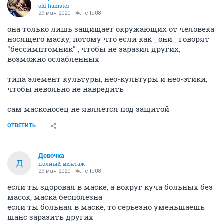
Сифон
old hamster
29 мая 2020
elle08
она только лишь защищает окружающих от человека
носящего маску, потому что если как _они_ говорят
"бессимптомник" , чтобы не заразил других,
возможно ослабленных
типа элемент культуры, нео-культуры и нео-этики,
чтобы невольно не навредить
сам масконосец не является под защитой
ОТВЕТИТЬ
Девочка
Д
полный винтаж
29 мая 2020
elle08
если ты здоровая в маске, а вокруг куча больных без
масок, маска бесполезна
если ты больная в маске, то серьезно уменьшаешь