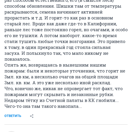
раз способом естественного, его (в смысле леса)
способом обновления. Шишки там от температуры
раскрываются, семена начинают активней
прорастать и т.д. И горит-то как раз в основном
старый лес. Вроде как даже где-то в Калифорнии,
раньше лес тоже постоянно горел, но очагами, и особо
его не тушили. А потом наоборот. какое-то время
стали тушить любые точки возгорания. Это привело
к тому, в один прекрасный год стояла сильная
засуха. И полыхнуло так, что мало никому не
показалось.
Опять же, возвращаясь в нынешним нашим
пожарам: были и некоторые уточнения, что горит не
3мл. кв км, а несколько очагов на общей площади
3мл. кв. км. А это уже несколько иной расклад.
Что, конечно же, никак не опровергает тот факт, что
пожарами могут скрывать и незаконные рубки.
Недаром тётку из Счетной палаты в КК гнобили...
Чего-то она там такого накопала...
ОТВЕТИТЬ