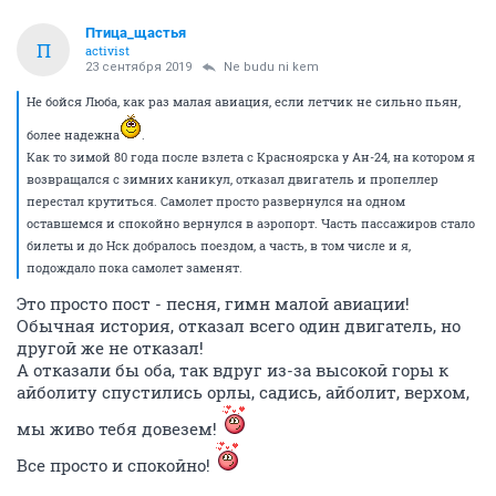
Птица_щастья
П
activist
23 сентября 2019
Ne budu ni kem
Не бойся Люба, как раз малая авиация, если летчик не сильно пьян,
более надежна
.
Как то зимой 80 года после взлета с Красноярска у Ан-24, на котором я
возвращался с зимних каникул, отказал двигатель и пропеллер
перестал крутиться. Самолет просто развернулся на одном
оставшемся и спокойно вернулся в аэропорт. Часть пассажиров стало
билеты и до Нск добралось поездом, а часть, в том числе и я,
подождало пока самолет заменят.
Это просто пост - песня, гимн малой авиации!
Обычная история, отказал всего один двигатель, но
другой же не отказал!
А отказали бы оба, так вдруг из-за высокой горы к
айболиту спустились орлы, садись, айболит, верхом,
мы живо тебя довезем!
Все просто и спокойно!