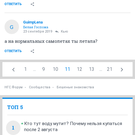
ОТВЕТИТЬ
GuimpLena
G
Белая Госпожа
23 сентября 2019
Кью
а на нормальных самолетах ты летала?
ОТВЕТИТЬ
1
...
9
10
11
12
13
...
21
НГС.Форум
Сообщества
Бешеные знакомства
ТОП 5
Кто тут воду мутит? Почему нельзя купаться
1
после 2 августа