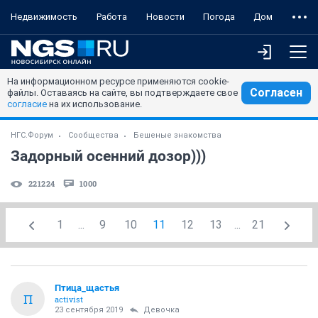
Недвижимость
Работа
Новости
Погода
Дом
На информационном ресурсе применяются cookie-
Согласен
файлы. Оставаясь на сайте, вы подтверждаете свое
согласие
на их использование.
НГС.Форум
Сообщества
Бешеные знакомства
Задорный осенний дозор)))
221224
1000
1
...
9
10
11
12
13
...
21
Птица_щастья
П
activist
23 сентября 2019
Девочка