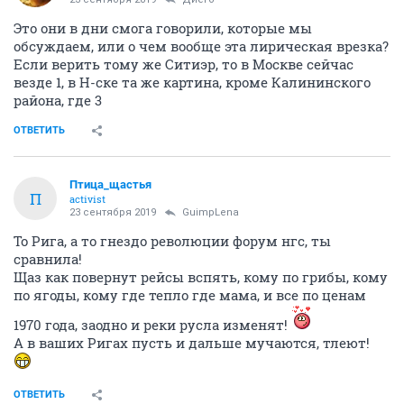
Это они в дни смога говорили, которые мы
обсуждаем, или о чем вообще эта лирическая врезка?
Если верить тому же Ситиэр, то в Москве сейчас
везде 1, в Н-ске та же картина, кроме Калининского
района, где 3
ОТВЕТИТЬ
Птица_щастья
П
activist
23 сентября 2019
GuimpLena
То Рига, а то гнездо революции форум нгс, ты
сравнила!
Щаз как повернут рейсы вспять, кому по грибы, кому
по ягоды, кому где тепло где мама, и все по ценам
1970 года, заодно и реки русла изменят!
А в ваших Ригах пусть и дальше мучаются, тлеют!
ОТВЕТИТЬ