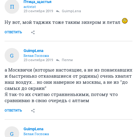
Птица_щастья
П
activist
23 сентября 2019
GuimpLena
Ну вот, мой таджик тоже таким зихером и летал
ОТВЕТИТЬ
GuimpLena
G
Белая Госпожа
23 сентября 2019
Пeппи
а Москвичи (которые настоящие, а не из понаехавших
и быстренько отказавшиеся от родины) очень хвалят
наш воздух... но они наверное из москвы, а не из "до
самых до окраин"
Я так-то их считаю странненькими, потому что
сравниваю в свою очередь с алтаем
ОТВЕТИТЬ
GuimpLena
G
Белая Госпожа