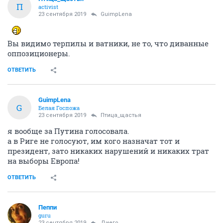
П
activist
23 сентября 2019
GuimpLena
Вы видимо терпилы и ватники, не то, что диванные
оппозиционеры.
ОТВЕТИТЬ
GuimpLena
G
Белая Госпожа
23 сентября 2019
Птица_щастья
я вообще за Путина голосовала.
а в Риге не голосуют, им кого назначат тот и
президент, зато никаких нарушений и никаких трат
на выборы Европа!
ОТВЕТИТЬ
Пeппи
guru
23 сентября 2019
Диего