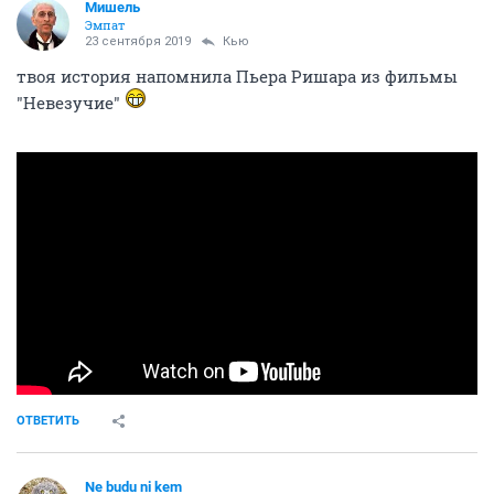
Мишель
Эмпат
23 сентября 2019
Кью
твоя история напомнила Пьера Ришара из фильмы
"Невезучие"
ОТВЕТИТЬ
Ne budu ni kem