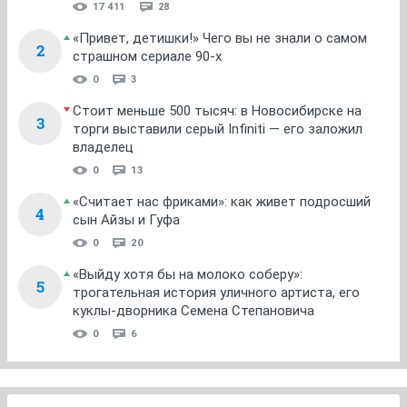
17 411
28
«Привет, детишки!» Чего вы не знали о самом
2
страшном сериале 90-х
0
3
Стоит меньше 500 тысяч: в Новосибирске на
3
торги выставили серый Infiniti — его заложил
владелец
0
13
«Считает нас фриками»: как живет подросший
4
сын Айзы и Гуфа
0
20
«Выйду хотя бы на молоко соберу»:
5
трогательная история уличного артиста, его
куклы-дворника Семена Степановича
0
6