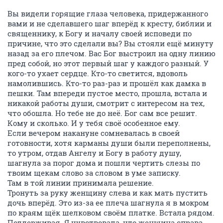
Вы видели горящие глаза человека, придержанного
вами и не сделавшего шаг вперёд к кресту, библии и
священнику, к Богу и началу своей исповеди по
причине, что это сделали вы? Вы стояли ещё минуту
назад за его плечом. Вас Бог выстроил на одну линию
пред собой, но этот первый шаг у каждого разный. У
кого-то ухает сердце. Кто-то светится, вдоволь
намолившись. Кто-то раз-раз и прошёл как дамка в
пешки. Там впереди пустое место, прошла, встала и
никакой работы души, смотрит с интересом на тех,
что обошла. Но тебе не до неё. Бог сам все решит.
Кому и сколько. И у тебя своё особенное ему.
Если вечером накануне сомневалась в своей
готовности, хотя карманы души были переполнены,
то утром, отдав Ангелу и Богу в работу душу,
шагнула за порог дома и пошли чертить слезы по
твоим щекам слово за словом в уме записку.
Там в той линии принимала решение.
Тронуть за руку женщину слева и как мать пустить
дочь вперёд. Это из-за ее плеча шагнула я в мокром
по краям щёк шелковом своём платке. Встала рядом.
Поддерживая. Я чувствовала, что женщина справа