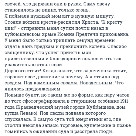
свечей, что держали они в руках. Саму свечу
становилось не видно, только огонь.
Я поймала нужный момент в нужную минуту.
Стояла вблизи креста-распятия Христа. "К кресту
иди!" - отправила меня сутки почти назад в
куйбышевском храме Иоанна Предтечи прихожанка.
У меня было только тридцать секунд времени
отдать дань предкам и преклонить колено. Спасибо
священнику, что успел принять мой
приветственный и благодарный поклон и что так
уважительно отдал свой.
Дорогого стоит! Когда знают, что за девчонка стоит,
торопит свое движение и почему. А я стояла под
сводом. Под каменным сводом. Новодельным. Что
явилось продолжением.
Повыше будет, но таким же по форме, как пару часов
до того сфотографировала в старинном особняке 1911
года (Краеведческий музей города Куйбышева, дом
купца Левако). Под своды подвала которого
спускалась. В самую суть той энергетики его, где
стояли некогда запасы торговые, купеческие и позже
томились в ожидании суда и расстрела люди.