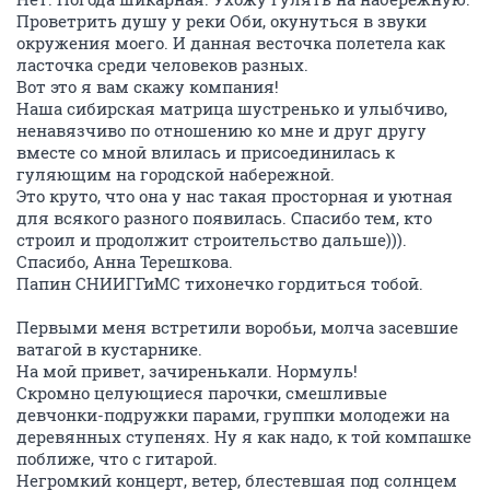
Проветрить душу у реки Оби, окунуться в звуки
окружения моего. И данная весточка полетела как
ласточка среди человеков разных.
Вот это я вам скажу компания!
Наша сибирская матрица шустренько и улыбчиво,
ненавязчиво по отношению ко мне и друг другу
вместе со мной влилась и присоединилась к
гуляющим на городской набережной.
Это круто, что она у нас такая просторная и уютная
для всякого разного появилась. Спасибо тем, кто
строил и продолжит строительство дальше))).
Спасибо, Анна Терешкова.
Папин СНИИГГиМС тихонечко гордиться тобой.
Первыми меня встретили воробьи, молча засевшие
ватагой в кустарнике.
На мой привет, зачиренькали. Нормуль!
Скромно целующиеся парочки, смешливые
девчонки-подружки парами, группки молодежи на
деревянных ступенях. Ну я как надо, к той компашке
поближе, что с гитарой.
Негромкий концерт, ветер, блестевшая под солнцем