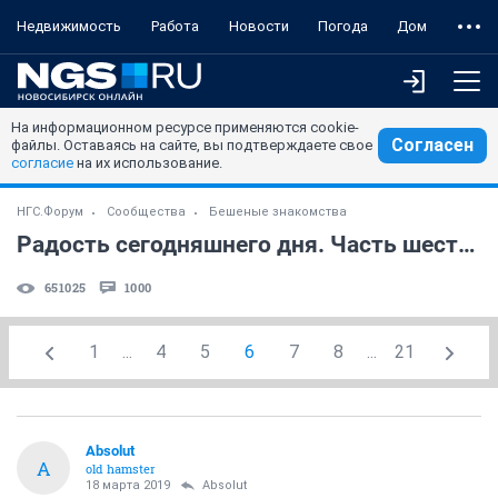
Недвижимость
Работа
Новости
Погода
Дом
На информационном ресурсе применяются cookie-
Согласен
файлы. Оставаясь на сайте, вы подтверждаете свое
согласие
на их использование.
НГС.Форум
Сообщества
Бешеные знакомства
Радость сегодняшнего дня. Часть шестая. NF
651025
1000
1
...
4
5
6
7
8
...
21
Absolut
A
old hamster
18 марта 2019
Absolut