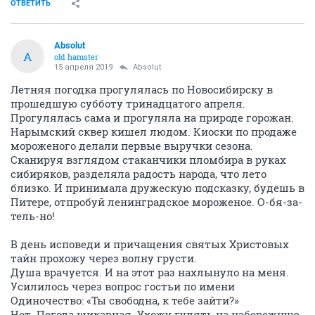
ОТВЕТИТЬ
Absolut
A
old hamster
15 апреля 2019
Absolut
Летняя погодка прогулялась по Новосибирску в
прошедшую субботу тринадцатого апреля.
Прогулялась сама и прогуляла на природе горожан.
Нарымский сквер кишел людом. Киоски по продаже
мороженого делали первые выручки сезона.
Сканируя взглядом стаканчики пломбира в руках
сибиряков, разделяла радость народа, что лето
близко. И принимала дружескую подсказку, будешь в
Питере, отпробуй ленинградское мороженое. О-бя-за-
тель-но!
В день исповеди и причащения святых Христовых
тайн прохожу через волну грусти.
Душа врачуется. И на этот раз нахлынуло на меня.
Усилилось через вопрос гостьи по имени
Одиночество: «Ты свободна, к тебе зайти?»
Нет. Погода шикарная. Ухожу гулять на набережную.