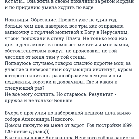
Кстати... Она жила в своём покаянии за рекой Иордан
и по приданию умела ходить по воде.
Ножницы. Обрезание. Прошёл уже не один год,
больше чем два, наверное, все три, как отправила
записочку с горячей молитвой к Богу в Иерусалим,
чтобы положили в стену Плача. Не только моя изо
дня в день молитва помогает меняться мне самой,
обстоятельствам вокруг, но происходит по той
частице от меня там у той стены.
Пользуюсь случаем, говорю спасибо дорогие мои, за
участие и невероятный обучающий институт, курсы
которого напитаны разнообразием лекций и они
подвижны, коротки и доходчивы. Где и какая в
следующий раз?!
Не все могу осилить. Но стараюсь. Результат -
дружба и не только! Больше.
Вчера с прогулки по набережной пешком шла, мимо
собора Александра Невского.
Домом пахнуло на меня от ворот. Год постройки 1899.
120-летие однако))).
В иконной лавке Александра Невского собора записки