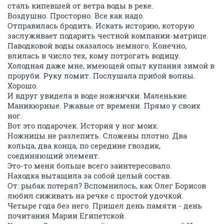
сталь кипевшей от ветра воды в реке.
Воздушно. Просторно. Все как надо.
Отправилась бродить. Искать историю, которую
заслуживает подарить честной компании-матрице.
Паводковой воды оказалось немного. Конечно,
влилась в число тех, кому потрогать водицу.
Холодная даже мне, имеющей опыт купания зимой в
проруби. Руку ломит. Послушала прибой волны.
Хорошо.
И вдруг увидела в воде ножнички. Маленькие.
Маникюрные. Ржавые от времени. Прямо у своих
ног.
Вот это подарочек. История у ног моих.
Ножницы не разлепить. Сложены плотно. Два
кольца, два конца, по середине гвоздик,
соединяющий элемент.
Это-то меня больше всего заинтересовало.
Находка вытащила за собой целый состав.
От: рыбак потерял? Вспомнилось, как Олег Борисов
любил сиживать на речке с простой удочкой.
Четыре года без него. Пришел день памяти - день
почитания Марии Египетской.