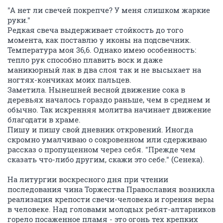
"А нет ли свечей покрепче? У меня слишком жаркие
руки."
Редкая свеча выдерживает стойкость до того
момента, как поставлю у иконы на подсвечник.
Температура моя 36,6. Однако имею особенность:
тепло рук способно плавить воск и даже
маникюрный лак в два слоя так и не высыхает на
ногтях-кончиках моих пальцев.
Заметила. Нынешней весной движение сока в
деревьях началось гораздо раньше, чем в среднем и
обычно. Так искренняя молитва начинает движение
благодати в храме.
Пишу и пишу свой дневник откровений. Иногда
скромно умалчиваю о сокровенном или сдерживаю
рассказ о пропущенном через себя. "Прежде чем
сказать что-либо другим, скажи это себе." (Сенека).
На литургии воскресного дня при чтении
последования чина Торжества Православия возникла
реализация крепости свечи-человека и горения веры
в человеке. Над головами молодых ребят-алтарников
горело посаженное пламя - это огонь тех крепких