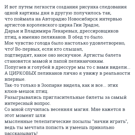
И вот путем легкости создания рисунка следования
одной картины дня в другую получилось так,
что поймала на Авторадио Новосибирск интервью
артистов королевского цирка Гии Эрадзе,
Дарьи и Владимира Лекаревых, дрессировщиков
птиц, а именно пеликанов. В обед то было.
Мое чувство голода было настолько удовлетворено,
что! Во-первых, если кто слышал,
подтвердит, какое оно нескучное. Артисты балета
становятся мамой и папой пеликанчикам.
Попугаев и голубей в дрессуре мы то с вами видели...
А ЦИРКОВЫХ пеликанов лично я увижу в реальности
впервые.
Так-то только в Зоопарке видела, как и все... этих
клюв-мешок птиц.
Разыгрывались пригласительные билеты за самый
интересный вопрос.
Со мной случилась весенняя магия. Мне кажется в
этот момент шли
мысленные телепатические посылы "начни играть",
ведь ты мечтала попасть и умеешь прикольно
рассказывать!