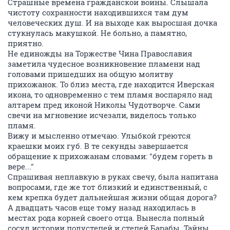
Страшные времена гражданской войны. Слышала
чистоту сохранности находившихся там дум
человеческих душ. И на выходе как выросшая дочка
стукнулась макушкой. Не больно, а памятно,
приятно.
Не единожды на Торжестве Чина Православия
заметила чудесное возникновение пламени над
головами пришедших на общую молитву
прихожанок. То близ места, где находится Иверская
икона, то одновременно с тем пламя воспаряло над
алтарем пред иконой Николы Чудотворче. Сами
свечи на мгновение исчезали, виделось только
пламя.
Вижу и мысленно отмечаю. Улыбкой греются
краешки моих губ. В те секунды завершается
обращение к прихожанам словами: "будем гореть в
вере..."
Спрашивая неплавкую в руках свечу, была напитана
вопросами, где же тот близкий и единственный, с
кем крепка будет дальнейшая жизни общая дорога?
А двадцать часов еще тому назад находилась в
местах рода корней своего отца. Вынесла полный
сосуд истории полустепей и степей Барабы. Тайны