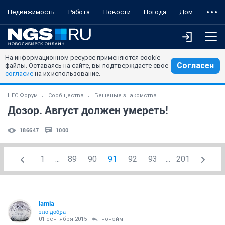
Недвижимость
Работа
Новости
Погода
Дом
На информационном ресурсе применяются cookie-
Согласен
файлы. Оставаясь на сайте, вы подтверждаете свое
согласие
на их использование.
НГС.Форум
Сообщества
Бешеные знакомства
Дозор. Август должен умереть!
186647
1000
1
...
89
90
91
92
93
...
201
lamia
зло добра
01 сентября 2015
нонэйм