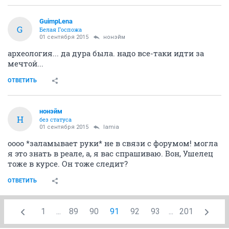
GuimpLena
G
Белая Госпожа
01 сентября 2015
нонэйм
археология... да дура была. надо все-таки идти за
мечтой...
ОТВЕТИТЬ
нонэйм
Н
без статуса
01 сентября 2015
lamia
оооо *заламывает руки* не в связи с форумом! могла
я это знать в реале, а, я вас спрашиваю. Вон, Ушелец
тоже в курсе. Он тоже следит?
ОТВЕТИТЬ
1
...
89
90
91
92
93
...
201