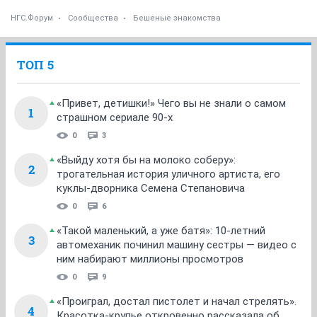
НГС.Форум
Сообщества
Бешеные знакомства
ТОП 5
«Привет, детишки!» Чего вы не знали о самом
1
страшном сериале 90-х
0
3
«Выйду хотя бы на молоко соберу»:
2
трогательная история уличного артиста, его
куклы-дворника Семена Степановича
0
6
«Такой маленький, а уже батя»: 10-летний
3
автомеханик починил машину сестры — видео с
ним набирают миллионы просмотров
0
9
«Проиграл, достал пистолет и начал стрелять».
4
Красотка-крупье откровенно рассказала об