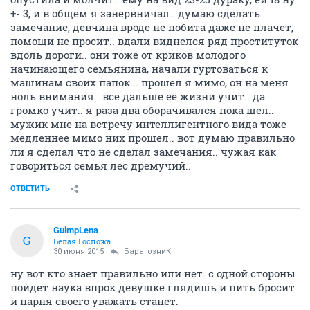
+- 3, и в общем я занервничал.. думаю сделать
замечание, девчина вроде не побита даже не плачет,
помощи не просит.. вдали виднелся ряд проституток
вдоль дороги.. они тоже от криков молодого
начинающего семьянина, начали гуртоваться к
машинам своих папок... прошел я мимо, он на меня
ноль внимания.. все дальше её жизни учит.. да
громко учит.. я раза два оборачивался пока шел..
мужик мне на встречу интеллигентного вида тоже
медленнее мимо них прошел.. вот думаю правильно
ли я сделал что не сделал замечания.. чужая как
говориться семья лес дремучий..
ОТВЕТИТЬ
GuimpLena
G
Белая Госпожа
30 июня 2015
БарагозниК
ну вот кто знает правильно или нет. с одной стороны
пойдет наука впрок девушке глядишь и пить бросит
и парня своего уважать станет.