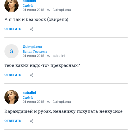
sabatini
Сибуй
01 июля 2015
GuimpLena
А я так и без юбок (свирепо)
ОТВЕТИТЬ
GuimpLena
G
Белая Госпожа
01 июля 2015
sabatini
тебе каких надо-то? прекрасных?
ОТВЕТИТЬ
sabatini
Сибуй
01 июля 2015
GuimpLena
Карандашей и рубах, ненавижу покупать невкусное
ОТВЕТИТЬ