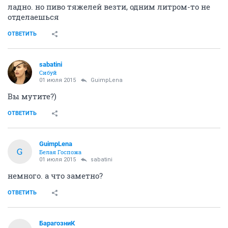
ладно. но пиво тяжелей везти, одним литром-то не
отделаешься
ОТВЕТИТЬ
sabatini
Сибуй
01 июля 2015
GuimpLena
Вы мутите?)
ОТВЕТИТЬ
GuimpLena
G
Белая Госпожа
01 июля 2015
sabatini
немного. а что заметно?
ОТВЕТИТЬ
БарагозниК