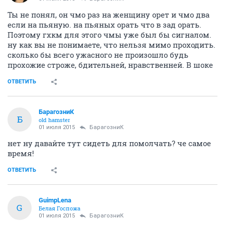
Ты не понял, он чмо раз на женщину орет и чмо два
если на пьяную. на пьяных орать что в зад орать.
Поэтому гхкм для этого чмы уже был бы сигналом.
ну как вы не понимаете, что нельзя мимо проходить.
сколько бы всего ужасного не произошло будь
прохожие строже, бдительней, нравственней. В шоке
ОТВЕТИТЬ
БарагозниК
Б
old hamster
01 июля 2015
БарагозниК
нет ну давайте тут сидеть для помолчать? че самое
время!
ОТВЕТИТЬ
GuimpLena
G
Белая Госпожа
01 июля 2015
БарагозниК