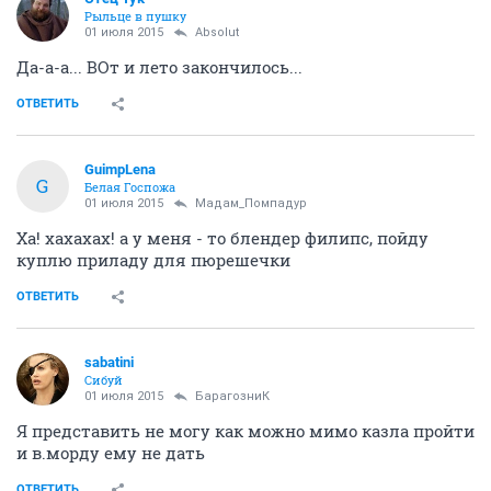
Рыльце в пушку
01 июля 2015
Absolut
Да-а-а... ВОт и лето закончилось...
ОТВЕТИТЬ
GuimpLena
G
Белая Госпожа
01 июля 2015
Мадам_Помпадур
Ха! хахахах! а у меня - то блендер филипс, пойду
куплю приладу для пюрешечки
ОТВЕТИТЬ
sabatini
Сибуй
01 июля 2015
БарагозниК
Я представить не могу как можно мимо казла пройти
и в.морду ему не дать
ОТВЕТИТЬ