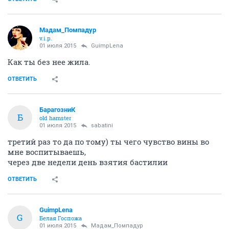
Мадам_Помпадур
v.i.p.
01 июля 2015
GuimpLena
Как ты без нее жила.
ОТВЕТИТЬ
БарагозниК
Б
old hamster
01 июля 2015
sabatini
третий раз то да по тому) ты чего чувство вины во
мне воспитываешь,
через две недели день взятия бастилии
ОТВЕТИТЬ
GuimpLena
G
Белая Госпожа
01 июля 2015
Мадам_Помпадур