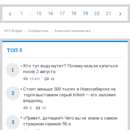
1
...
15
16
17
18
19
20
21
НГС.Форум
Сообщества
Бешеные знакомства
ТОП 5
Кто тут воду мутит? Почему нельзя купаться
1
после 2 августа
17 411
28
Стоит меньше 500 тысяч: в Новосибирске на
2
торги выставили серый Infiniti — его заложил
владелец
0
13
«Привет, детишки!» Чего вы не знали о самом
3
страшном сериале 90-х