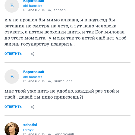
БарагозниК
Б
old hamster
01 июля 2015
sabatini
и я не прошел бы мимо алкаша, и в подъезд бы
затащил не смотря на лето, а тут надо человека
стукать, а потом верхонки шить, и так Бог миловал
до этого момента.. у меня так то детей ещё нет чтоб
жизнь государству подарить..
ОТВЕТИТЬ
БарагозниК
Б
old hamster
01 июля 2015
GuimpLena
мне твой уже пить не удобно, каждый раз твой и
твой.. давай ты пиво привезешь?)
ОТВЕТИТЬ
sabatini
Сибуй
01 июля 2015
БарагозниК