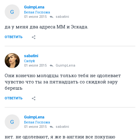
GuimpLena
G
Белая Госпожа
01 июля 2015
sabatini
да у меня два адреса ММ и Эскада.
ОТВЕТИТЬ
sabatini
Сибуй
01 июля 2015
GuimpLena
Они конечно молодцы только тебя не одолевает
чувство что ты за пятнадцать со скидкой зару
берешь
ОТВЕТИТЬ
GuimpLena
G
Белая Госпожа
01 июля 2015
sabatini
нет. не одолевают, я же в англии все покупаю