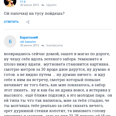
v.i.p.
30 июня 2015
Upjohn
Ой лапочка) на тусу пойдешь?
ОТВЕТИТЬ
БарагозниК
Б
old hamster
30 июня 2015
GuimpLena
возвращаюсь сейчас домой, зашел в магаз по дороге,
ну чешу себе вдоль зеленого забора. темновато я
плохо вижу вдали.. мутновата становится картинка..
смотрю метров за 30 вроде двое дерутся, ну думаю я
готов. а не видно путем ... ну думаю ничего.. и иду
себе к ним на встречу, смотрю который повыше
начинает не того бить, как мне показалось, а забор
этот пинать.. ну и как бы не драка вовсе, а истерика у
высокого.. ещё ближе подхожу, а это молодая пара.. он
ей типа ты что так напилась, мне за тебя стыдно, че
ты молчишь тебе реально за себя сказать нечего,
орет дурниной стенки колотит, та виновато голову
опустила и молчит.. ему на вид 23-25 дураку, ей 18 ну