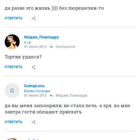
да разве это жизнь )))) без пюрешечки-то
ОТВЕТИТЬ
Мадам_Помпадур
v.i.p.
01 июля 2015
GuimpLena
Тортик удался?
ОТВЕТИТЬ
GuimpLena
G
Белая Госпожа
01 июля 2015
Мадам_Помпадур
да вы меня запозорили, не стала печь. а зря. ко мне
завтра гости обещают приехать
ОТВЕТИТЬ