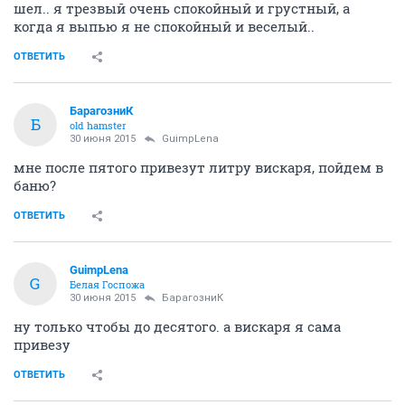
шел.. я трезвый очень спокойный и грустный, а
когда я выпью я не спокойный и веселый..
ОТВЕТИТЬ
БарагозниК
Б
old hamster
30 июня 2015
GuimpLena
мне после пятого привезут литру вискаря, пойдем в
баню?
ОТВЕТИТЬ
GuimpLena
G
Белая Госпожа
30 июня 2015
БарагозниК
ну только чтобы до десятого. а вискаря я сама
привезу
ОТВЕТИТЬ