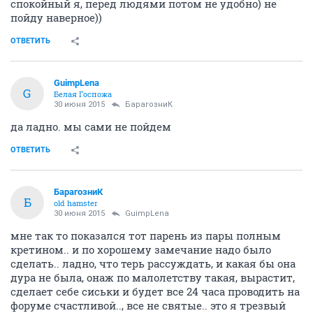
спокойный я, перед людями потом не удобно) не
пойду наверное))
ОТВЕТИТЬ
GuimpLena
G
Белая Госпожа
30 июня 2015
БарагозниК
да ладно. мы сами не пойдем
ОТВЕТИТЬ
БарагозниК
Б
old hamster
30 июня 2015
GuimpLena
мне так то показался тот парень из пары полным
кретином.. и по хорошему замечание надо было
сделать.. ладно, что терь рассуждать, и какая бы она
дура не была, онаж по малолетству такая, вырастит,
сделает себе сиськи и будет все 24 часа проводить на
форуме счастливой.., все не святые.. это я трезвый