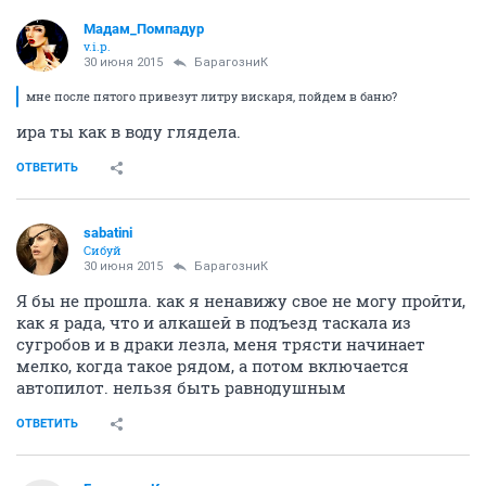
Мадам_Помпадур
v.i.p.
30 июня 2015
БарагозниК
мне после пятого привезут литру вискаря, пойдем в баню?
ира ты как в воду глядела.
ОТВЕТИТЬ
sabatini
Сибуй
30 июня 2015
БарагозниК
Я бы не прошла. как я ненавижу свое не могу пройти,
как я рада, что и алкашей в подъезд таскала из
сугробов и в драки лезла, меня трясти начинает
мелко, когда такое рядом, а потом включается
автопилот. нельзя быть равнодушным
ОТВЕТИТЬ