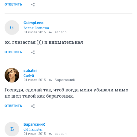
ОТВЕТИТЬ
GuimpLena
G
Белая Госпожа
01 июля 2015
sabatini
эх. глазастая )))) и внимательная
ОТВЕТИТЬ
sabatini
Сибуй
01 июля 2015
БарагозниК
Господи, сделай так, чтоб когда меня убивали мимо
не шел такой как барагозник.
ОТВЕТИТЬ
БарагозниК
Б
old hamster
01 июля 2015
sabatini