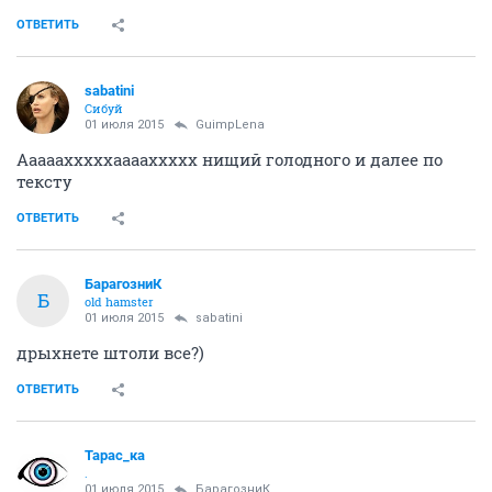
ОТВЕТИТЬ
sabatini
Сибуй
01 июля 2015
GuimpLena
Ааааахххххааааххххх нищий голодного и далее по
тексту
ОТВЕТИТЬ
БарагозниК
Б
old hamster
01 июля 2015
sabatini
дрыхнете штоли все?)
ОТВЕТИТЬ
Тарас_ка
.
01 июля 2015
БарагозниК