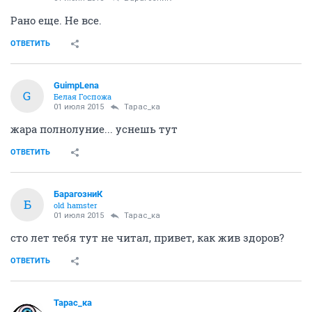
Рано еще. Не все.
ОТВЕТИТЬ
GuimpLena
G
Белая Госпожа
01 июля 2015
Тарас_ка
жара полнолуние... уснешь тут
ОТВЕТИТЬ
БарагозниК
Б
old hamster
01 июля 2015
Тарас_ка
сто лет тебя тут не читал, привет, как жив здоров?
ОТВЕТИТЬ
Тарас_ка