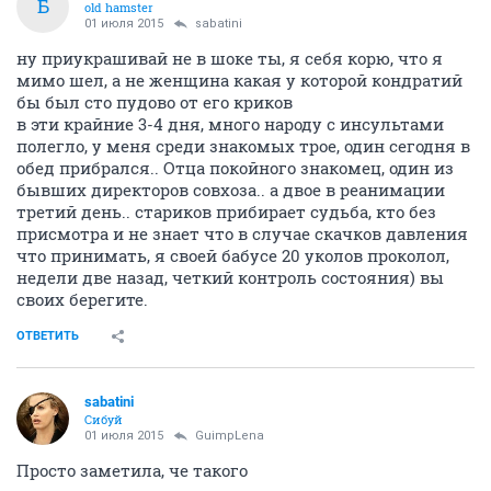
Б
old hamster
01 июля 2015
sabatini
ну приукрашивай не в шоке ты, я себя корю, что я
мимо шел, а не женщина какая у которой кондратий
бы был сто пудово от его криков
в эти крайние 3-4 дня, много народу с инсультами
полегло, у меня среди знакомых трое, один сегодня в
обед прибрался.. Отца покойного знакомец, один из
бывших директоров совхоза.. а двое в реанимации
третий день.. стариков прибирает судьба, кто без
присмотра и не знает что в случае скачков давления
что принимать, я своей бабусе 20 уколов проколол,
недели две назад, четкий контроль состояния) вы
своих берегите.
ОТВЕТИТЬ
sabatini
Сибуй
01 июля 2015
GuimpLena
Просто заметила, че такого