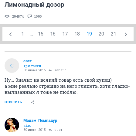
Лимонадный дозор
204874
1000
1
...
15
16
17
18
19
20
21
свет
С
Три точки
30 июня 2015
sabatini
Ну... Значит на всякий товар есть свой купец)
а мне реально страшно на него глядеть, хотя гладко-
вылизанных я тоже не люблю.
ОТВЕТИТЬ
Мадам_Помпадур
v.i.p.
30 июня 2015
свет