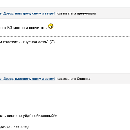
e: Дозор, навстречу снегу и ветру!
пользователя
презумпция
ушек БЗ можно и посчитать
м изложить - гнусная ложь" (С)
e: Дозор, навстречу снегу и ветру!
пользователя
Сeлянка
усть никто не уйдёт обиженный!»
я (13.10.14 20:46)