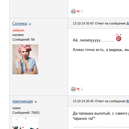
Сeлянка
13.10.14 20:43
Ответ на сообщение
Д
забанен
member
Сообщений: 58
Ай, лилипууууу............
Алино точно есть, а видишь, вы
презумпция
13.10.14 20:45
Ответ на сообщение
R
хикки
Сообщений: 75601
Да папашка вылитый, с самого
*мрачно таГ*