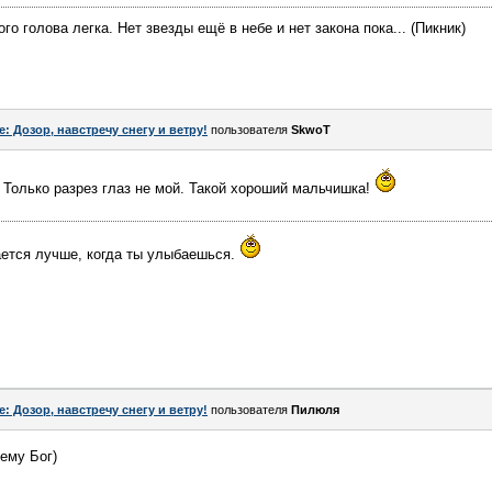
го голова легка. Нет звезды ещё в небе и нет закона пока... (Пикник)
e: Дозор, навстречу снегу и ветру!
пользователя
SkwоT
. Только разрез глаз не мой. Такой хороший мальчишка!
ается лучше, когда ты улыбаешься.
e: Дозор, навстречу снегу и ветру!
пользователя
Пилюля
ему Бог)