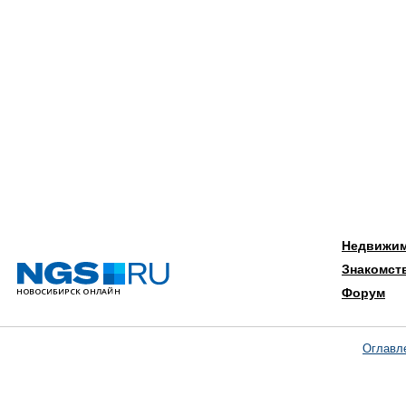
Недвижи
Знакомст
Форум
Оглавл