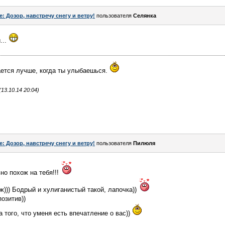
e: Дозор, навстречу снегу и ветру!
пользователя
Сeлянка
...
ается лучше, когда ты улыбаешься.
3.10.14 20:04)
e: Дозор, навстречу снегу и ветру!
пользователя
Пилюля
ьно похож на тебя!!!
))) Бодрый и хулиганистый такой, лапочка))
позитив))
а того, что уменя есть впечатление о вас))