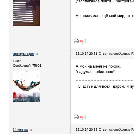
(*всплакнула почти... растроган
Не придуман ещё мой мир, от то
презумпция
13.10.14 20:31
Ответ на сообщение
R
хикки
Сообщений: 75601
А мой на меня не похож.
*надулась обиженно*
«Счастье для всех, даром, и п
Сeлянка
13.10.14 20:33
Ответ на сообщение
R