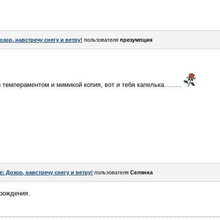
озор, навстречу снегу и ветру!
пользователя
презумпция
 темпераментом и мимикой копия, вот и тебя капелька.........
e: Дозор, навстречу снегу и ветру!
пользователя
Сeлянка
 рождения.