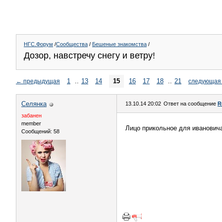
НГС.Форум
/
Сообщества
/
Бешеные знакомства
/
Дозор, навстречу снегу и ветру!
1
..
13
14
15
16
17
18
..
21
←
предыдущая
следующая
Сeлянка
13.10.14 20:02
Ответ на сообщение
R
забанен
member
Лицо прикольное для иванови
Сообщений: 58