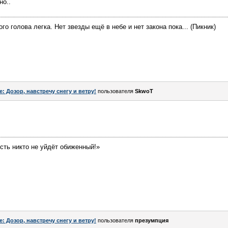
но..
го голова легка. Нет звезды ещё в небе и нет закона пока... (Пикник)
e: Дозор, навстречу снегу и ветру!
пользователя
SkwоT
усть никто не уйдёт обиженный!»
e: Дозор, навстречу снегу и ветру!
пользователя
презумпция