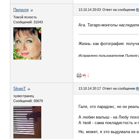
Пилюля
13.10.14 20:03
Ответ на сообщение
R
Томэй ясность
Сообщений: 31043
Ага. Татаро-монголы наследили
Жизнь- как фотография: получ
Исправлено пользователем Пилюля (1
SkwоT
13.10.14 20:17
Ответ на сообщение
R
чужестранец
Сообщений: 30679
Галя, это парадокс, но он реал
А любин малыш - на Любу похож
А твой - сама покладистость и 
Но, может, я это выдумала из-з