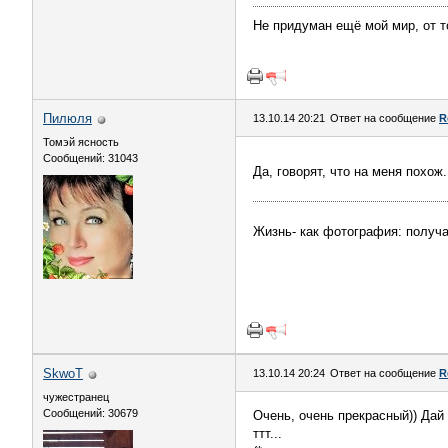
Не придуман ещё мой мир, от то
Пилюля
13.10.14 20:21
Ответ на сообщение
R
Томэй ясность
Сообщений: 31043
Да, говорят, что на меня похож
Жизнь- как фотография: получ
SkwоT
13.10.14 20:24
Ответ на сообщение
R
чужестранец
Сообщений: 30679
Очень, очень прекрасный)) Дай 
ттт...