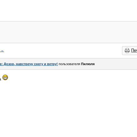
→
Пе
e: Дозор, навстречу снегу и ветру!
пользователя
Пилюля
ча