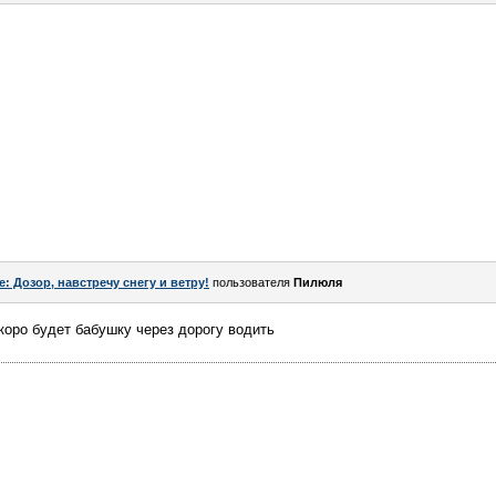
e: Дозор, навстречу снегу и ветру!
пользователя
Пилюля
коро будет бабушку через дорогу водить