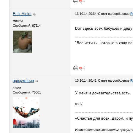
Ech_Aleks
13.10.14 20:34
Ответ на сообщение
R
минфа
Сообщений: 67114
Вот здесь всех бабушек и дед
"Все истины, которые я хочу ва
презумпция
13.10.14 20:41
Ответ на сообщение
R
хикки
Сообщений: 75601
У меня и доказательства есть.
/del/
«Счастье для всех, даром, и п
Исправлено пользователем презумпци