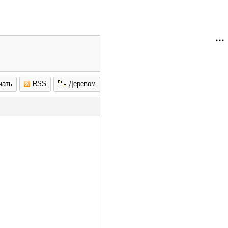
чать
RSS
Деревом