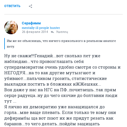
ОТВЕТИТЬ
Серафимм
mentally ill people hunter
26 февраля 2014
Ушелец
Им же не объяснишь, что ничего прикольного в реальном аналоге
нету.
Ну не скажи!!!Генадий...вот сколько лет уже
наблюдаю...что провозглашать себя
супердемократом очень удобно смотря со стороны и
НЕГОДУЯ...на то как другие мутызгают и
убивают...пальчиком грозить, статистические
выкладки постить в бложиках иЖЖешках...
Вон даже у нас на НГС на ПФ..почитаешь..так прям
серце радуеца..ну до чего охочие до болтавни люди
тут ...
Я лично их демократию уже назащищался до
горла...мне ваще плевать. Если только те кому они
дефирамбы ща вот поют их же придут резать как
баранов...то чего делать..пойдём защищать