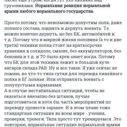
грузовиками.
Нормальная реакция нормальной
армии любого нормального государства
.
Просто потому, что невозможно допустим полк, даже
полного состава, поднять и дернуть воевать. Т.е.
можно конечно дернуть, но без БК, автомобилей и
т.д. Потому что в мирной жизни половина (а то и две
трети) техники полка стоит на краткосрочке
хранения в солидоле, смазке, без аккумуляторов, без
бензина и т.д. и ТО было хрен знает когда. Потому
что БК для этой техники лежит в большой куче
ангаров склада РАВ. Ну и все такое. Я уже сейчас не
помню, но что-то типа сутки для перевода линейного
полка в БГ полная. Или отправлять воевать с
полупустыми карманами.
А в случае нестабильных ситуаций, чтобы не
оказаться внезапно без штанов, лучше
подготовиться и хотя бы часть мероприятий по
переводу провести заранее. И в этом плане тоже
стандартная ситуация во всем мире - учения,
проверки, тревоги. Типа просто тут тренируемся. Это
повторяю, нормальная ситуация нормальной армии