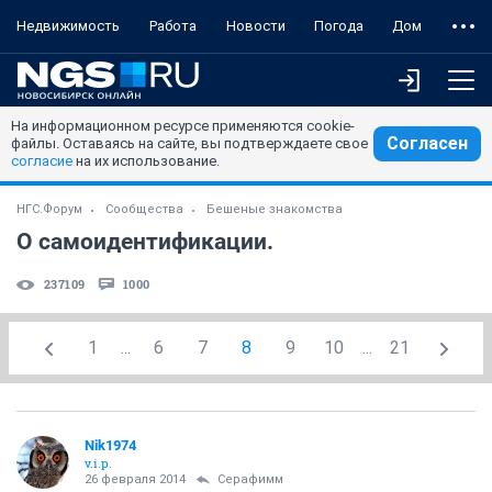
Недвижимость
Работа
Новости
Погода
Дом
На информационном ресурсе применяются cookie-
Согласен
файлы. Оставаясь на сайте, вы подтверждаете свое
согласие
на их использование.
НГС.Форум
Сообщества
Бешеные знакомства
О самоидентификации.
237109
1000
1
...
6
7
8
9
10
...
21
Nik1974
v.i.p.
26 февраля 2014
Серафимм