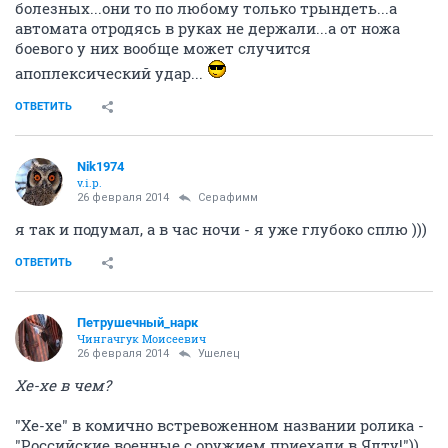
болезных...они то по любому только трындеть...а
автомата отродясь в руках не держали...а от ножа
боевого у них вообще может случится
апоплексический удар...
ОТВЕТИТЬ
Nik1974
v.i.p.
26 февраля 2014
Серафимм
я так и подумал, а в час ночи - я уже глубоко сплю )))
ОТВЕТИТЬ
Петрушечный_нарк
Чингачгук Моисеевич
26 февраля 2014
Ушелец
Хе-хе в чем?
"Хе-хе" в комично встревоженном названии ролика -
"Российские военные с оружием приехали в Ялту!"))