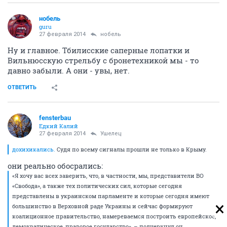
нобель
guru
27 февраля 2014
нобель
Ну и главное. Тбилисские саперные лопатки и
Вильнюсскую стрельбу с бронетехникой мы - то
давно забыли. А они - увы, нет.
ОТВЕТИТЬ
fensterbau
Едкий Калий
27 февраля 2014
Ушелец
дохихикались.
Судя по всему сигналы прошли не только в Крыму.
они реально обосрались:
«Я хочу вас всех заверить, что, в частности, мы, представители ВО
«Свобода», а также тех политических сил, которые сегодня
представлены в украинском парламенте и которые сегодня имеют
большинство в Верховной раде Украины и сейчас формируют
коалиционное правительство, намереваемся построить европейское,
демократическое, правовое государство», – подчеркнул он.