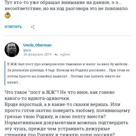
Тут кто-то уже обращал внимание на данное, э-э...
несоответствие, но на ход разговора это не повлияло.
ОТВЕТИТЬ
Uncle_Oberman
guru
26 февраля 2014
aglow
В ЖЖ был пост про кемеровскую таможню и налог за ввоз бу мебели...
За реальную рухлядь 4 тыр. Вэлком на Родину россияне... При этом ее
потом просто на помойку вывезут... Потому как купить никто не
купит...
Что такое "пост в ЖЖ"? Не что иное, как гонево
какого-то идиота-одиночки.
Вроде взрослый, а в какие-то сказки веришь. Или
просто готов охотно поверить любому, поливающему
грязью твою Родину, и свою лепту внести?
Нормативными документами можешь подтвердить
эту чушь, прежде чем устраивать дежурные
стенания про Родину и тяжкую долю россиян?