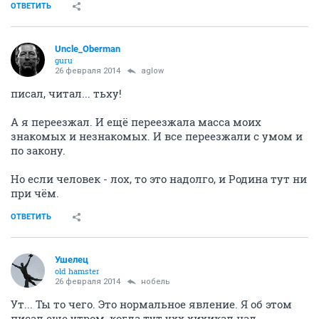
ОТВЕТИТЬ
Uncle_Oberman
guru
26 февраля 2014
aglow
писал, читал... тьху!
А я переезжал. И ещё переезжала масса моих
знакомых и незнакомых. И все переезжали с умом и
по закону.
Но если человек - лох, то это надолго, и Родина тут ни
при чём.
ОТВЕТИТЬ
Ушелец
old hamster
26 февраля 2014
нобель
Ут... Ты то чего. Это нормальное явление. Я об этом
писал еще утром, когда тут ухх хихикал над