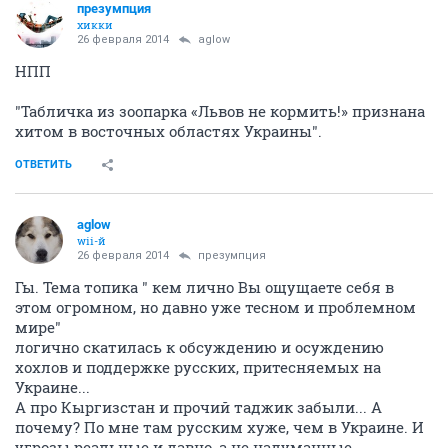
презумпция
хикки
26 февраля 2014
aglow
НПП
"Табличка из зоопарка «Львов не кормить!» признана
хитом в восточных областях Украины".
ОТВЕТИТЬ
aglow
wii-й
26 февраля 2014
презумпция
Гы. Тема топика " кем лично Вы ощущаете себя в
этом огромном, но давно уже тесном и проблемном
мире"
логично скатилась к обсуждению и осуждению
хохлов и поддержке русских, притесняемых на
Украине...
А про Кыргизстан и прочий таджик забыли... А
почему? По мне там русским хуже, чем в Украине. И
угрозы реальные и давно, а не надуманные...