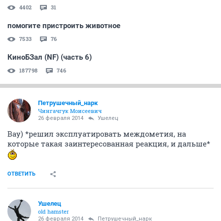
4402
31
помогите пристроить животное
7533
76
КиноБЗал (NF) (часть 6)
187798
746
Петрушечный_нарк
Чингачгук Моисеевич
26 февраля 2014
Ушелец
Вау) *решил эксплуатировать междометия, на
которые такая заинтересованная реакция, и дальше*
ОТВЕТИТЬ
Ушелец
old hamster
26 февраля 2014
Петрушечный_нарк