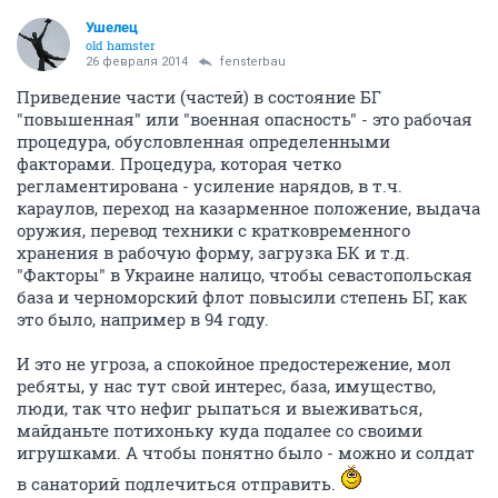
Ушелец
old hamster
26 февраля 2014
fensterbau
Приведение части (частей) в состояние БГ
"повышенная" или "военная опасность" - это рабочая
процедура, обусловленная определенными
факторами. Процедура, которая четко
регламентирована - усиление нарядов, в т.ч.
караулов, переход на казарменное положение, выдача
оружия, перевод техники с кратковременного
хранения в рабочую форму, загрузка БК и т.д.
"Факторы" в Украине налицо, чтобы севастопольская
база и черноморский флот повысили степень БГ, как
это было, например в 94 году.
И это не угроза, а спокойное предостережение, мол
ребяты, у нас тут свой интерес, база, имущество,
люди, так что нефиг рыпаться и выеживаться,
майданьте потихоньку куда подалее со своими
игрушками. А чтобы понятно было - можно и солдат
в санаторий подлечиться отправить.