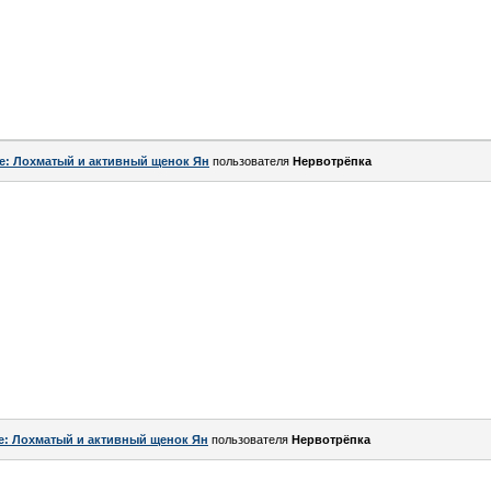
e: Лохматый и активный щенок Ян
пользователя
Нервотрёпка
e: Лохматый и активный щенок Ян
пользователя
Нервотрёпка