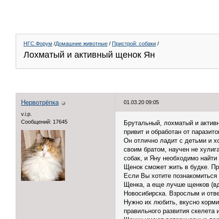
НГС.Форум
/
Домашние животные
/
Пристрой: собаки
/
Лохматый и активный щенок Ян
Нервотрёпка
01.03.20 09:05
v.i.p.
Сообщений: 17645
Брутальный, лохматый и активн
привит и обработан от паразито
Он отлично ладит с детьми и х
своим братом, научен не хулиг
собак, и Яну необходимо найти
Щенок сможет жить в будке. Пр
Если Вы хотите познакомиться 
Щенка, а еще лучше щенков (вд
Новосибирска. Взрослым и отв
Нужно их любить, вкусно корми
правильного развития скелета 