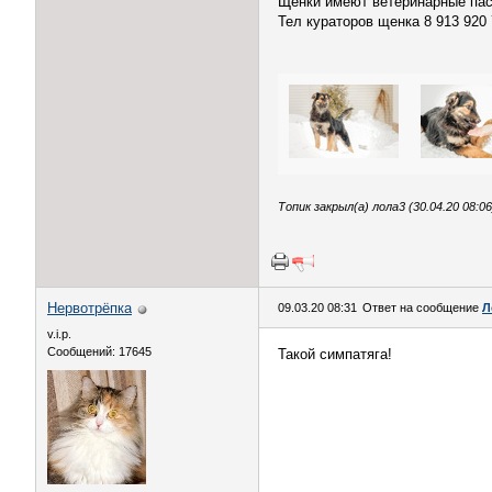
Щенки имеют ветеринарные пасп
Тел кураторов щенка 8 913 920 
Топик закрыл(а) лола3 (30.04.20 08:06
Нервотрёпка
09.03.20 08:31
Ответ на сообщение
Л
v.i.p.
Сообщений: 17645
Такой симпатяга!