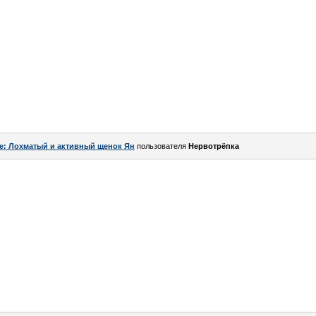
e: Лохматый и активный щенок Ян
пользователя
Нервотрёпка