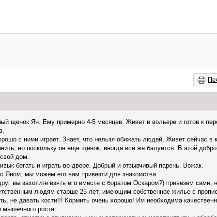
Пе
ый щенок Ян. Ему примерно 4-5 месяцев. Живет в вольере и готов к пер
в.
орошо с ними играет. Знает, что нельзя обижать людей. Живет сейчас в 
анить, но поскольку он еще щенок, иногда все же балуется. В этой добр
 свой дом.
ивык бегать и играть во дворе. Добрый и отзывчивый парень. Вожак.
с Яном, мы можем его вам привезти для знакомства.
руг вы захотите взять его вместе с боратом Оскаром?) привезем сами, 
етственным людям старше 25 лет, имеющим собственное жилье с пропис
ть, не давать кости!!! Кормить очень хорошо! Им необходима качествен
и мышечного роста.