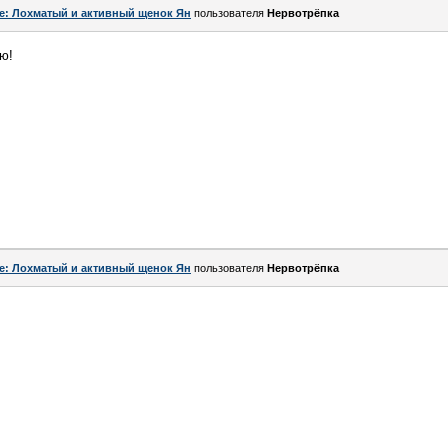
e: Лохматый и активный щенок Ян
пользователя
Нервотрёпка
ю!
e: Лохматый и активный щенок Ян
пользователя
Нервотрёпка