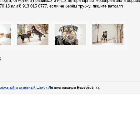
орта, отметки о прививках и иных ветеринарных мероприятиях и обрабо
70 13 или 8 913 015 0777, если не берём трубку, пишите ватсапп
)
охматый и активный щенок Ян
пользователя
Нервотрёпка