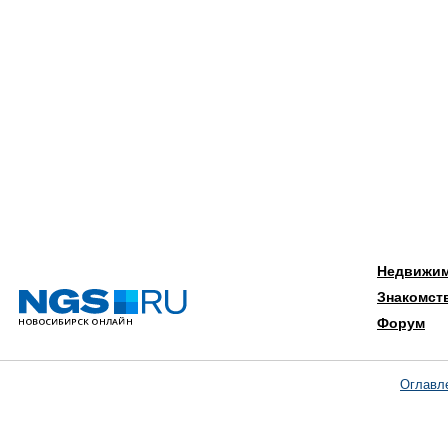
Недвижи
Знакомст
Форум
Оглавл