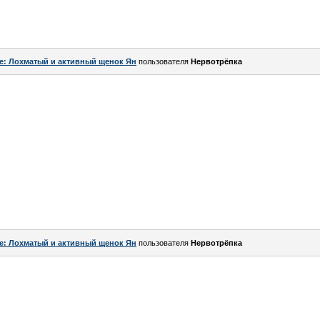
e: Лохматый и активный щенок Ян
пользователя
Нервотрёпка
e: Лохматый и активный щенок Ян
пользователя
Нервотрёпка