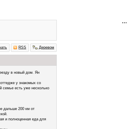
чать
RSS
Деревом
еезду в новый дом. Ян
коттедже у знакомых со
ой семье есть уже несколько
не дальше 200 км от
кой.
ная и полноценная еда для