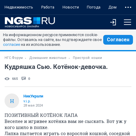
Недвижимость
Работа
Новости
Погода
Дом
На информационном ресурсе применяются cookie-
Согласен
файлы. Оставаясь на сайте, вы подтверждаете свое
согласие
на их использование.
НГС.Форум
Домашние животные
Пристрой: кошки
Кудряшка Сью. Котёнок-девочка.
665
0
НикУкрали
Н
v.i.p.
28 мая 2024
ПОЗИТИВНЫЙ КОТЁНОК ЛАПА
Веселее и игривее котёнка вам не сыскать. Вот уж у
кого шило в попке.
Лапка пытается играть со взрослой кошкой, соседкой