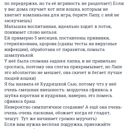
по передержке, но та её игривость не разделает) Если
у вас дома скучает кот или кошка, которым не
хватает компаньона для игра, берите Лапу, с ней не
заскучаешь)
Малышка воспитанная, идеально ходит в лоток,
понимает слово нельзя.
Ей примерно 5 месяцев, поставлены прививки,
стерилизована, здорова (сданы тесты на вирусные
инфекции), обработана от паразитов, помыта
шампунькой.
У неё была сломана задняя лапка, и не правильно
срослась, поэтому она слегка прихрамывает, но Лапе
это абсолютно не мешает, она скачет и бегает лучше
людей кошки)
Я бы назвала её Кудряшкой Сью, потому что у неё
очень смешная внешность: мордочка сфинкса, а
шубка короткая и кудрявая, наверно, это помесь
сфинкса браш.
Невероятно симпатичное создание! А ещё она очень-
очень-очень ласковая, обожает когда её гладят,
чешут. Тут же начинает громко мурчать)
Если вам нужна весёлая подружка, приезжайте