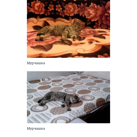
Мурчашка
Мурчашка