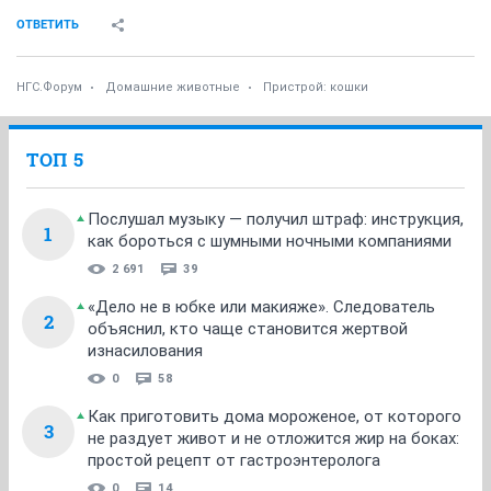
ОТВЕТИТЬ
НГС.Форум
Домашние животные
Пристрой: кошки
ТОП 5
Послушал музыку — получил штраф: инструкция,
1
как бороться с шумными ночными компаниями
2 691
39
«Дело не в юбке или макияже». Следователь
2
объяснил, кто чаще становится жертвой
изнасилования
0
58
Как приготовить дома мороженое, от которого
3
не раздует живот и не отложится жир на боках:
простой рецепт от гастроэнтеролога
0
14