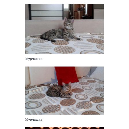
Мурчашка
Мурчашка