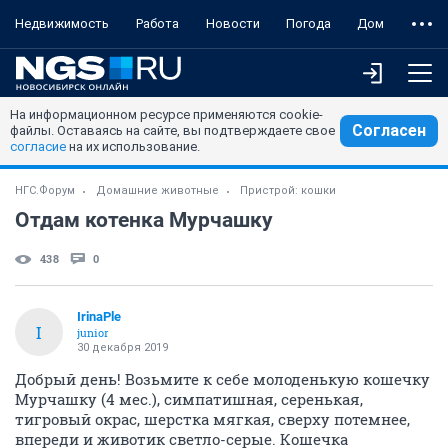
Недвижимость
Работа
Новости
Погода
Дом
На информационном ресурсе применяются cookie-
Согласен
файлы. Оставаясь на сайте, вы подтверждаете свое
согласие
на их использование.
НГС.Форум
Домашние животные
Пристрой: кошки
Отдам котенка Мурчашку
438
0
IrinaPle
I
junior
30 декабря 2019
Добрый день! Возьмите к себе молоденькую кошечку
Мурчашку (4 мес.), симпатишная, серенькая,
тигровый окрас, шерстка мягкая, сверху потемнее,
впереди и животик светло-серые. Кошечка