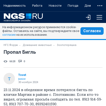
Недвижимость
Работа
Новости
Погода
Дом
На информационном ресурсе применяются cookie-
Согласен
файлы. Оставаясь на сайте, вы подтверждаете свое
согласие
на их использование.
НГС.Форум
Домашние животные
Зоопотеряшка
Пропал Бигль
6628
0
Tsvet
T
junior
30 ноября 2024
23.11.2024 в обеденное время потерялся бигль по
кличке Мартин в районе с. Плотниково. Если кто-то
видел, огромная просьба сообщить по тел. 8913 914-59-
53, 8913 707-70-30, 89392401590.