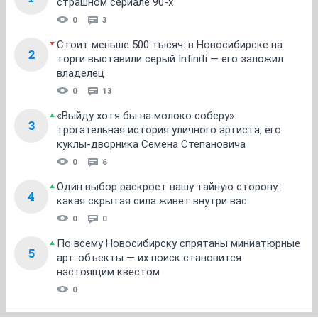
страшном сериале 90-х
0
3
Стоит меньше 500 тысяч: в Новосибирске на
2
торги выставили серый Infiniti — его заложил
владелец
0
13
«Выйду хотя бы на молоко соберу»:
3
трогательная история уличного артиста, его
куклы-дворника Семена Степановича
0
6
Один выбор раскроет вашу тайную сторону:
4
какая скрытая сила живет внутри вас
0
0
По всему Новосибирску спрятаны миниатюрные
5
арт-объекты — их поиск становится
настоящим квестом
0