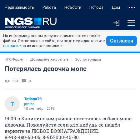
Недвижимость
Работа
Новости
Погода
Дом
На информационном ресурсе применяются cookie-
Согласен
файлы. Оставаясь на сайте, вы подтверждаете свое
согласие
на их использование.
НГС.Форум
Домашние животные
Зоопотеряшка
Потерялась девочка мопс
513
0
Tatiana79
T
junior
18 сентября 2018
14.09 в Калининском районе потерялась собака мопс
девочка. Пожалуйста если кто нибудь ее нашёл
верните за ЛЮБОЕ ВОЗНАГРАЖДЕНИЕ.
8-913-480-50-05; 8-913-000-40-90.