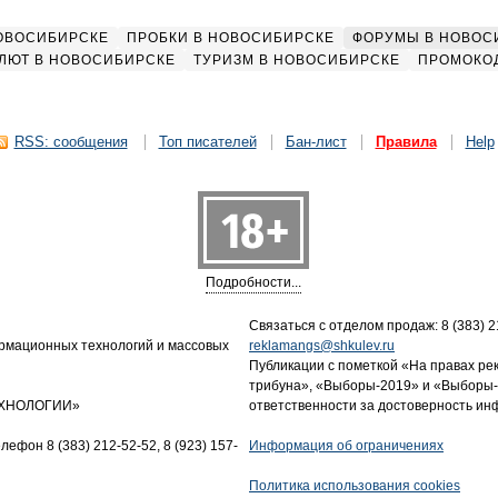
НОВОСИБИРСКЕ
ПРОБКИ В НОВОСИБИРСКЕ
ФОРУМЫ В НОВОС
ЛЮТ В НОВОСИБИРСКЕ
ТУРИЗМ В НОВОСИБИРСКЕ
ПРОМОКО
RSS: сообщения
Топ писателей
Бан-лист
Правила
Help
Подробности...
Связаться с отделом продаж: 8 (383) 21
ормационных технологий и массовых
reklamangs@shkulev.ru
Публикации с пометкой «На правах ре
трибуна», «Выборы-2019» и «Выборы-
ТЕХНОЛОГИИ»
ответственности за достоверность и
лефон 8 (383) 212-52-52, 8 (923) 157-
Информация об ограничениях
Политика использования cookies