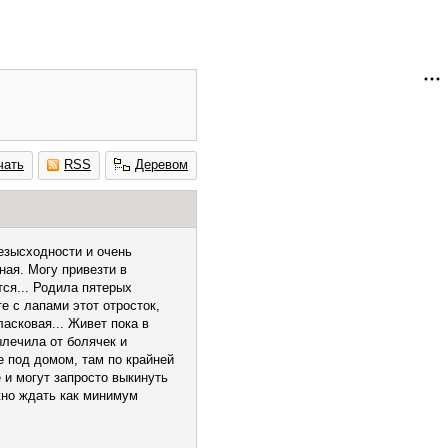
чать
RSS
Деревом
безысходности и очень
ная. Могу привезти в
ся... Родила пятерых
е с лапами этот отросток,
ласковая... Живет пока в
ылечила от болячек и
е под домом, там по крайней
 и могут запросто выкинуть
ужно ждать как минимум