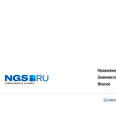
Недвижи
Знакомст
Форум
Оглавл