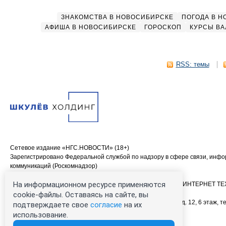
ЗНАКОМСТВА В НОВОСИБИРСКЕ
ПОГОДА В 
АФИША В НОВОСИБИРСКЕ
ГОРОСКОП
КУРСЫ ВА
RSS: темы
Сетевое издание «НГС.НОВОСТИ» (18+)
Зарегистрировано Федеральной службой по надзору в сфере связи, инф
коммуникаций (Роскомнадзор)
Свидетельство о регистрации СМИ ЭЛ № ФС 77—84683
На информационном ресурсе применяются
Учредитель: Общество с ограниченной ответственностью «ИНТЕРНЕТ 
Главный редактор: Громкова Елена Александровна
cookie-файлы. Оставаясь на сайте, вы
Адрес редакции: 630099, Россия, Новосибирск, ул. Ленина, д. 12, 6 этаж, те
подтверждаете свое
согласие
на их
00-00 (круглосуточно)
использование.
Электронный адрес редакции:
ngs@shkulev.ru