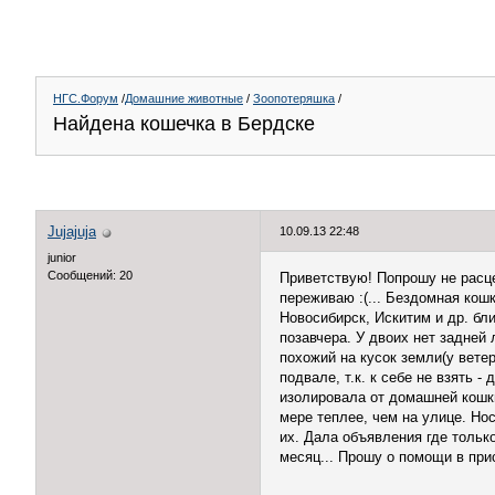
НГС.Форум
/
Домашние животные
/
Зоопотеряшка
/
Найдена кошечка в Бердске
Jujajuja
10.09.13 22:48
junior
Сообщений: 20
Приветствую! Попрошу не расце
переживаю :(... Бездомная кош
Новосибирск, Искитим и др. бл
позавчера. У двоих нет задней 
похожий на кусок земли(у ветер
подвале, т.к. к себе не взять
изолировала от домашней кошки
мере теплее, чем на улице. Но
их. Дала объявления где тольк
месяц... Прошу о помощи в при