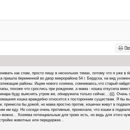
Пе
нивать как спам, просто пишу в нескольких темах, потому что я уже в 
ка пришла беременной во двор микрорайона 54 г. Бердска, на вид ухожен
излежащие районы. Ищем нового хозяина, сомневаюсь,что старый найдет
лапы, похоже что срослись при рождении, а мама - кошка откусила вмест
инара буду выяснять утром же, обнаружила только сейчас...:(((). Очень 
 - домашняя кошка враждебно относится к посторонним существам. Я бы в
, принесла бы домой, но мама яростно против, кошечки живут в подвал
сим им еду. Но соседи очень противные, пронюхали, что кошки в подвале
о можно... Хозяева потенциальные для троих есть, но ведь для этого н
стройке животных или передержке...