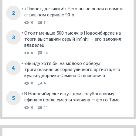
«Привет, детишки!» Чего вы не знали о самом
2
страшном сериале 90-х
0
3
Стоит меньше 500 тысяч: в Новосибирске на
3
торги выставили серый Infiniti — его заложил
владелец
0
13
«Выйду хотя бы на молоко соберу»:
4
трогательная история уличного артиста, его
куклы-дворника Семена Степановича
0
6
В Новосибирске ищут дом голубоглазому
5
сфинксу после смерти хозяина — фото Тима
0
11