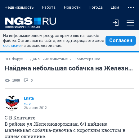
Недвижимость
Работа
Новости
Погода
Дом
На информационном ресурсе применяются cookie-
Согласен
файлы. Оставаясь на сайте, вы подтверждаете свое
согласие
на их использование.
НГС.Форум
Домашние животные
Зоопотеряшка
Найдена небольшая собачка на Железнодорожной.
1000
0
Lnata
v.i.p.
26 июня 2012
С В Контакте:
В районе ул.Железнодорожная, 6/1 найдена
маленькая собачка-девочка с коротким хвостом в
синем ошейнике.