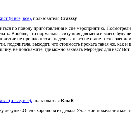
ст (и все, все).
пользователя
Crazzzy
литься по поводу приготовления к сие мероприятию. Посмотрели т
делать. Вообще, это нормальная ситуация для меня и моего будущ
иятие не прошло плохо, надеюсь, и это не станет исключением.
ти, подсчитала, выходит, что стоимость проката такая же, как и
шину, не подскажите, где можно заказать Мерседес для нас? Вот
ст (и все, все).
пользователя
RinaR
ому девушка.Очень хорошо все сделала.Учла мои пожелания кое ч