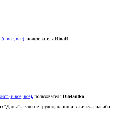
и все, все).
пользователя
RinaR
ст (и все, все).
пользователя
Diletantka
 "Даны"...если не трудно, напиши в личку...спасибо