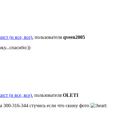
ст (и все, все).
пользователя
qveen2005
ку...спасибо:))
ст (и все, все).
пользователя
OLETI
а 300-316-344 стучись если что скину фото