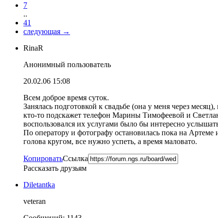
7
..
41
следующая
→
RinaR
Анонимный пользователь
20.02.06 15:08
Всем доброе время суток.
Занялась подготовкой к свадьбе (она у меня через месяц
кто-то подскажет телефон Марины Тимофеевой и Светланы
воспользовался их услугами было бы интересно услышат
По оператору и фотографу остановилась пока на Артеме и 
голова кругом, все нужно успеть, а время маловато.
Копировать
Ссылка
Рассказать друзьям
Diletantka
veteran
Сообщений: 1143