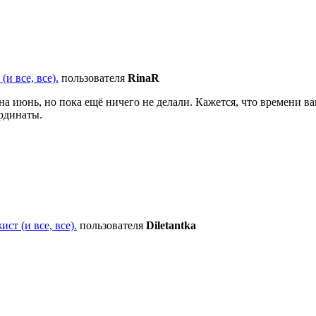
и все, все).
пользователя
RinaR
на июнь, но пока ещё ничего не делали. Кажется, что времени ваг
рдинаты.
ст (и все, все).
пользователя
Diletantka