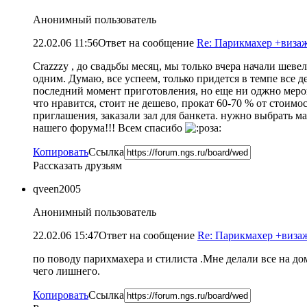
Анонимный пользователь
22.02.06 11:56
Ответ на сообщение
Re: Парикмахер +визажи
Crazzzy , до свадьбы месяц, мы только вчера начали шеве
одним. Думаю, все успеем, только придется в темпе все 
последний момент приготовления, но еще ни оджно меропр
что нравится, стоит не дешево, прокат 60-70 % от стоимос
приглашения, заказали зал для банкета. нужно выбрать ма
нашего форума!!! Всем спасибо
Копировать
Ссылка
Рассказать друзьям
qveen2005
Анонимный пользователь
22.02.06 15:47
Ответ на сообщение
Re: Парикмахер +визажи
по поводу парихмахера и стилиста .Мне делали все на д
чего лишнего.
Копировать
Ссылка