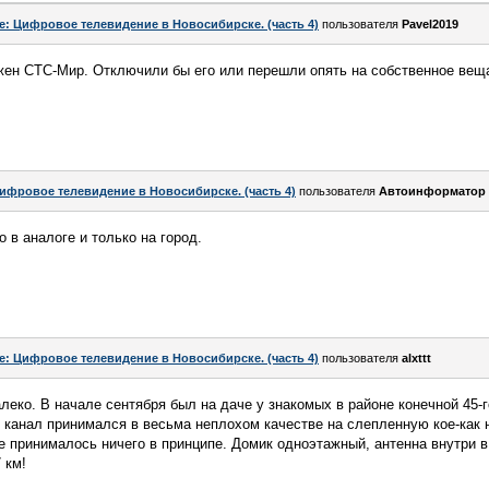
e: Цифровое телевидение в Новосибирске. (часть 4)
пользователя
Pavel2019
жен СТС-Мир. Отключили бы его или перешли опять на собственное веща
ифровое телевидение в Новосибирске. (часть 4)
пользователя
Автоинформатор
 в аналоге и только на город.
e: Цифровое телевидение в Новосибирске. (часть 4)
пользователя
alxttt
леко. В начале сентября был на даче у знакомых в районе конечной 45-г
й канал принимался в весьма неплохом качестве на слепленную кое-как 
е принималось ничего в принципе. Домик одноэтажный, антенна внутри в
 км!