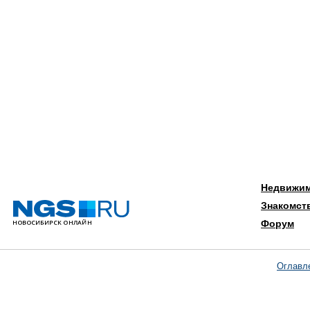
Недвижи
Знакомст
Форум
Оглавл