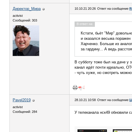
Директор_Мира
10.10.21 20:26
Ответ на сообщение
R
activist
Сообщений: 303
В ответ на:
Кстати, бьёт "Мир" довольн
и оказался весьма поражен 
Харченко. Больше из аналог
за гардину... А ведь расстоя
В субботу тоже был на даче у 
канал идёт почти идеально, ОТ
- чуть хуже, но смотреть можно
Pavel2019
28.10.21 10:58
Ответ на сообщение
Ц
activist
Сообщений: 284
У телеканала нск49 обновили са