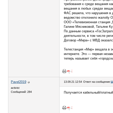
требования к среде вещания ка
вещания в любых средах вещан
ФАС решила, что нарушения в 
ведомство отклонило жалобу 
ООО «Телевизионная станция „
Галине Мясниковой, Татьяне К
По данным сервиса «ГосЗатраты
деятельности, в том числе рег
Договор «Мира» с МВД оказалс
Телестанция «Мир» вещала в эф
интернете. Это — первая незав
теперь называет себя «городс
Pavel2019
13.09.21 12:54
Ответ на сообщение
Ц
activist
Сообщений: 284
Получается кабельный/платный