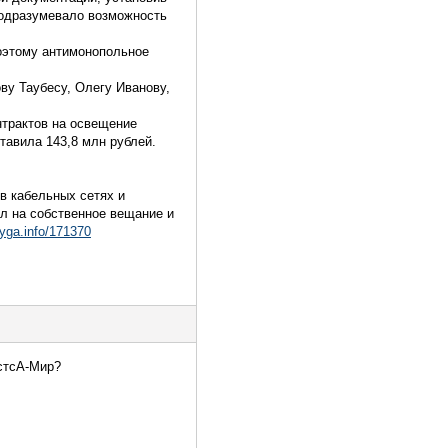
подразумевало возможность
Поэтому антимонопольное
ву Таубесу, Олегу Иванову,
нтрактов на освещение
тавила 143,8 млн рублей.
в кабельных сетях и
л на собственное вещание и
ayga.info/171370
стсА-Мир?