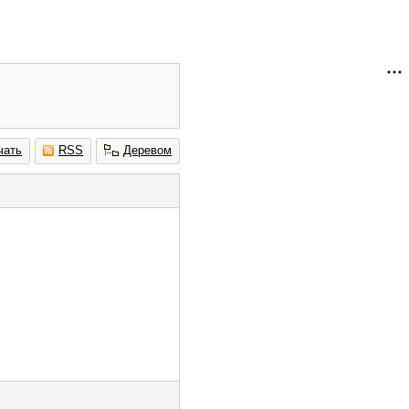
чать
RSS
Деревом