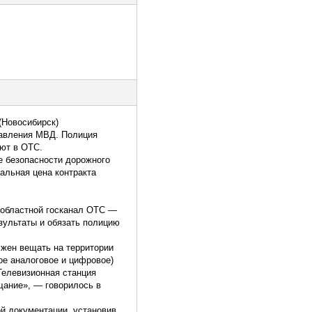
(Новосибирск)
равления МВД. Полиция
ают в ОТС.
е безопасности дорожного
альная цена контракта
 областной госканал ОТС —
зультаты и обязать полицию
лжен вещать на территории
ое аналоговое и цифровое)
Телевизионная станция
щание», — говорилось в
й документации, установив