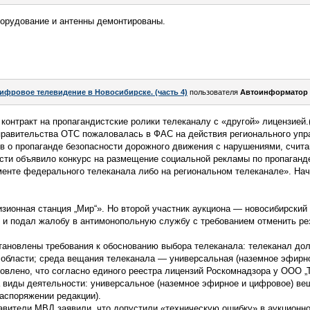
борудование и антенны демонтированы.
ифровое телевидение в Новосибирске. (часть 4)
пользователя
Автоинформатор
контракт на пропагандистские ролики телеканалу с «другой» лицензией.
правительства ОТС пожаловалась в ФАС на действия регионального уп
в о пропаганде безопасности дорожного движения с нарушениями, счит
сти объявило конкурс на размещение социальной рекламы по пропаганд
менте федерального телеканала либо на региональном телеканале». Нач
зионная станция „Мир“». Но второй участник аукциона — новосибирский
и и подал жалобу в антимонопольную службу с требованием отменить ре
тановлены требования к обоснованию выбора телеканала: телеканал до
 области; среда вещания телеканала — универсальная (наземное эфирн
влено, что согласно единого реестра лицензий Роскомнадзора у ООО „
а виды деятельности: универсальное (наземное эфирное и цифровое) ве
аспоряжении редакции).
авители МВД заявили, что допустили «техническую ошибку» в аукционно