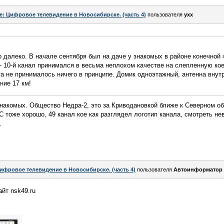
e: Цифровое телевидение в Новосибирске. (часть 4)
пользователя
yxx
о далеко. В начале сентября был на даче у знакомых в районе конечной 4
- 10-й канал принимался в весьма неплохом качестве на слепленную кое
а не принималось ничего в принципе. Домик одноэтажный, антенна внутр
ние 17 км!
знакомых. Общество Недра-2, это за Криводановкой ближе к Северном об
С тоже хорошо, 49 канал кое как разглядел логотип канала, смотреть н
.
ифровое телевидение в Новосибирске. (часть 4)
пользователя
Автоинформатор
йт nsk49.ru