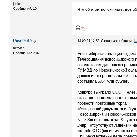
junior
Сообщений: 19
Что об этом вспоминать, все о
Pavel2019
13.09.21 12:52
Ответ на сообщение
Ц
activist
Сообщений: 284
Новосибирская полиция отдала 
Телекомпания новосибирского 
нашла канал для показа ролико
ГУ МВД по Новосибирской обла
движения «в региональном сег
составила 5,04 млн рублей.
Конкурс выиграло ООО «Телеви
оказался не согласен с итогам
провести повторные торги.
«Аукционной документацией ус
Новосибирска и Новосибирской
<…> Заявителем жалобы устано
„Мир““ отсутствуют лицензии н
жалобе ОТС (копия имеется в р
При рассмотрении дела предст