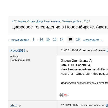
НГС.Форум
/
Отдых Досуг Развлечения
/
Телевизор (Все о TV)
/
Цифровое телевидение в Новосибирске. (часть
1
..
14
15
16
17
18
19
←
предыдущая
следующая
→
Pavel2019
11.08.21 20:37
Ответ на сообщение
Ц
activist
Сообщений: 284
Значит 2твк 1каналА,
3твк НТК+Россия24,
4твк РекламноеАгенство4+Рег
частоты полностью и без возв
Исправлено пользователем Pavel2019 
alxttt
12.08.21 08:02
Ответ на сообщение
Ц