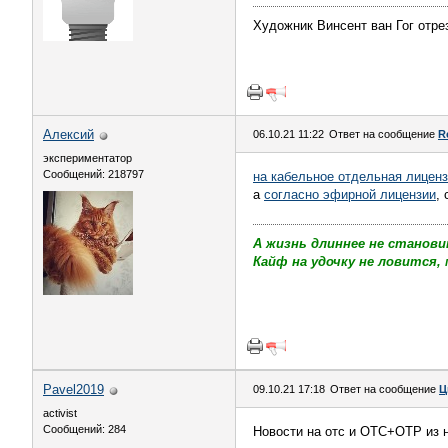
Художник Винсент ван Гог отрез
Алексий
06.10.21 11:22
Ответ на сообщение
R
экспериментатор
Сообщений: 218797
на кабельное отдельная лицен
а
согласно эфирной лицензии
,
А жизнь длиннее не станови
Кайф на удочку не ловится, 
Pavel2019
09.10.21 17:18
Ответ на сообщение
Ц
activist
Сообщений: 284
Новости на отс и ОТС+ОТР из н