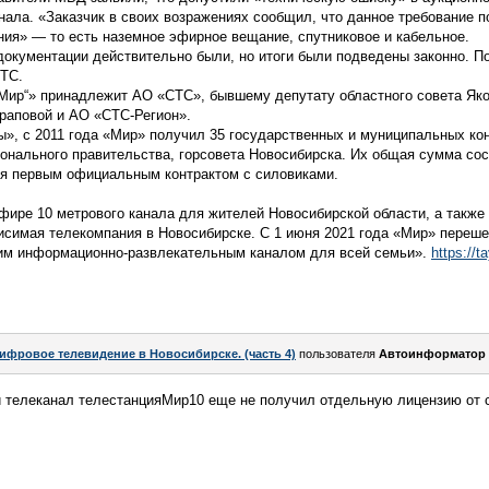
нала. «Заказчик в своих возражениях сообщил, что данное требование 
ия» — то есть наземное эфирное вещание, спутниковое и кабельное.
документации действительно были, но итоги были подведены законно. 
ОТС.
Мир“» принадлежит АО «СТС», бывшему депутату областного совета Яко
ураповой и АО «СТС-Регион».
», с 2011 года «Мир» получил 35 государственных и муниципальных ко
ионального правительства, горсовета Новосибирска. Их общая сумма сос
я первым официальным контрактом с силовиками.
ире 10 метрового канала для жителей Новосибирской области, а также 
исимая телекомпания в Новосибирске. С 1 июня 2021 года «Мир» переше
ким информационно-развлекательным каналом для всей семьи».
https://t
ифровое телевидение в Новосибирске. (часть 4)
пользователя
Автоинформатор
 телеканал телестанцияМир10 еще не получил отдельную лицензию от 