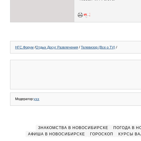
НГС.Форум
/
Отдых Досуг Развлечения
/
Телевизор (Все о TV)
/
Модератор:
yxx
ЗНАКОМСТВА В НОВОСИБИРСКЕ
ПОГОДА В 
АФИША В НОВОСИБИРСКЕ
ГОРОСКОП
КУРСЫ ВА