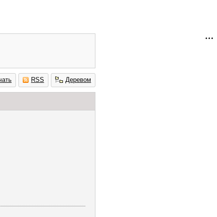
чать
RSS
Деревом