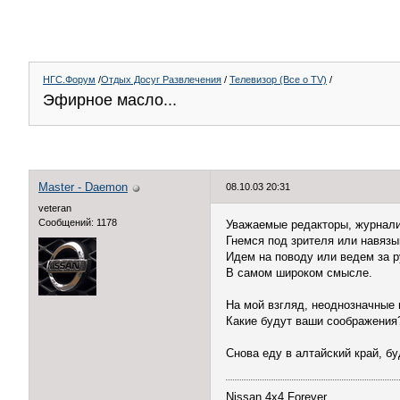
НГС.Форум
/
Отдых Досуг Развлечения
/
Телевизор (Все о TV)
/
Эфирное масло...
Master - Daemon
08.10.03 20:31
veteran
Сообщений: 1178
Уважаемые редакторы, журнали
Гнемся под зрителя или навязы
Идем на поводу или ведем за р
В самом широком смысле.
На мой взгляд, неоднозначные
Какие будут ваши соображения
Снова еду в алтайский край, бу
Nissan 4x4 Forever