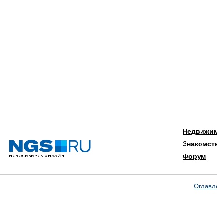
Недвижи
Знакомст
Форум
Оглавл