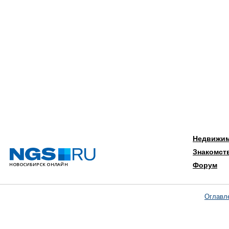
Недвижи
Знакомст
Форум
Оглавл