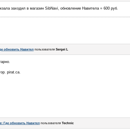
кзала заходил в магазин SibNavi, обновление Навитела = 600 руб.
де обновить Навител
пользователя
Sergei L
тарно.
р. pirat.ca.
e: Где обновить Навител
пользователя
Technic