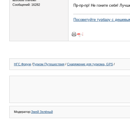
absolute traveller
Сообщений: 16282
Пр-пр-пр! Не гоните себя! Лучш
Посоветуйте турбазу с дешевы
НГС.Форум
/
Туризм Путешествия
/
Снаряжение для туризма, GPS
/
Модератор:
Змей Зелёный