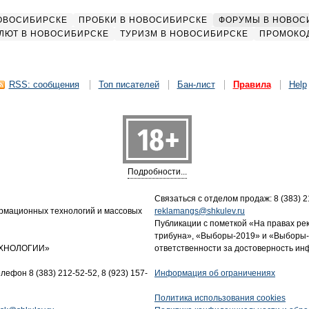
НОВОСИБИРСКЕ
ПРОБКИ В НОВОСИБИРСКЕ
ФОРУМЫ В НОВОС
ЛЮТ В НОВОСИБИРСКЕ
ТУРИЗМ В НОВОСИБИРСКЕ
ПРОМОКО
RSS: сообщения
Топ писателей
Бан-лист
Правила
Help
Подробности...
Связаться с отделом продаж: 8 (383) 21
ормационных технологий и массовых
reklamangs@shkulev.ru
Публикации с пометкой «На правах ре
трибуна», «Выборы-2019» и «Выборы-
ТЕХНОЛОГИИ»
ответственности за достоверность и
лефон 8 (383) 212-52-52, 8 (923) 157-
Информация об ограничениях
Политика использования cookies