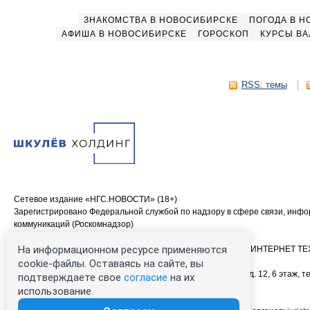
ЗНАКОМСТВА В НОВОСИБИРСКЕ
ПОГОДА В 
АФИША В НОВОСИБИРСКЕ
ГОРОСКОП
КУРСЫ ВА
RSS: темы
Сетевое издание «НГС.НОВОСТИ» (18+)
Зарегистрировано Федеральной службой по надзору в сфере связи, инф
коммуникаций (Роскомнадзор)
Свидетельство о регистрации СМИ ЭЛ № ФС 77—84683
На информационном ресурсе применяются
Учредитель: Общество с ограниченной ответственностью «ИНТЕРНЕТ 
Главный редактор: Громкова Елена Александровна
cookie-файлы. Оставаясь на сайте, вы
Адрес редакции: 630099, Россия, Новосибирск, ул. Ленина, д. 12, 6 этаж, те
подтверждаете свое
согласие
на их
00-00 (круглосуточно)
использование.
Электронный адрес редакции:
ngs@shkulev.ru