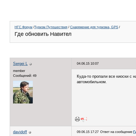
НГС.Форум
/
Туризм Путешествия
/
Снаряжение для туризма, GPS
/
Где обновить Навител
Sergei L
04.06.15 10:07
member
Сообщений: 49
Куда-то пропали все киоски с 
автомобильном.
davidoff
09.06.15 17:27
Ответ на сообщение
Г