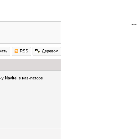
чать
RSS
Деревом
у Navitel в навигаторе