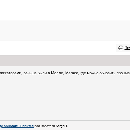
Пе
навигаторами, раньше были в Молле, Мегасе, где можно обновить прошивк
де обновить Навител
пользователя
Sergei L