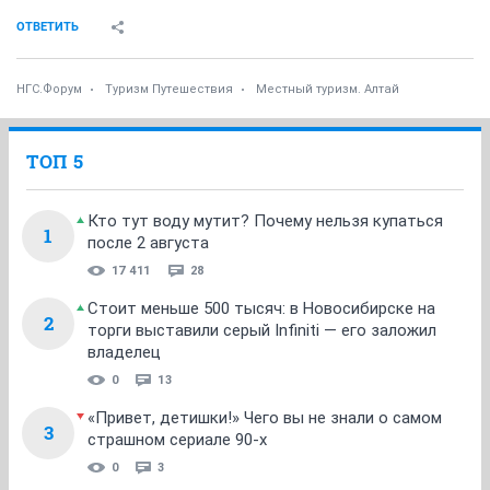
ОТВЕТИТЬ
НГС.Форум
Туризм Путешествия
Местный туризм. Алтай
ТОП 5
Кто тут воду мутит? Почему нельзя купаться
1
после 2 августа
17 411
28
Стоит меньше 500 тысяч: в Новосибирске на
2
торги выставили серый Infiniti — его заложил
владелец
0
13
«Привет, детишки!» Чего вы не знали о самом
3
страшном сериале 90-х
0
3