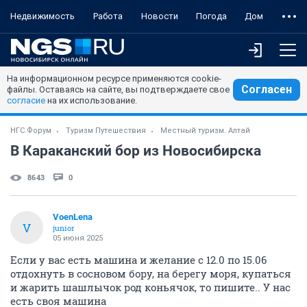
Недвижимость
Работа
Новости
Погода
Дом
На информационном ресурсе применяются cookie-
Согласен
файлы. Оставаясь на сайте, вы подтверждаете свое
согласие
на их использование.
НГС.Форум
Туризм Путешествия
Местный туризм. Алтай
В Караканский бор из Новосибирска
8643
0
VoenLena
V
junior
05 июня 2025
Если у вас есть машина и желание с 12.0 по 15.06
отдохнуть в сосновом бору, на берегу моря, купаться
и жарить шашлычок род коньячок, то пишите.. У нас
есть своя машина