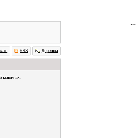
чать
RSS
Деревом
 5 машинах.