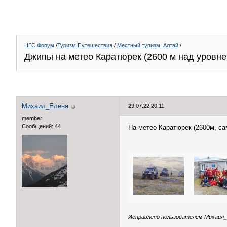
НГС.Форум
/
Туризм Путешествия
/
Местный туризм. Алтай
/
Джипы на метео Каратюрек (2600 м над уровне
Михаил_Елена
29.07.22 20:11
member
Сообщений: 44
На метео Каратюрек (2600м, са
Исправлено пользователем Михаил_Ел