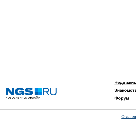
Недвижи
Знакомст
Форум
Оглавл