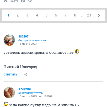
118575
1000
1
2
3
4
5
6
7
8
...
21
180207
бес нравственности
16 марта 2023
усталось ассоциировать стопицот лет
Нижний Новгород
ОТВЕТИТЬ
Алексий
экспериментатор
16 марта 2023
180207
и на какую букву надо, на Й или на Д?