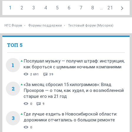
1
2
3
4
5
6
7
8
...
21
НГС.Форум
Форумы поддержки
Тестовый форум (Мусорка)
ТОП 5
Послушал музыку — получил штраф: инструкция,
1
как бороться с шумными ночными компаниями
2 691
39
«За месяц сбросил 15 килограммов»: Влад
2
Прохоров — о том, как худел, и о возлюбленной
старше его на 21 год
0
9
Где лучше ездить в Новосибирской области:
3
дорожники отчитались о большом ремонте
0