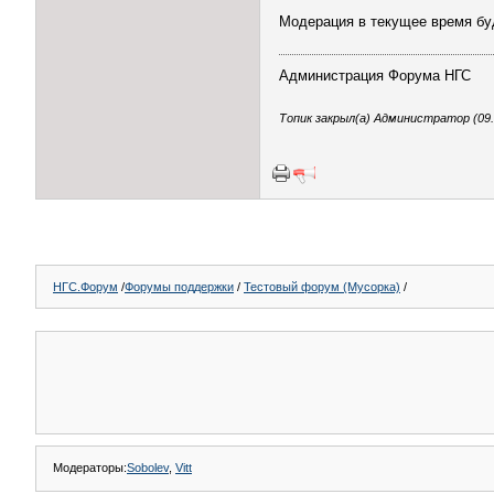
Модерация в текущее время буд
Администрация Форума НГС
Топик закрыл(а) Администратор (09.0
НГС.Форум
/
Форумы поддержки
/
Тестовый форум (Мусорка)
/
Модераторы:
Sоbоlev
,
Vitt