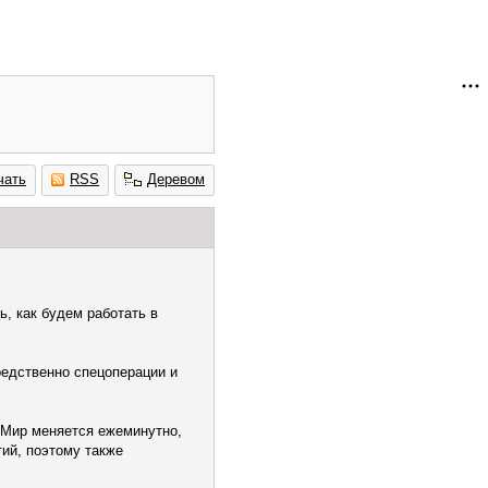
чать
RSS
Деревом
ь, как будем работать в
редственно спецоперации и
 Мир меняется ежеминутно,
ий, поэтому также