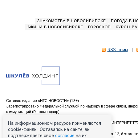
ЗНАКОМСТВА В НОВОСИБИРСКЕ
ПОГОДА В 
АФИША В НОВОСИБИРСКЕ
ГОРОСКОП
КУРСЫ ВА
RSS: темы
Сетевое издание «НГС.НОВОСТИ» (18+)
Зарегистрировано Федеральной службой по надзору в сфере связи, инф
коммуникаций (Роскомнадзор)
Свидетельство о регистрации СМИ ЭЛ № ФС 77—84683
На информационном ресурсе применяются
Учредитель: Общество с ограниченной ответственностью «ИНТЕРНЕТ 
Главный редактор: Громкова Елена Александровна
cookie-файлы. Оставаясь на сайте, вы
Адрес редакции: 630099, Россия, Новосибирск, ул. Ленина, д. 12, 6 этаж, те
подтверждаете свое
согласие
на их