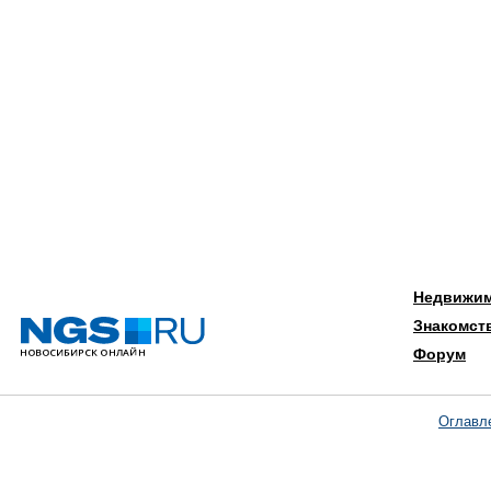
Недвижи
Знакомст
Форум
Оглавл