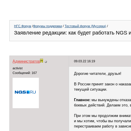
НГС.Форум
/
Форумы поддержки
/
Тестовый форум (Мусорка)
/
Заявление редакции: как будет работать NGS 
Администратор
09.03.22 16:19
activist
Сообщений: 167
Дорогие читатели, друзья!
В России принят закон о наказ
текущей ситуации.⁣⁣
Главное:
мы вынуждены отказат
боевых действий. Делаем это, 
При этом мы продолжим внимат
и мы хотим, чтобы вы получал
перестраиваем работу в зависи