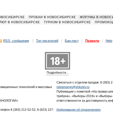
НОВОСИБИРСКЕ
ПРОБКИ В НОВОСИБИРСКЕ
ФОРУМЫ В НОВОС
ЛЮТ В НОВОСИБИРСКЕ
ТУРИЗМ В НОВОСИБИРСКЕ
ПРОМОКО
RSS: сообщения
Топ писателей
Бан-лист
Правила
Help
Подробности...
Связаться с отделом продаж: 8 (383) 21
ормационных технологий и массовых
reklamangs@shkulev.ru
Публикации с пометкой «На правах ре
трибуна», «Выборы-2019» и «Выборы-
ТЕХНОЛОГИИ»
ответственности за достоверность и
лефон 8 (383) 212-52-52, 8 (923) 157-
Информация об ограничениях