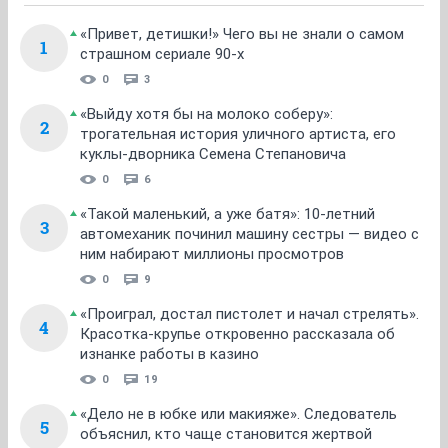
«Привет, детишки!» Чего вы не знали о самом
1
страшном сериале 90-х
0
3
«Выйду хотя бы на молоко соберу»:
2
трогательная история уличного артиста, его
куклы-дворника Семена Степановича
0
6
«Такой маленький, а уже батя»: 10-летний
3
автомеханик починил машину сестры — видео с
ним набирают миллионы просмотров
0
9
«Проиграл, достал пистолет и начал стрелять».
4
Красотка-крупье откровенно рассказала об
изнанке работы в казино
0
19
«Дело не в юбке или макияже». Следователь
5
объяснил, кто чаще становится жертвой