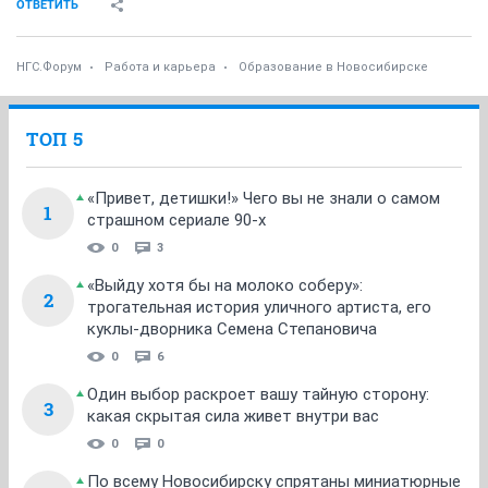
ОТВЕТИТЬ
НГС.Форум
Работа и карьера
Образование в Новосибирске
ТОП 5
«Привет, детишки!» Чего вы не знали о самом
1
страшном сериале 90-х
0
3
«Выйду хотя бы на молоко соберу»:
2
трогательная история уличного артиста, его
куклы-дворника Семена Степановича
0
6
Один выбор раскроет вашу тайную сторону:
3
какая скрытая сила живет внутри вас
0
0
По всему Новосибирску спрятаны миниатюрные