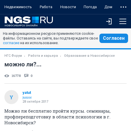
Недвижимость
Работа
Новости
Погода
Дом
На информационном ресурсе применяются cookie-
Согласен
файлы. Оставаясь на сайте, вы подтверждаете свое
согласие
на их использование.
НГС.Форум
Работа и карьера
Образование в Новосибирске
можно ли?...
16778
0
yatut
Y
junior
28 октября 2017
Можно ли бесплатно пройти курсы. семинары,
профпереподготовку в области психологии в г.
Новосибирск?