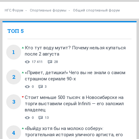
НГС.Форум
Спортивные форумы
Общий спортивный форум
ТОП 5
Кто тут воду мутит? Почему нельзя купаться
1
после 2 августа
17 411
28
«Привет, детишки!» Чего вы не знали о самом
2
страшном сериале 90-х
0
3
Стоит меньше 500 тысяч: в Новосибирске на
3
торги выставили серый Infiniti — его заложил
владелец
0
13
«Выйду хотя бы на молоко соберу»:
4
трогательная история уличного артиста, его