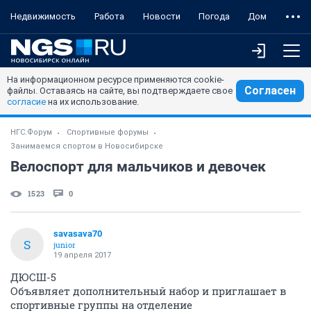
Недвижимость
Работа
Новости
Погода
Дом
На информационном ресурсе применяются cookie-
Согласен
файлы. Оставаясь на сайте, вы подтверждаете свое
согласие
на их использование.
НГС.Форум
Спортивные форумы
Занимаемся спортом в Новосибирске
Велоспорт для мальчиков и девочек
1523
0
savasava70
S
junior
19 апреля 2017
ДЮСШ-5
Объявляет дополнительный набор и приглашает в
спортивные группы на отделение