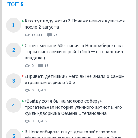
ТОП 5
Кто тут воду мутит? Почему нельзя купаться
1
после 2 августа
17 411
28
Стоит меньше 500 тысяч: в Новосибирске на
2
торги выставили серый Infiniti — его заложил
владелец
0
13
«Привет, детишки!» Чего вы не знали о самом
3
страшном сериале 90-х
0
3
«Выйду хотя бы на молоко соберу»:
4
трогательная история уличного артиста, его
куклы-дворника Семена Степановича
0
6
В Новосибирске ищут дом голубоглазому
5