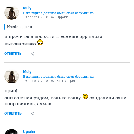
Muly
В женщине должна быть своя безyминка
19 апреля 2018
Upjohn
И тебе радости
я прочитала шалости.....всё еще ррр плохо
выгова
л
иваю
ОТВЕТИТЬ
Muly
В женщине должна быть своя безyминка
19 апреля 2018
Каплянция
прив)
они со мной рядом, только толку
сандалики одни
понравились, думаю...
ОТВЕТИТЬ
Upjohn