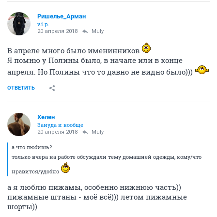
Ришелье_Арман
v.i.p.
20 апреля 2018
Muly
В апреле много было именинников
Я помню у Полины было, в начале или в конце
апреля. Но Полины что то давно не видно было)))
ОТВЕТИТЬ
Хелен
Зануда и вообще
20 апреля 2018
Muly
а что любишь?
только вчера на работе обсуждали тему домашней одежды, кому/что
нравится/удобно
а я люблю пижамы, особенно нижнюю часть))
пижамные штаны - моё всё))) летом пижамные
шорты))