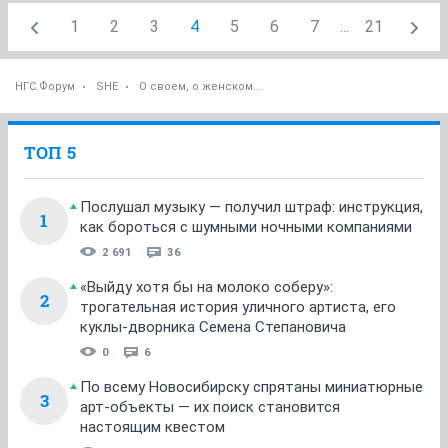
1
2
3
4
5
6
7
...
21
НГС.Форум
SHE
О своем, о женском...
ТОП 5
Послушал музыку — получил штраф: инструкция,
1
как бороться с шумными ночными компаниями
2 691
36
«Выйду хотя бы на молоко соберу»:
2
трогательная история уличного артиста, его
куклы-дворника Семена Степановича
0
6
По всему Новосибирску спрятаны миниатюрные
3
арт-объекты — их поиск становится
настоящим квестом