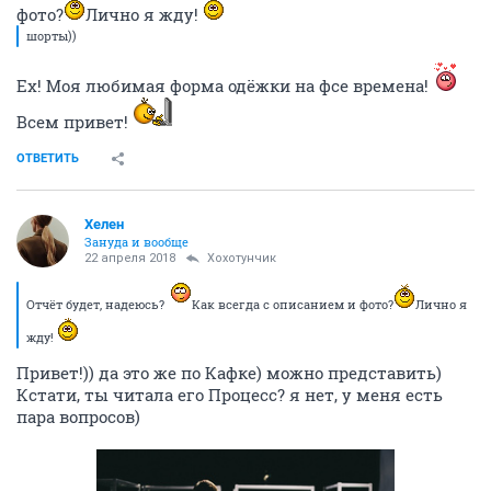
фото?
Лично я жду!
шорты))
Ех! Моя любимая форма одёжки на фсе времена!
Всем привет!
ОТВЕТИТЬ
Хелен
Зануда и вообще
22 апреля 2018
Хохотунчик
Отчёт будет, надеюсь?
Как всегда с описанием и фото?
Лично я
жду!
Привет!)) да это же по Кафке) можно представить)
Кстати, ты читала его Процесс? я нет, у меня есть
пара вопросов)