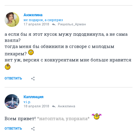
Aнжелина
не подарок, а сюрприз
17 апреля 2018
Ришелье_Арман
а если бы я этот кусок мужу пододвинула, а не сама
взяла?
тогда меня бы обвинили в сговоре с молодым
пекарем?
нет уж, версия с конкурентами мне больше нравится
ОТВЕТИТЬ
Каплянция
v.i.p.
18 апреля 2018
Aнжелина
Всем привет!
*натоптала, упорхала*
ОТВЕТИТЬ