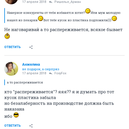
17 апреля 2018
Ришелье_Арман
Наверное конкуренты от тебя избавятся хотят?
Или муж молодую
нашел из пекарни
Вот тебе кусок из пластика подложили)))
Не наговаривай а то распереживается, всякое бывает
ОТВЕТИТЬ
Aнжелина
не подарок, а сюрприз
17 апреля 2018
FoxyFox
а то распереживается
кто "распереживается"? яяя?? я и думать про тот
кусок пластика забыла
но безалаберность на производстве должна быть
наказана
ибо
ОТВЕТИТЬ