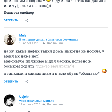
домашними ходила?!
Я думала ты так сандалики
или туфельки назвала)))
Показать спойлер
ОТВЕТИТЬ
Muly
В женщине должна быть своя безyминка
19 апреля 2018
Каплянция
да ну, какие нафик тапки дома, никогда не носила, у
меня их даже нет)
максимум пляжные и для басика, полезно ж
босиком ходить
*где-то вычитала*))
а тапками и сандаликами я всю обувь *обзываю*
ОТВЕТИТЬ
Upjohn
универсальный маньяк
19 апреля 2018
Каплянция