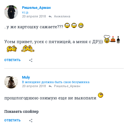
Ришелье_Арман
v.i.p.
20 апреля 2018
Aнжелина
..у же картошку сажаете???
Усем привет, усех с пятницей, а меня с ДР)))
ОТВЕТИТЬ
Muly
В женщине должна быть своя безyминка
20 апреля 2018
Ришелье_Арман
прошлогоднюю озимую еще не выкопали
Показать спойлер
ОТВЕТИТЬ