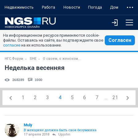
Недвижимость
Работа
Новости
Погода
Дом
На информационном ресурсе применяются cookie-
Согласен
файлы. Оставаясь на сайте, вы подтверждаете свое
согласие
на их использование.
НГС.Форум
SHE
О своем, о женском...
Неделька весенняя
268289
1000
1
2
3
4
5
6
7
...
21
Muly
В женщине должна быть своя безyминка
17 апреля 2018
Upjohn