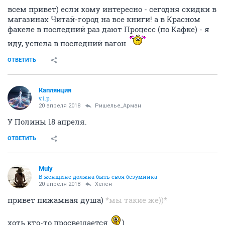
всем привет) если кому интересно - сегодня скидки в
магазинах Читай-город на все книги! а в Красном
факеле в последний раз дают Процесс (по Кафке) - я
иду, успела в последний вагон
ОТВЕТИТЬ
Каплянция
v.i.p.
20 апреля 2018
Ришелье_Арман
У Полины 18 апреля.
ОТВЕТИТЬ
Muly
В женщине должна быть своя безyминка
20 апреля 2018
Хелен
привет пижамная душа)
*мы такие же))*
хоть кто-то просвещается
)