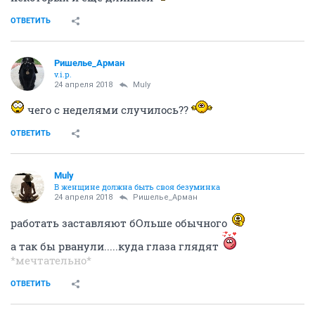
ОТВЕТИТЬ
Ришелье_Арман
v.i.p.
24 апреля 2018
Muly
чего с неделями случилось??
ОТВЕТИТЬ
Muly
В женщине должна быть своя безyминка
24 апреля 2018
Ришелье_Арман
работать заставляют бОльше обычного
а так бы рванули.....куда глаза глядят
*мечтательно*
ОТВЕТИТЬ