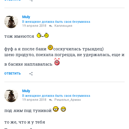
Muly
В женщине должна быть своя безyминка
19 апреля 2018
Каплянция
тож имеются
фуф а я после бани
соскучилась трындец)
шею продуло, поехала погрецца, не удержалась, еще и
в басике наплавалась
ОТВЕТИТЬ
Muly
В женщине должна быть своя безyминка
19 апреля 2018
Ришелье_Арман
под
ним
под туникой
то же, что и у тебя