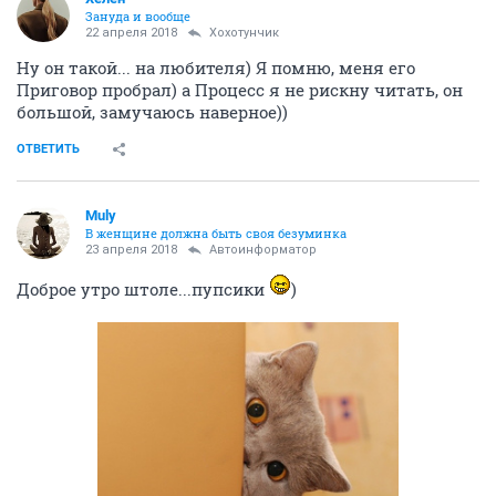
Зануда и вообще
22 апреля 2018
Хохотунчик
Ну он такой... на любителя) Я помню, меня его
Приговор пробрал) а Процесс я не рискну читать, он
большой, замучаюсь наверное))
ОТВЕТИТЬ
Muly
В женщине должна быть своя безyминка
23 апреля 2018
Автоинформатор
Доброе утро штоле...пупсики
)