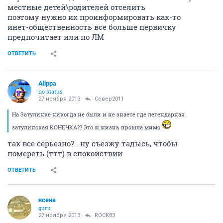
местные детей\родителей отселить
поэтому нужно их проинформировать как-то
инет-общественность все больше первичку
предпочитает или по ЛМ
ОТВЕТИТЬ
Alippa
no status
27 ноября 2013
Север2011
На Затулинке никогда не были и не знаете где легендарная
затулинская КОНЕЧКА?? Это ж жизнь прошла мимо
так все серьезно?...ну съезжу тадысь, чтобы
помереть (ттт) в спокойствии
ОТВЕТИТЬ
ясена
guru
27 ноября 2013
ROCK83