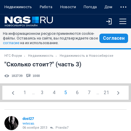
Недвижимость
Работа
Новости
Погода
Дом
На информационном ресурсе применяются cookie-
Согласен
файлы. Оставаясь на сайте, вы подтверждаете свое
согласие
на их использование.
НГС.Форум
Недвижимость
Недвижимость в Новосибирске
"Сколько стоит?" (часть 3)
182739
1000
1
...
3
4
5
6
7
...
21
dost27
veteran
06 ноября 2013
Pravda7