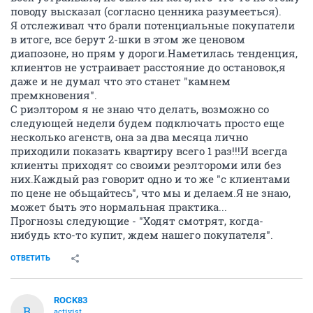
поводу высказал (согласно ценника разумееться).
Я отслеживал что брали потенциальные покупатели
в итоге, все берут 2-шки в этом же ценовом
диапозоне, но прям у дороги.Наметилась тенденция,
клиентов не устраивает расстояние до остановок,я
даже и не думал что это станет "камнем
премкновения".
С риэлтором я не знаю что делать, возможно со
следующей недели будем подключать просто еще
несколько агенств, она за два месяца лично
приходили показать квартиру всего 1 раз!!!И всегда
клиенты приходят со своими реэлтороми или без
них.Каждый раз говорит одно и то же "с клиентами
по цене не обьщайтесь", что мы и делаем.Я не знаю,
может быть это нормальная практика...
Прогнозы следующие - "Ходят смотрят, когда-
нибудь кто-то купит, ждем нашего покупателя".
ОТВЕТИТЬ
ROCK83
R
activist