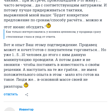
чаяния... при встрече, произошедшей 5-10 минут...
часто вечером... да с соответствующим антуражем. И
потому лучше придерживаться тактики,
выраженной мной выше: "Будет конкретное
предложение по срокам/способу расчёта... можно и
этот нюанс обсудить."
Как только интересовались у хозяина ценником, у продавца сразу
стеклянные глаза и уход от ответа.
Вот и опыт Ваш этому подтверждение. Продавец
может и хочет/готов с покупателем торговаться... Но
уже 1...5...10 человек до этого с ним данную
манипуляцию проводили. А потом даже и не
звонили - чтобы поставить в известность о своём
решении. А наступать на те же грабли... не имея
положительного опыта в этом - мало кто готов на
такое. Люди же... в-основной массе своей не
риэлторы.
ОТВЕТИТЬ
Инвентор