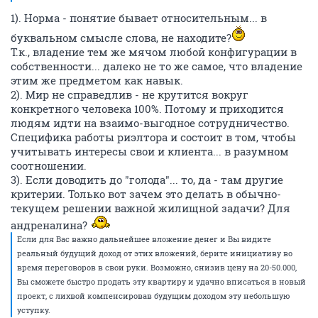
1). Норма - понятие бывает относительным... в
буквальном смысле слова, не находите?
Т.к., владение тем же мячом любой конфигурации в
собственности... далеко не то же самое, что владение
этим же предметом как навык.
2). Мир не справедлив - не крутится вокруг
конкретного человека 100%. Потому и приходится
людям идти на взаимо-выгодное сотрудничество.
Специфика работы риэлтора и состоит в том, чтобы
учитывать интересы свои и клиента... в разумном
соотношении.
3). Если доводить до "голода"... то, да - там другие
критерии. Только вот зачем это делать в обычно-
текущем решении важной жилищной задачи? Для
андреналина?
Если для Вас важно дальнейшее вложение денег и Вы видите
реальный будущий доход от этих вложений, берите инициативу во
время переговоров в свои руки. Возможно, снизив цену на 20-50.000,
Вы сможете быстро продать эту квартиру и удачно вписаться в новый
проект, с лихвой компенсировав будущим доходом эту небольшую
уступку.