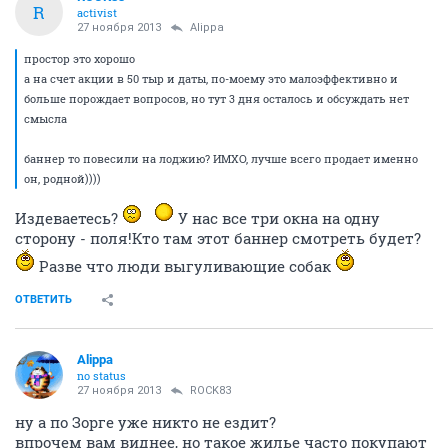
R
activist
27 ноября 2013
Alippa
простор это хорошо
а на счет акции в 50 тыр и даты, по-моему это малоэффективно и
больше порождает вопросов, но тут 3 дня осталось и обсуждать нет
смысла
баннер то повесили на лоджию? ИМХО, лучше всего продает именно
он, родной))))
Издеваетесь?
У нас все три окна на одну
сторону - поля!Кто там этот баннер смотреть будет?
Разве что люди выгуливающие собак
ОТВЕТИТЬ
Alippa
no status
27 ноября 2013
ROCK83
ну а по Зорге уже никто не ездит?
впрочем вам виднее, но такое жилье часто покупают