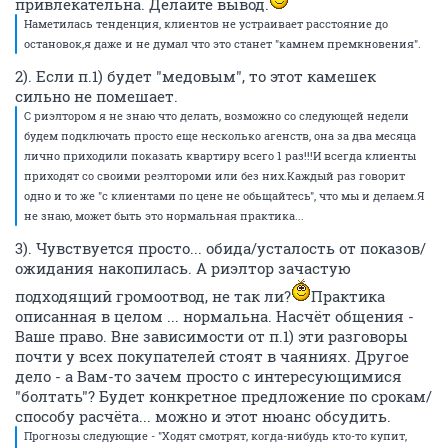
привлекательна. Делайте вывод.
Наметилась тенденция, клиентов не устраивает расстояние до
остановок,я даже и не думал что это станет "камнем премкновения".
2). Если п.1) будет "медовым", то этот камешек
сильно не помешает.
С риэлтором я не знаю что делать, возможно со следующей недели
будем подключать просто еще несколько агенств, она за два месяца
лично приходили показать квартиру всего 1 раз!!!И всегда клиенты
приходят со своими реэлтороми или без них.Каждый раз говорит
одно и то же "с клиентами по цене не обьщайтесь", что мы и делаем.Я
не знаю, может быть это нормальная практика...
3). Чувствуется просто... обида/усталость от показов/
ожидания накопилась. А риэлтор зачастую
подходящий громоотвод, не так ли?
Практика
описанная в целом ... нормальна. Насчёт общения -
Ваше право. Вне зависимости от п.1) эти разговоры
почти у всех покупателей стоят в чаяниях. Другое
дело - а Вам-то зачем просто с интересующимися
"болтать"? Будет конкретное предложение по срокам/
способу расчёта... можно и этот нюанс обсудить.
Прогнозы следующие - "Ходят смотрят, когда-нибудь кто-то купит,