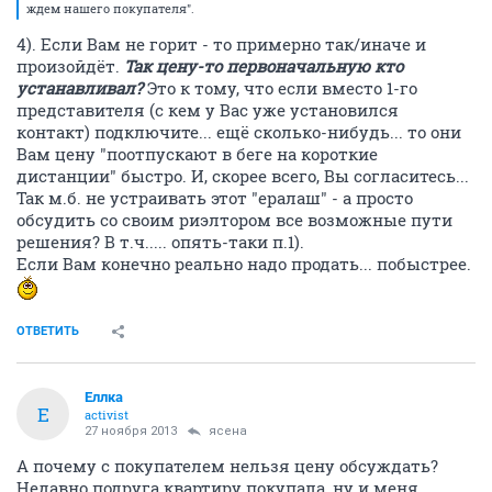
ждем нашего покупателя".
4). Если Вам не горит - то примерно так/иначе и
произойдёт.
Так цену-то первоначальную кто
устанавливал?
Это к тому, что если вместо 1-го
представителя (с кем у Вас уже установился
контакт) подключите... ещё сколько-нибудь... то они
Вам цену "поотпускают в беге на короткие
дистанции" быстро. И, скорее всего, Вы согласитесь...
Так м.б. не устраивать этот "ералаш" - а просто
обсудить со своим риэлтором все возможные пути
решения? В т.ч..... опять-таки п.1).
Если Вам конечно реально надо продать... побыстрее.
ОТВЕТИТЬ
Еллка
Е
activist
27 ноября 2013
ясена
А почему с покупателем нельзя цену обсуждать?
Недавно подруга квартиру покупала, ну и меня