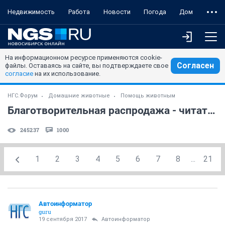
Недвижимость
Работа
Новости
Погода
Дом
На информационном ресурсе применяются cookie-
Согласен
файлы. Оставаясь на сайте, вы подтверждаете свое
согласие
на их использование.
НГС.Форум
Домашние животные
Помощь животным
Благотворительная распродажа - читать первый пост! (часть 9)
245237
1000
1
2
3
4
5
6
7
8
...
21
Автоинформатор
guru
19 сентября 2017
Автоинформатор