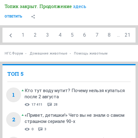
Топик закрыт. Продолжение
здесь
ОТВЕТИТЬ
1
2
3
4
5
6
7
8
...
21
НГС.Форум
Домашние животные
Помощь животным
ТОП 5
Кто тут воду мутит? Почему нельзя купаться
1
после 2 августа
17 411
28
«Привет, детишки!» Чего вы не знали о самом
2
страшном сериале 90-х
0
3