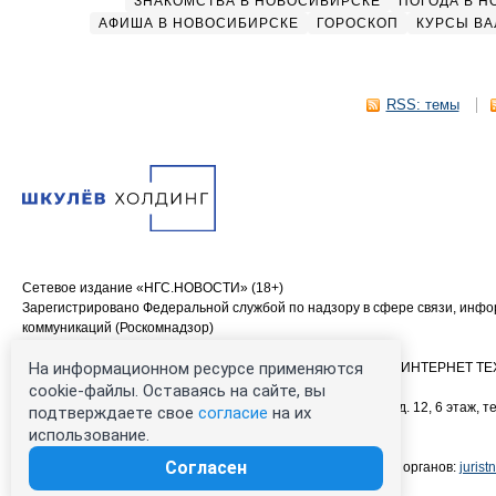
ЗНАКОМСТВА В НОВОСИБИРСКЕ
ПОГОДА В 
АФИША В НОВОСИБИРСКЕ
ГОРОСКОП
КУРСЫ ВА
RSS: темы
Сетевое издание «НГС.НОВОСТИ» (18+)
Зарегистрировано Федеральной службой по надзору в сфере связи, инф
коммуникаций (Роскомнадзор)
Свидетельство о регистрации СМИ ЭЛ № ФС 77—84683
На информационном ресурсе применяются
Учредитель: Общество с ограниченной ответственностью «ИНТЕРНЕТ 
Главный редактор: Громкова Елена Александровна
cookie-файлы. Оставаясь на сайте, вы
Адрес редакции: 630099, Россия, Новосибирск, ул. Ленина, д. 12, 6 этаж, те
подтверждаете свое
согласие
на их
00-00 (круглосуточно)
использование.
Электронный адрес редакции:
ngs@shkulev.ru
Согласен
Контактные данные для Роскомнадзора и государственных органов:
juris
Техподдержка:
help@shkulev.ru
, 8 (800) 200-03-83 (доб.3)