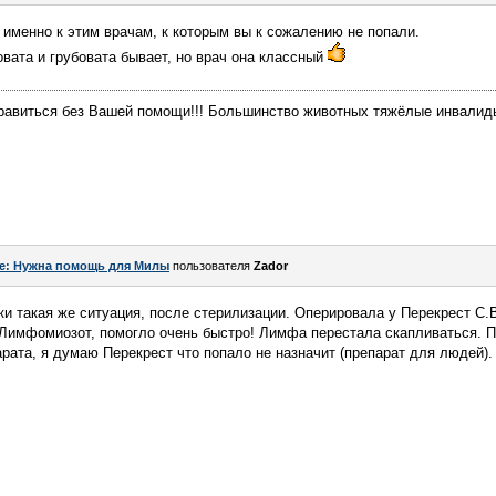
 именно к этим врачам, к которым вы к сожалению не попали.
вата и грубовата бывает, но врач она классный
равиться без Вашей помощи!!! Большинство животных тяжёлые инвалиды
e: Нужна помощь для Милы
пользователя
Zador
ки такая же ситуация, после стерилизации. Оперировала у Перекрест С.В
 Лимфомиозот, помогло очень быстро! Лимфа перестала скапливаться. П
арата, я думаю Перекрест что попало не назначит (препарат для людей).