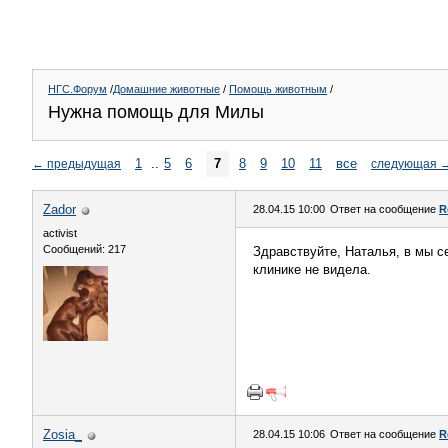
НГС.Форум
/
Домашние животные
/
Помощь животным
/
Нужна помощь для Милы
1
..
5
6
7
8
9
10
11
все
←
предыдущая
следующая
Zador
28.04.15 10:00
Ответ на сообщение
R
activist
Сообщений: 217
Здравствуйте, Наталья, в мы 
клинике не видела.
Zosia_
28.04.15 10:06
Ответ на сообщение
R