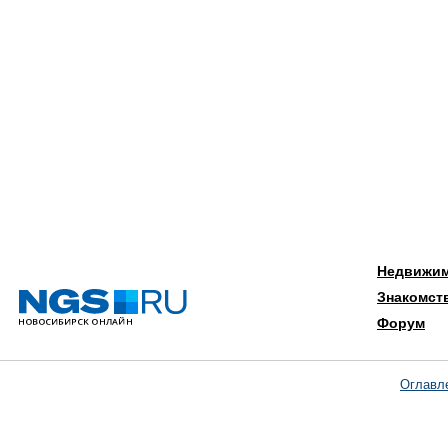
Недвижи
Знакомст
Форум
Оглавл