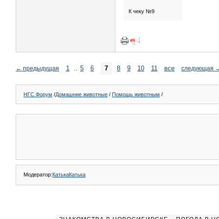
К чеку №9
1
..
5
6
7
8
9
10
11
все
←
предыдущая
следующая
НГС.Форум
/
Домашние животные
/
Помощь животным
/
Модератор:
КатькаКатька