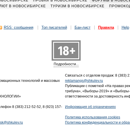
НОВОСИБИРСКЕ
ПРОБКИ В НОВОСИБИРСКЕ
ФОРУМЫ В НОВОС
ЛЮТ В НОВОСИБИРСКЕ
ТУРИЗМ В НОВОСИБИРСКЕ
ПРОМОКО
RSS: сообщения
Топ писателей
Бан-лист
Правила
Help
Подробности...
Связаться с отделом продаж: 8 (383) 21
ормационных технологий и массовых
reklamangs@shkulev.ru
Публикации с пометкой «На правах ре
трибуна», «Выборы-2019» и «Выборы-
ТЕХНОЛОГИИ»
ответственности за достоверность и
лефон 8 (383) 212-52-52, 8 (923) 157-
Информация об ограничениях
Политика использования cookies
tnsk@shkulev.ru
Политика конфиденциальности и обра