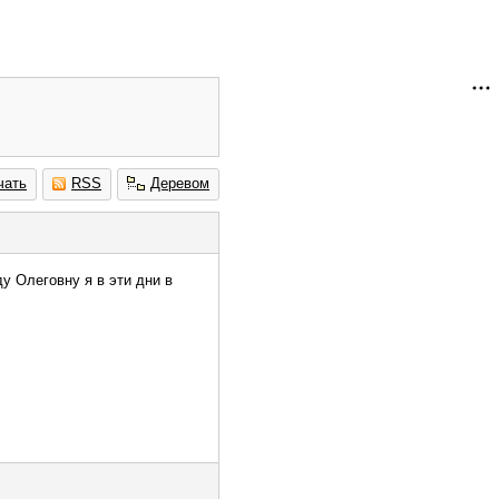
чать
RSS
Деревом
 Олеговну я в эти дни в