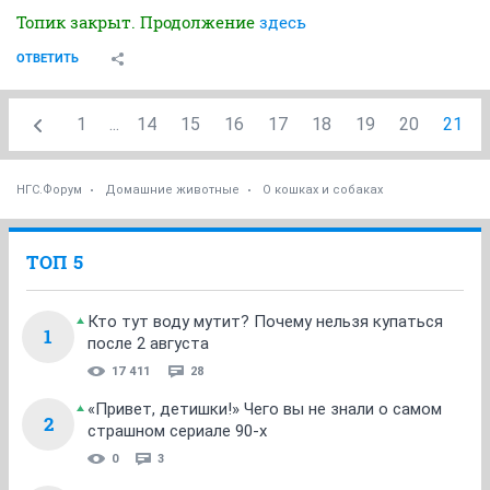
Топик закрыт. Продолжение
здесь
ОТВЕТИТЬ
1
...
14
15
16
17
18
19
20
21
НГС.Форум
Домашние животные
О кошках и собаках
ТОП 5
Кто тут воду мутит? Почему нельзя купаться
1
после 2 августа
17 411
28
«Привет, детишки!» Чего вы не знали о самом
2
страшном сериале 90-х
0
3