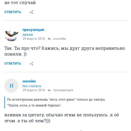
не тот случай
ОТВЕТИТЬ
презумпция
хикки
29 марта 2018
нонэйм
Так. Ты про что? Кажись, мы друг друга неправильно
поняли. ))
ОТВЕТИТЬ
нонэйм
Н
без статуса
29 марта 2018
презумпция
По агентурным данным, "весь этот джаз" только до завтра.
"Терпи, коза, а то мамой будешь".
извини за цитату, обычно этим не пользуюсь. я об
этом. а ты об чем?)))