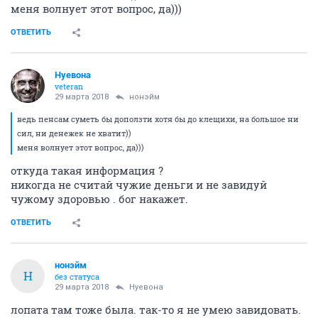
меня волнует этот вопрос, да)))
ОТВЕТИТЬ
Нуевона
veteran
29 марта 2018
нонэйм
ведь пенсам суметь бы доползти хотя бы до клещихи, на большое ни
сил, ни денежек не хватит))
меня волнует этот вопрос, да)))
откуда такая информация ?
никогда не считай чужие деньги и не завидуй
чужому здоровью . бог накажет.
ОТВЕТИТЬ
нонэйм
Н
без статуса
29 марта 2018
Нуевона
лопата там тоже была. так-то я не умею завидовать.