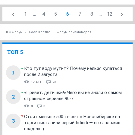
1
...
4
5
6
7
8
...
12
НГС.Форум
Сообщества
Форум пенсионеров
ТОП 5
Кто тут воду мутит? Почему нельзя купаться
1
после 2 августа
17 411
28
«Привет, детишки!» Чего вы не знали о самом
2
страшном сериале 90-х
0
3
Стоит меньше 500 тысяч: в Новосибирске на
3
торги выставили серый Infiniti — его заложил
владелец