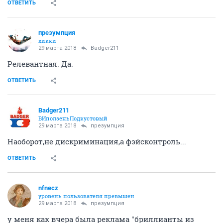
ОТВЕТИТЬ
презумпция
хикки
29 марта 2018
Badger211
Релевантная. Да.
ОТВЕТИТЬ
Badger211
ВИползеньПодкустовый
29 марта 2018
презумпция
Наоборот,не дискриминация,а фэйсконтроль...
ОТВЕТИТЬ
nfnecz
уровень пользователя превышен
29 марта 2018
презумпция
у меня как вчера была реклама "бриллианты из