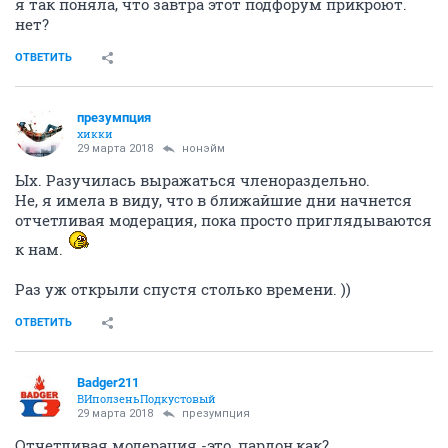
я так поняла, что завтра этот подфорум прикроют.
нет?
ОТВЕТИТЬ
презумпция
хикки
29 марта 2018
нонэйм
Ых. Разучилась выражаться членораздельно.
Не, я имела в виду, что в ближайшие дни начнется
отчетливая модерация, пока просто приглядываются
к нам.
Раз уж открыли спустя столько времени. ))
ОТВЕТИТЬ
Badger211
ВИползеньПодкустовый
29 марта 2018
презумпция
Отчетливая модерация -это ,пардон,как?