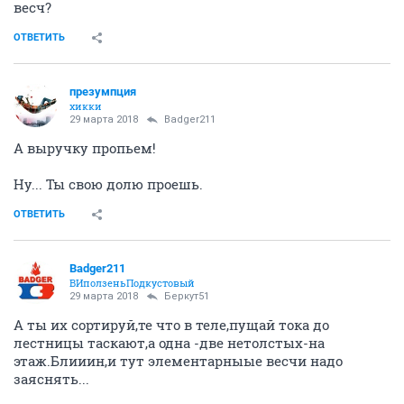
весч?
ОТВЕТИТЬ
презумпция
хикки
29 марта 2018
Badger211
А выручку пропьем!
Ну... Ты свою долю проешь.
ОТВЕТИТЬ
Badger211
ВИползеньПодкустовый
29 марта 2018
Беркут51
А ты их сортируй,те что в теле,пущай тока до
лестницы таскают,а одна -две нетолстых-на
этаж.Блииин,и тут элементарныые весчи надо
заяснять...