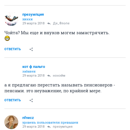
презумпция
хикки
29 марта 2018
Де_Флопе
Чойта? Мы еще и внуков могем замастрячить.
ОТВЕТИТЬ
кот ф пальто
забанен
29 марта 2018
нонэйм
а я предлагаю перестать называть пенсионеров -
пенсами. это неуважение, по крайней мере.
ОТВЕТИТЬ
nfnecz
уровень пользователя превышен
29 марта 2018
презумпция