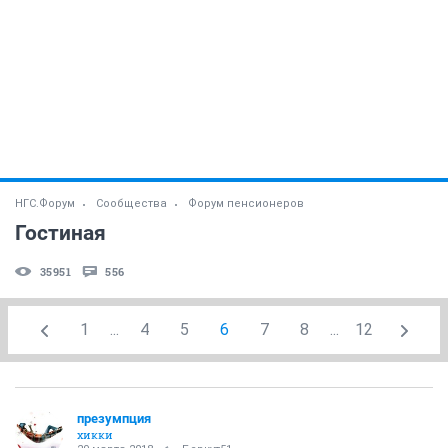
НГС.Форум
Сообщества
Форум пенсионеров
Гостиная
35951
556
1
...
4
5
6
7
8
...
12
презумпция
хикки