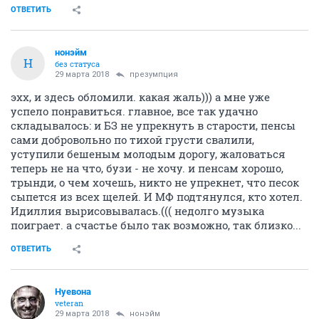
ОТВЕТИТЬ
нонэйм
Н
без статуса
29 марта 2018
презумпция
эхх, и здесь обломили. какая жаль))) а мне уже
успело понравиться. главное, все так удачно
складывалось: и БЗ не упрекнуть в старости, пенсы
сами добровольно по тихой грусти свалили,
уступили бешеным молодым дорогу, жаловаться
теперь не на что, бузи - не хочу. и пенсам хорошо,
трынди, о чем хочешь, никто не упрекнет, что песок
сыпется из всех щелей. И МФ подтянулся, кто хотел.
Идиллия вырисовывалась.((( недолго музыка
поиграет. а счастье было так возможно, так близко...
ОТВЕТИТЬ
Нуевона
veteran
29 марта 2018
нонэйм