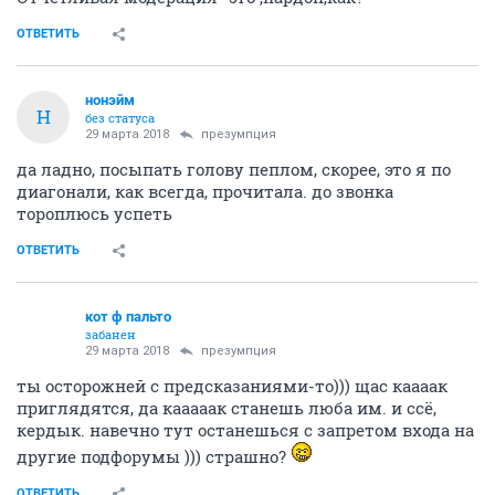
ОТВЕТИТЬ
нонэйм
Н
без статуса
29 марта 2018
презумпция
да ладно, посыпать голову пеплом, скорее, это я по
диагонали, как всегда, прочитала. до звонка
тороплюсь успеть
ОТВЕТИТЬ
кот ф пальто
забанен
29 марта 2018
презумпция
ты осторожней с предсказаниями-то))) щас каааак
приглядятся, да кааааак станешь люба им. и ссё,
кердык. навечно тут останешься с запретом входа на
другие подфорумы ))) страшно?
ОТВЕТИТЬ