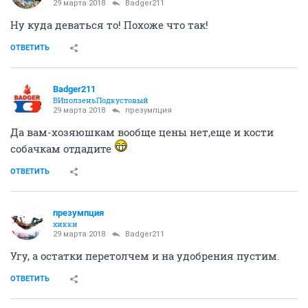
29 марта 2018
Badger211
Ну куда деваться то! Похоже что так!
ОТВЕТИТЬ
Badger211
ВИползеньПодкустовый
29 марта 2018
презумпция
Да вам-хозяюшкам вообще цены нет,еще и кости
собачкам отдадите
ОТВЕТИТЬ
презумпция
хикки
29 марта 2018
Badger211
Угу, а остатки перетолчем и на удобрения пустим.
ОТВЕТИТЬ