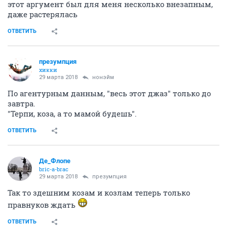
этот аргумент был для меня несколько внезапным,
даже растерялась
ОТВЕТИТЬ
презумпция
хикки
29 марта 2018
нонэйм
По агентурным данным, "весь этот джаз" только до
завтра.
"Терпи, коза, а то мамой будешь".
ОТВЕТИТЬ
Де_Флопе
bric-a-brac
29 марта 2018
презумпция
Так то здешним козам и козлам теперь только
правнуков ждать
ОТВЕТИТЬ