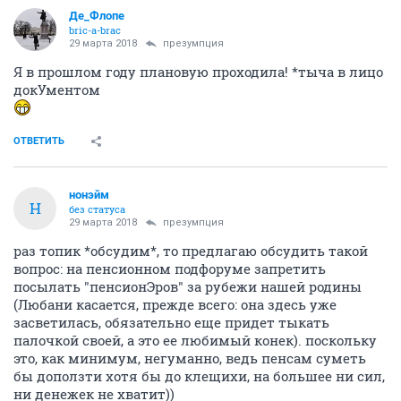
Де_Флопе
bric-a-brac
29 марта 2018
презумпция
Я в прошлом году плановую проходила! *тыча в лицо
докУментом
ОТВЕТИТЬ
нонэйм
Н
без статуса
29 марта 2018
презумпция
раз топик *обсудим*, то предлагаю обсудить такой
вопрос: на пенсионном подфоруме запретить
посылать "пенсионЭров" за рубежи нашей родины
(Любани касается, прежде всего: она здесь уже
засветилась, обязательно еще придет тыкать
палочкой своей, а это ее любимый конек). поскольку
это, как минимум, негуманно, ведь пенсам суметь
бы доползти хотя бы до клещихи, на большее ни сил,
ни денежек не хватит))