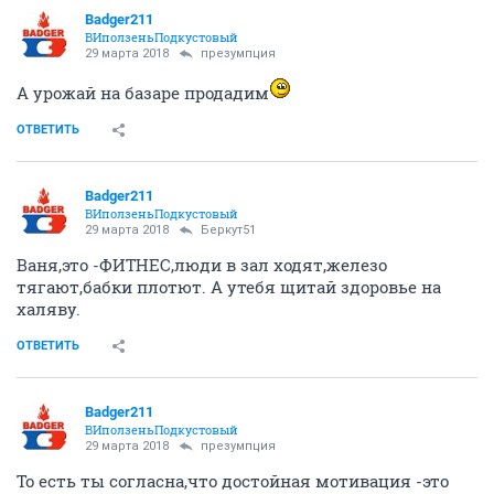
Badger211
ВИползеньПодкустовый
29 марта 2018
презумпция
А урожай на базаре продадим
ОТВЕТИТЬ
Badger211
ВИползеньПодкустовый
29 марта 2018
Беркут51
Ваня,это -ФИТНЕС,люди в зал ходят,железо
тягают,бабки плотют. А утебя щитай здоровье на
халяву.
ОТВЕТИТЬ
Badger211
ВИползеньПодкустовый
29 марта 2018
презумпция
То есть ты согласна,что достойная мотивация -это