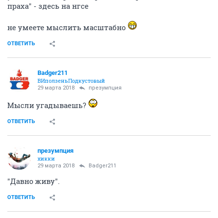
праха" - здесь на нгсе
не умеете мыслить масштабно
ОТВЕТИТЬ
Badger211
ВИползеньПодкустовый
29 марта 2018
презумпция
Мысли угадываешь?
ОТВЕТИТЬ
презумпция
хикки
29 марта 2018
Badger211
"Давно живу".
ОТВЕТИТЬ