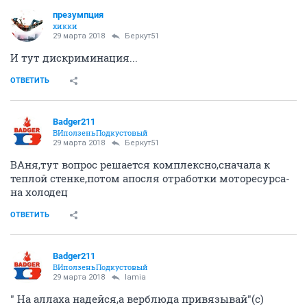
презумпция
хикки
29 марта 2018
Беркут51
И тут дискриминация...
ОТВЕТИТЬ
Badger211
ВИползеньПодкустовый
29 марта 2018
Беркут51
ВАня,тут вопрос решается комплексно,сначала к
теплой стенке,потом апосля отработки моторесурса-
на холодец
ОТВЕТИТЬ
Badger211
ВИползеньПодкустовый
29 марта 2018
lamia
" На аллаха надейся,а верблюда привязывай"(с)