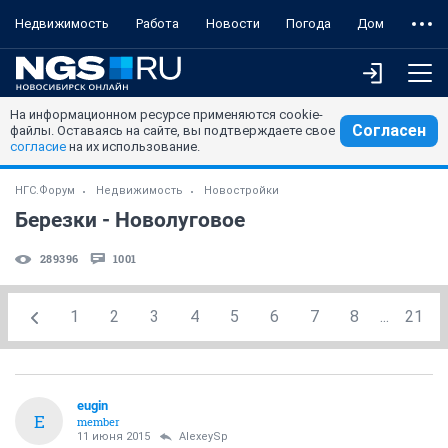
Недвижимость
Работа
Новости
Погода
Дом
На информационном ресурсе применяются cookie-
Согласен
файлы. Оставаясь на сайте, вы подтверждаете свое
согласие
на их использование.
НГС.Форум
Недвижимость
Новостройки
Березки - Новолуговое
289396
1001
1
2
3
4
5
6
7
8
...
21
eugin
E
member
11 июня 2015
AlexeySp