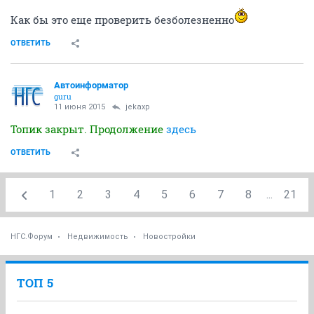
Как бы это еще проверить безболезненно
ОТВЕТИТЬ
Автоинформатор
guru
11 июня 2015
jekaxp
Топик закрыт. Продолжение
здесь
ОТВЕТИТЬ
1
2
3
4
5
6
7
8
...
21
НГС.Форум
Недвижимость
Новостройки
ТОП 5