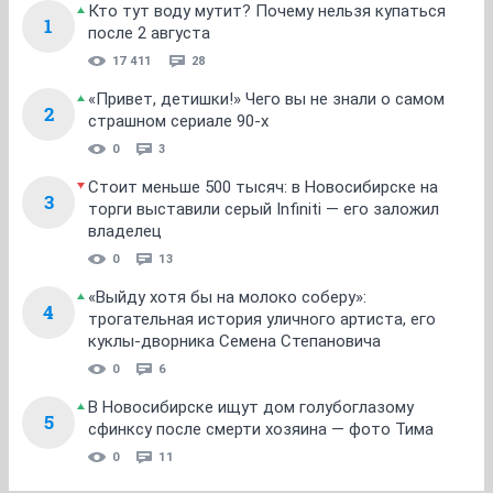
Кто тут воду мутит? Почему нельзя купаться
1
после 2 августа
17 411
28
«Привет, детишки!» Чего вы не знали о самом
2
страшном сериале 90-х
0
3
Стоит меньше 500 тысяч: в Новосибирске на
3
торги выставили серый Infiniti — его заложил
владелец
0
13
«Выйду хотя бы на молоко соберу»:
4
трогательная история уличного артиста, его
куклы-дворника Семена Степановича
0
6
В Новосибирске ищут дом голубоглазому
5
сфинксу после смерти хозяина — фото Тима
0
11