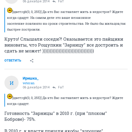
06 декабря 2014
FaT
[цвет:rgb(0, 0, 255)] Да кто Вас заставляет жить в недострое? Ждите
когда сдадут. На самом деле это ваше незаконное
заселение повлияло на сроки строительства. Не было бы жильцов,так
быстрее построили.
Круто! Слышали соседи?! Оказывается это пайщики
виноваты, что Рощупкин "Зарницу" все достроить и
сдать не может! )))))))))))))))))))))))))))))))))))
ОТВЕТИТЬ
Иришка_
И
veteran
06 декабря 2014
FaT
[цвет:rgb(0, 0, 255)] Да кто Вас заставляет жить в недострое? Ждите
когда сдадут.
Готовность "Зарницы" в 2010 г. (при "плохом"
Боброве)- 75%.
В 2010 г. к власти пришли якобы "хорошие"