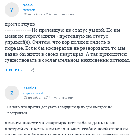
yasja
Y
veteran
03 декабря 2014
Ляксеич
просто глупо
---------------Не претендую на статус умной. Но вы
меня не переубедили - претендую на статус
упрямой))). Считаю, что вор должен сидеть в
тюрьме. Если бы кооператив не разворовали, то мы
давно бы жили в своих квартирах. А так приходится
существовать в сослагательном наклонении хотения.
ОТВЕТИТЬ
Zarnica
Z
experienced
03 декабря 2014
Ляксеич
От того, что против депутата возбудили дело дом быстрее не
построится.
деньги внесет за квартиру вот тебе и деньги на
достройку. пусть немного в масштабах всей стройки
но на те же балконы зарницы глядишь и хватит. или