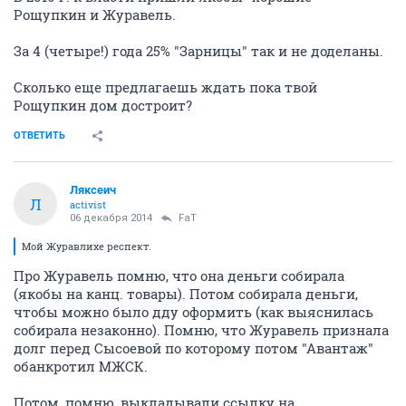
Рощупкин и Журавель.
За 4 (четыре!) года 25% "Зарницы" так и не доделаны.
Сколько еще предлагаешь ждать пока твой
Рощупкин дом достроит?
ОТВЕТИТЬ
Ляксеич
Л
activist
06 декабря 2014
FaT
Мой Журавлихе респект.
Про Журавель помню, что она деньги собирала
(якобы на канц. товары). Потом собирала деньги,
чтобы можно было дду оформить (как выяснилась
собирала незаконно). Помню, что Журавель признала
долг перед Сысоевой по которому потом "Авантаж"
обанкротил МЖСК.
Потом, помню, выкладывали ссылку на