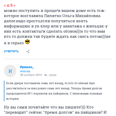
< п.9 >
можно поступить и проще!в вашем доме есть тсж-
которое возглавила Лилитко Ольга Михайловна.
далее:надо просто,если получиться взять
информацию в ук клер или у авантажа о жильцах-у
них есть контакты!и сделать обзвон)))а то что вам
кто то должен так будите ждать как снега летом)))не
я в серьез
ОТВЕТИТЬ
Иришка_
И
veteran
28 ноября 2014
yasja
Если двери поставили семь лет назад, то кто-то обязан был
рассчитаться за них ровно семь лет назад. Теперь бремя долгов
председателя № 1 перевели на пайщиков. С балконами похожая
история.
Ну вы сами почитайте что вы пишите!))) Кто
"переводит" сейчас "бремя долгов" на пайщиков? И