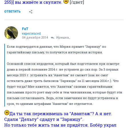
255)] вы живёте и скулите.
[/цвет]
ОТВЕТИТЬ
FaT
experienced
04 декабря 2014
Иришка_
Если подтвердятся данные, что Мэрия примет "Зарницу" по
гарантийному письму, то получится интересная история.
Основной список недоделок, который был подготовлен при осмотре
дома в первой половине 2014 г. не устранен до сих пор. За 3 первых
месяца 2015 г. устранить их "Авантаж" не сможет (как не смог
остеклить даже треть балконов "Зарницы" за 11 месяцев 2014 г.). Что
будет тогда? Мне кажется, что "Авантаж" своими гарантийными
письмами просто роет яму себе и тем чиновникам, которые будут эти
письма согласовывать. Ведь, если замечания не будут устранены в
срок, то одними штрафами "Авантаж" не отделается.
Да ты так переживаешь за "Авантаж"? А я нет.
Сдали "Дельту" сдадут и "Зарницу".
Но только тебе жить там не придётся. Бобёр украл