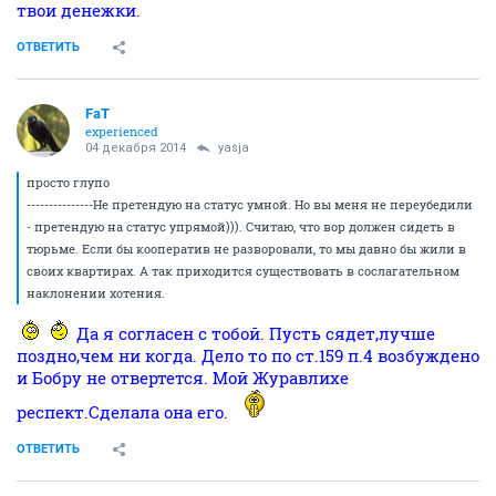
твои денежки.
ОТВЕТИТЬ
FaT
experienced
04 декабря 2014
yasja
просто глупо
---------------Не претендую на статус умной. Но вы меня не переубедили
- претендую на статус упрямой))). Считаю, что вор должен сидеть в
тюрьме. Если бы кооператив не разворовали, то мы давно бы жили в
своих квартирах. А так приходится существовать в сослагательном
наклонении хотения.
Да я согласен с тобой. Пусть сядет,лучше
поздно,чем ни когда. Дело то по ст.159 п.4 возбуждено
и Бобру не отвертется. Мой Журавлихе
респект.Сделала она его.
ОТВЕТИТЬ