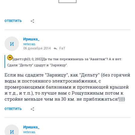
ОТВЕТИТЬ
Иришка_
И
veteran
06 декабря 2014
FaT
[цвет:rgb(0, 0, 255)]Да ты так переживаешь за "Авантаж"? А я нет.
Сдали "Дельту" сдадут и "Зарницу".
Если вы сдадите "Зарницу", как "Дельту" (без горячей
воды и постоянного электроснабжения, с
промерзающими балконами и протекающей крышей
и т.д., и т.п.), то лучше вам с Рощупкиным потом к
стройке меньше чем на 30 км. не приближаться!))))
ОТВЕТИТЬ
Иришка_
И
veteran