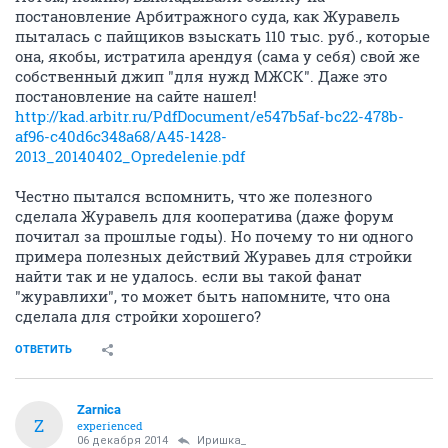
постановление Арбитражного суда, как Журавель
пыталась с пайщиков взыскать 110 тыс. руб., которые
она, якобы, истратила арендуя (сама у себя) свой же
собственный джип "для нужд МЖСК". Даже это
постановление на сайте нашел!
http://kad.arbitr.ru/PdfDocument/e547b5af-bc22-478b-
af96-c40d6c348a68/A45-1428-
2013_20140402_Opredelenie.pdf
Честно пытался вспомнить, что же полезного
сделала Журавель для кооператива (даже форум
почитал за прошлые годы). Но почему то ни одного
примера полезных действий Журавеь для стройки
найти так и не удалось. если вы такой фанат
"журавлихи", то может быть напомните, что она
сделала для стройки хорошего?
ОТВЕТИТЬ
Zarnica
Z
experienced
06 декабря 2014
Иришка_