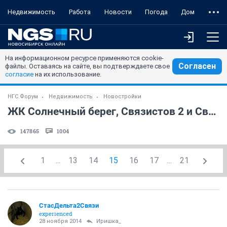
Недвижимость
Работа
Новости
Погода
Дом
На информационном ресурсе применяются cookie-
Согласен
файлы. Оставаясь на сайте, вы подтверждаете свое
согласие
на их использование.
НГС.Форум
Недвижимость
Новостройки
ЖК Солнечный берег, Связистов 2 и Связистов 8.
147865
1004
1
...
13
14
15
16
17
...
21
СтасДельта2Связи
experienced
28 ноября 2014
Иришка_