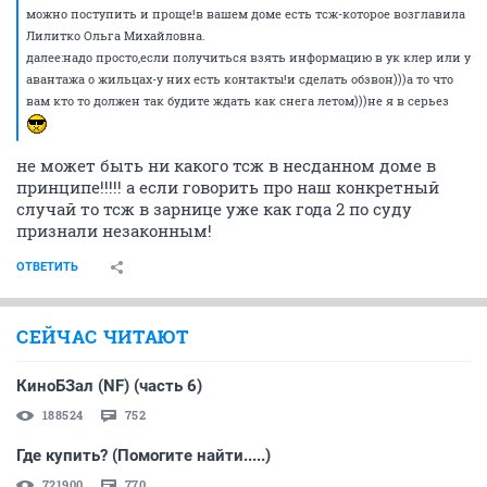
можно поступить и проще!в вашем доме есть тсж-которое возглавила
Лилитко Ольга Михайловна.
далее:надо просто,если получиться взять информацию в ук клер или у
авантажа о жильцах-у них есть контакты!и сделать обзвон)))а то что
вам кто то должен так будите ждать как снега летом)))не я в серьез
не может быть ни какого тсж в несданном доме в
принципе!!!!! а если говорить про наш конкретный
случай то тсж в зарнице уже как года 2 по суду
признали незаконным!
ОТВЕТИТЬ
СЕЙЧАС ЧИТАЮТ
КиноБЗал (NF) (часть 6)
188524
752
Где купить? (Помогите найти.....)
721900
770