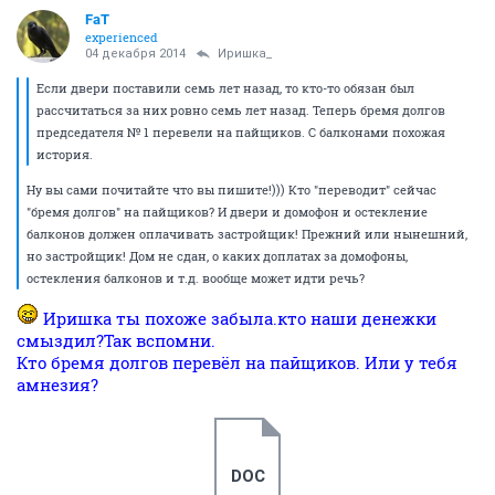
FaT
experienced
04 декабря 2014
Иришка_
Если двери поставили семь лет назад, то кто-то обязан был
рассчитаться за них ровно семь лет назад. Теперь бремя долгов
председателя № 1 перевели на пайщиков. С балконами похожая
история.
Ну вы сами почитайте что вы пишите!))) Кто "переводит" сейчас
"бремя долгов" на пайщиков? И двери и домофон и остекление
балконов должен оплачивать застройщик! Прежний или нынешний,
но застройщик! Дом не сдан, о каких доплатах за домофоны,
остекления балконов и т.д. вообще может идти речь?
Иришка ты похоже забыла.кто наши денежки
смыздил?Так вспомни.
Кто бремя долгов перевёл на пайщиков. Или у тебя
амнезия?
DOC