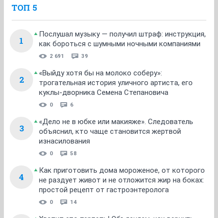
ТОП 5
Послушал музыку — получил штраф: инструкция,
1
как бороться с шумными ночными компаниями
2 691
39
«Выйду хотя бы на молоко соберу»:
2
трогательная история уличного артиста, его
куклы-дворника Семена Степановича
0
6
«Дело не в юбке или макияже». Следователь
3
объяснил, кто чаще становится жертвой
изнасилования
0
58
Как приготовить дома мороженое, от которого
4
не раздует живот и не отложится жир на боках:
простой рецепт от гастроэнтеролога
0
14