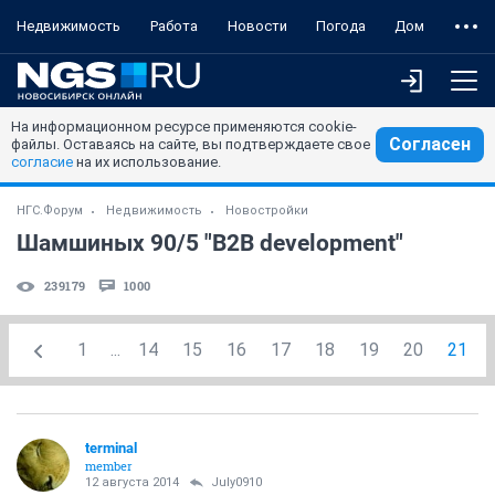
Недвижимость
Работа
Новости
Погода
Дом
На информационном ресурсе применяются cookie-
Согласен
файлы. Оставаясь на сайте, вы подтверждаете свое
согласие
на их использование.
НГС.Форум
Недвижимость
Новостройки
Шамшиных 90/5 "B2B development"
239179
1000
1
...
14
15
16
17
18
19
20
21
terminal
member
12 августа 2014
July0910