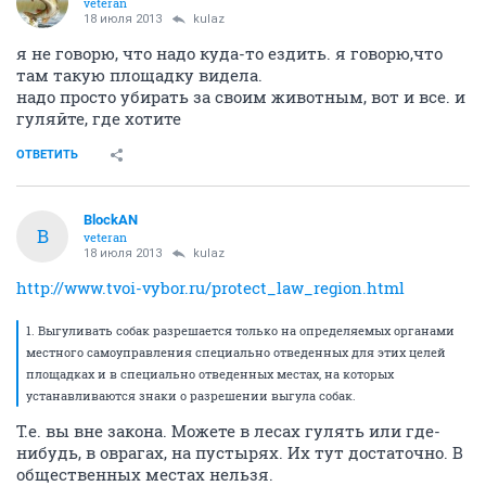
veteran
18 июля 2013
kulaz
я не говорю, что надо куда-то ездить. я говорю,что
там такую площадку видела.
надо просто убирать за своим животным, вот и все. и
гуляйте, где хотите
ОТВЕТИТЬ
BlockAN
B
veteran
18 июля 2013
kulaz
http://www.tvoi-vybor.ru/protect_law_region.html
1. Выгуливать собак разрешается только на определяемых органами
местного самоуправления специально отведенных для этих целей
площадках и в специально отведенных местах, на которых
устанавливаются знаки о разрешении выгула собак.
Т.е. вы вне закона. Можете в лесах гулять или где-
нибудь, в оврагах, на пустырях. Их тут достаточно. В
общественных местах нельзя.