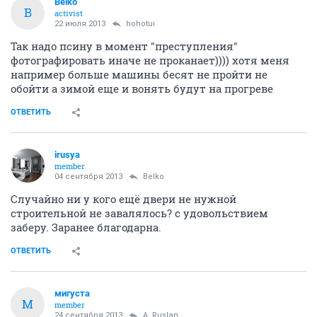
Belko
B
activist
22 июля 2013
hohotui
Так надо псину в момент "преступления"
фотографировать иначе не проканает)))) хотя меня
например больше машины бесят не пройти не
обойти а зимой еще и вонять будут на прогреве
ОТВЕТИТЬ
irusya
member
04 сентября 2013
Belko
Случайно ни у кого ещё двери не нужной
строительной не завалялось? с удовольствием
заберу. Заранее благодарна.
ОТВЕТИТЬ
мигуста
М
member
24 сентября 2013
A. Ruslan