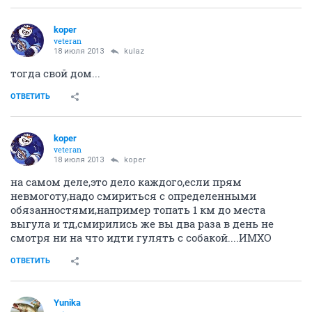
koper
veteran
18 июля 2013
kulaz
тогда свой дом...
ОТВЕТИТЬ
koper
veteran
18 июля 2013
koper
на самом деле,это дело каждого,если прям
невмоготу,надо смириться с определенными
обязанностями,например топать 1 км до места
выгула и тд,смирились же вы два раза в день не
смотря ни на что идти гулять с собакой....ИМХО
ОТВЕТИТЬ
Yunika