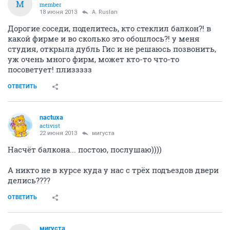
М
member
18 июня 2013
A. Ruslan
Дорогие соседи, поделитесь, кто стеклил балкон?! в
какой фирме и во сколько это обошлось?! у меня
студия, открыла дубль Гис и не решаюсь позвонить,
уж очень много фирм, может кто-то что-то
посоветует! плиззззз
ОТВЕТИТЬ
nactuxa
activist
22 июня 2013
мигуста
Насчёт балкона... постою, послушаю))))
А никто не в курсе куда у нас с трёх подъездов двери
делись????
ОТВЕТИТЬ
мигуста