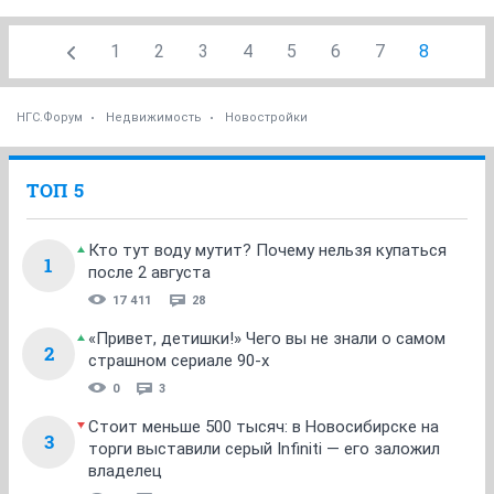
1
2
3
4
5
6
7
8
НГС.Форум
Недвижимость
Новостройки
ТОП 5
Кто тут воду мутит? Почему нельзя купаться
1
после 2 августа
17 411
28
«Привет, детишки!» Чего вы не знали о самом
2
страшном сериале 90-х
0
3
Стоит меньше 500 тысяч: в Новосибирске на
3
торги выставили серый Infiniti — его заложил
владелец