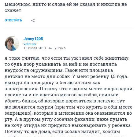
мешочком. никто и слова ей не сказал и никогда не
скажет
ОТВЕТИТЬ
Jenny1205
veteran
18 июля 2013
Yunika
я тоже считаю, что если ты уж завел себе животину,
то будь добр ухаживать за ней и не доставлять
неудобств окружающим. Газон или площадка
детская не место для собак. У меня ребенку 1,5 года.
выходя на площадку я бегаю за ним как
электровеник. Потому что в одном месте вчера парни
посидели и не хватило мозгов за собой, свиньей
убрать банки, об которые порезаться в легкую, тут
же валяются окурки (при том что курить в общ месте
запрещено), которые в мгновение ока оказываются во
рту. А в другом углу собачьи фекалии, даже думать
не хочу откуда их придется выковыривать у ребенка.
Почему то же дома, если собака нагадит, хозяим