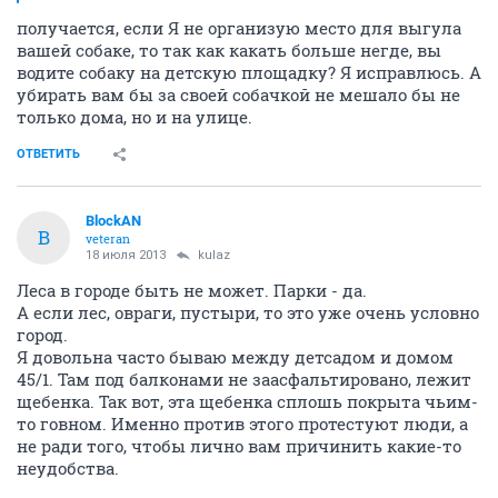
получается, если Я не организую место для выгула
вашей собаке, то так как какать больше негде, вы
водите собаку на детскую площадку? Я исправлюсь. А
убирать вам бы за своей собачкой не мешало бы не
только дома, но и на улице.
ОТВЕТИТЬ
BlockAN
B
veteran
18 июля 2013
kulaz
Леса в городе быть не может. Парки - да.
А если лес, овраги, пустыри, то это уже очень условно
город.
Я довольна часто бываю между детсадом и домом
45/1. Там под балконами не заасфальтировано, лежит
щебенка. Так вот, эта щебенка сплошь покрыта чьим-
то говном. Именно против этого протестуют люди, а
не ради того, чтобы лично вам причинить какие-то
неудобства.