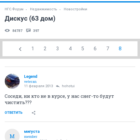
НГС.Форум
Недвижимость
Новостройки
Дискус (63 дом)
84787
397
1
2
3
4
5
6
7
8
Legend
veteran
11 февраля 2013
hohotui
Соседи, ни кто не в курсе, у нас снег-то будут
чистить???
ОТВЕТИТЬ
мигуста
М
member