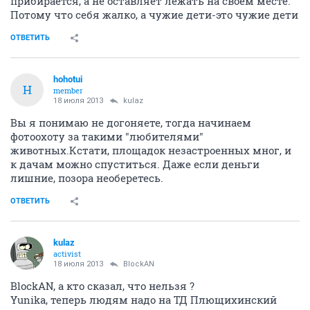
прибирается, а не оставляет лежать на своем месте.
Потому что себя жалко, а чужие дети-это чужие дети
ОТВЕТИТЬ
hohotui
H
member
18 июля 2013
kulaz
Вы я понимаю не догоняете, тогда начинаем
фотоохоту за такими "любителями"
животных.Кстати, площадок незастроенных мног, и
к дачам можно спуститься. Даже если деньги
лишние, позора необеретесь.
ОТВЕТИТЬ
kulaz
activist
18 июля 2013
BlockAN
BlockAN, а кто сказал, что нельзя ?
Yunika, теперь людям надо на ТД Плющихинский