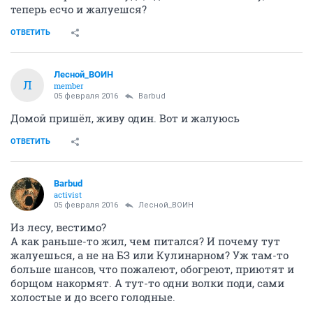
Лесной_ВОИН
Л
member
05 февраля 2016
Андрей1979
А я хочу жрать, после суток пришол. Навернул бы
тарелку борща со сметаной. Так готовить не кому.
ОТВЕТИТЬ
Barbud
activist
05 февраля 2016
Лесной_ВОИН
Сутки не ел?
А зачем пришол-то туда, где готовить не кому, а
теперь есчо и жалуешся?
ОТВЕТИТЬ
Лесной_ВОИН
Л
member
05 февраля 2016
Barbud
Домой пришёл, живу один. Вот и жалуюсь