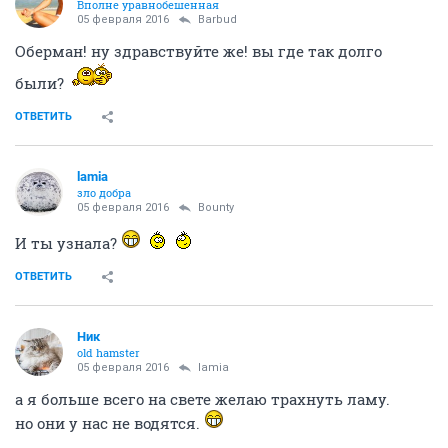
ОТВЕТИТЬ
моеМоре
veteran
05 февраля 2016
Barbud
что бог подаст..ой, послал
я разобью сердце..если скажу, что я кошка
ОТВЕТИТЬ
Bounty
Вполне уравнобешенная
05 февраля 2016
Barbud
Оберман! ну здравствуйте же! вы где так долго
были?
ОТВЕТИТЬ
lamia