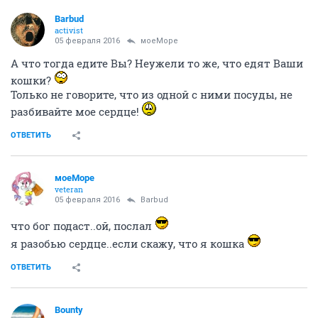
сразу видно - женщина Вы с понятием.
И борщ наверняка готовить умеете.
ОТВЕТИТЬ
моеМоре
veteran
05 февраля 2016
Barbud
не у меня тока кошки
кошки борщ не едят
ОТВЕТИТЬ
Barbud
activist
05 февраля 2016
моеМоре
А что тогда едите Вы? Неужели то же, что едят Ваши
кошки?
Только не говорите, что из одной с ними посуды, не
разбивайте мое сердце!