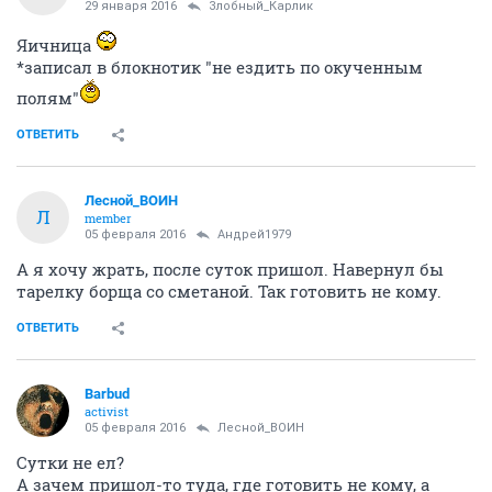
Злобный_Карлик
Нащайнике
29 января 2016
adrenalized
На таком любое неосторожное движение и ты
прижарился
ОТВЕТИТЬ
adrenalized
A
veteran
29 января 2016
Злобный_Карлик
Яичница
*записал в блокнотик "не ездить по окученным
полям"
ОТВЕТИТЬ