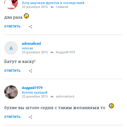
Эвакуация машины с пассажирами через весь город.
66561
355
Ночной дозор! (флудить ЗДЕСЬ!!!)
179799
1006
БАРАХОЛКА (часть 42)
152435
1000
Abrakadabra
Хочу мартини фруктов и последствий
23 декабря 2015
Сэймэй
два раза
ОТВЕТИТЬ
adrenalized
A
veteran