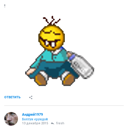
НГС.Форум
Сообщества
О чем говорят мужчины
Что я больше всего хочу)
164330
538
1
...
5
6
7
8
9
10
11
Скромный
guru
13 декабря 2015
Андрей1979
!