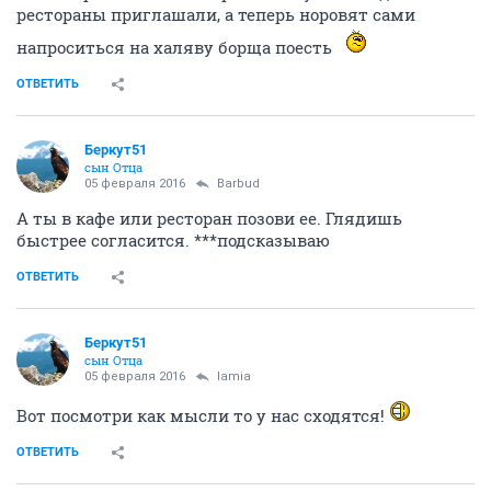
Barbud
activist
05 февраля 2016
lamia
Какой смысл в этих терзаньях, если на борщ
пригласить не хотите, будь эта личность хоть
трижды светлая?
ОТВЕТИТЬ
lamia
зло добра
05 февраля 2016
Barbud
Что за времена пошли - раньше мужчины дам в
рестораны приглашали, а теперь норовят сами
напроситься на халяву борща поесть
ОТВЕТИТЬ
Беркут51
сын Отца
05 февраля 2016
Barbud