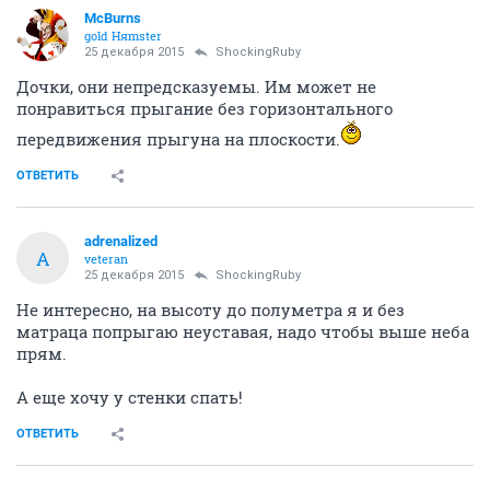
ОТВЕТИТЬ
ShockingRuby
veteran
25 декабря 2015
adrenalized
У тебя есть дома матрац ортопедический? Садись на
край и прыгай попой. И дочку укачаешь, и жене
будет что в ютуб выложить.
ОТВЕТИТЬ
McBurns
gold Няmster
25 декабря 2015
ShockingRuby
Дочки, они непредсказуемы. Им может не
понравиться прыгание без горизонтального
передвижения прыгуна на плоскости.
ОТВЕТИТЬ