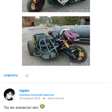
• Разгон до 100км/ч — 2 сек
• Одна передача, сцепление выжимается рукой и
ногой
• Больше 200км/ч на нем не ездили
• На холостых идет 60км/ч