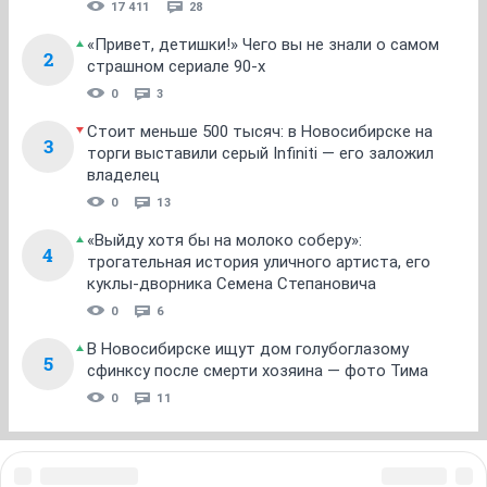
1
...
5
6
7
8
9
10
11
НГС.Форум
Сообщества
О чем говорят мужчины
ТОП 5
Кто тут воду мутит? Почему нельзя купаться
1
после 2 августа
17 411
28
«Привет, детишки!» Чего вы не знали о самом
2
страшном сериале 90-х
0
3
Стоит меньше 500 тысяч: в Новосибирске на
3
торги выставили серый Infiniti — его заложил
владелец