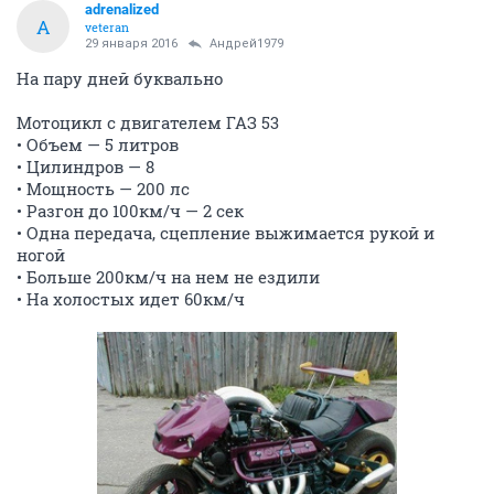
adrenalized
A
veteran
25 декабря 2015
ShockingRuby
Не интересно, на высоту до полуметра я и без
матраца попрыгаю неуставая, надо чтобы выше неба
прям.
А еще хочу у стенки спать!
ОТВЕТИТЬ
adrenalized
A
veteran
29 января 2016
Андрей1979
На пару дней буквально
Мотоцикл с двигателем ГАЗ 53
• Объем — 5 литров
• Цилиндров — 8
• Мощность — 200 лс