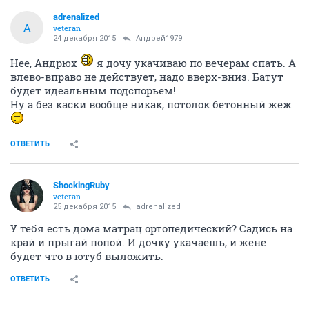
23 декабря 2015
Андрей1979
Батут и каску!
ОТВЕТИТЬ
Андрей1979
Болтун ерундой
23 декабря 2015
adrenalized
бухие вы штоле седня с таким желаниями то
ОТВЕТИТЬ
adrenalized
A
veteran
24 декабря 2015
Андрей1979
Нее, Андрюх
я дочу укачиваю по вечерам спать. А
влево-вправо не действует, надо вверх-вниз. Батут
будет идеальным подспорьем!
Ну а без каски вообще никак, потолок бетонный жеж