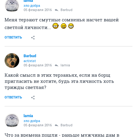
adrenalized
A
veteran
05 февраля 2016
Barbud
... Кто бы мог подумать, что лесные братья до сих пор водятся, кстати...
да в иных головах ТАКОЕ водится, что и подумать
страшно
ОТВЕТИТЬ
lamia
зло добра
05 февраля 2016
Barbud
Меня терзают смутные сомненья насчет вашей
светлой личности...
ОТВЕТИТЬ