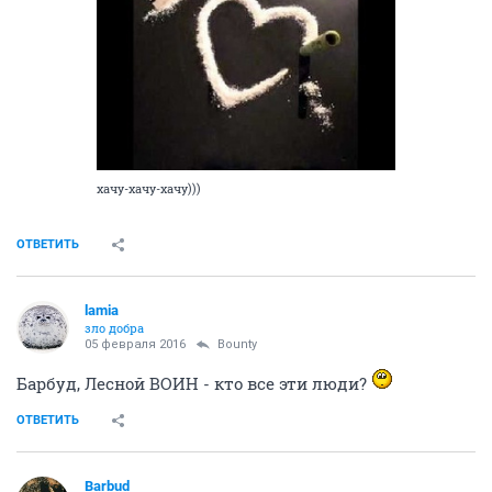
ОТВЕТИТЬ
ЧерныйНеПушистый
Злыдень писюкатый
05 февраля 2016
Андрей1979
щас бы взбодриться
сахарной пудры лизнуть
хачу-хачу-хачу)))