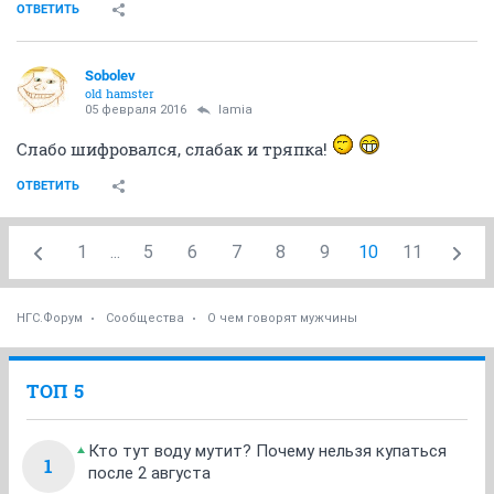
зло добра
05 февраля 2016
Bounty
И ты узнала?
ОТВЕТИТЬ
Ник
old hamster
05 февраля 2016
lamia
а я больше всего на свете желаю трахнуть ламу.
но они у нас не водятся.
ОТВЕТИТЬ
Sobolev
old hamster
05 февраля 2016
lamia
Слабо шифровался, слабак и тряпка!
ОТВЕТИТЬ