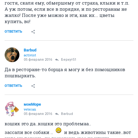
Что значит, времена пошли?
Сразу видно, что Вы не замужем или впервые
замужем.
Раньше, раньше... Да мужчины ВСЕГДА норовили на
борщ напроситься. И тут задача стоит не нажраться,
а женщину максимально объективно оценить. Умеет
ли она готовить, не бегают ли у нее тараканы по
заплеванным углам, нет ли сопливого и чумазого
ребенка, как выглядит потенциальная теща (ведь со
временем и женщина может стать этаким
крокодилом, как ее мамаша), не воняет ли кошками
(не ссут ли эти гады гостям в обувь), не насилует ли
любимый хозяйкин песик килограмм под 60 ногу
гостя, скаля ему, обмершему от страха, клыки и т.п.
А уж потом, если все в порядке, и по ресторанам не
жалко! После уже можно и эти, как их... цветы
купить, во!
ОТВЕТИТЬ
Barbud
activist