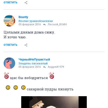
ОТВЕТИТЬ
Barbud
activist
05 февраля 2016
Лесной_ВОИН
Из лесу, вестимо?
А как раньше-то жил, чем питался? И почему тут
жалуешься, а не на БЗ или Кулинарном? Уж там-то
больше шансов, что пожалеют, обогреют, приютят и
борщом накормят. А тут-то одни волки поди, сами
холостые и до всего голодные.
ОТВЕТИТЬ
Bounty
Вполне уравнобешенная
05 февраля 2016
Лесной_ВОИН
Цэлыми днями дома сижу.
И хочю чаю.