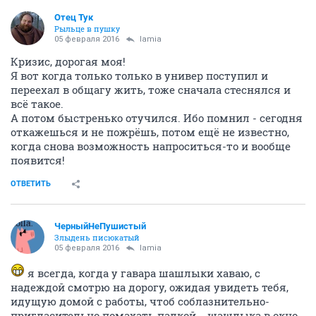
А ты в кафе или ресторан позови ее. Глядишь
быстрее согласится. ***подсказываю
ОТВЕТИТЬ
Беркут51
сын Отца
05 февраля 2016
lamia
Вот посмотри как мысли то у нас сходятся!
ОТВЕТИТЬ
Отец Тук
Рыльце в пушку
05 февраля 2016
lamia
Кризис, дорогая моя!
Я вот когда только только в универ поступил и
переехал в общагу жить, тоже сначала стеснялся и
всё такое.
А потом быстренько отучился. Ибо помнил - сегодня