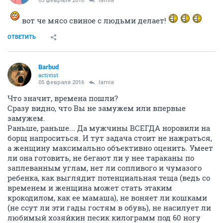
lamia
зло добра
05 февраля 2016
ЧерныйНеПушистый
палкой ...шашлыка
Ты такой... романтичный
ОТВЕТИТЬ
ЧерныйНеПушистый
Злыдень писюкатый
05 февраля 2016
lamia
вот че мясо свиное с людьми делает!
ОТВЕТИТЬ
Barbud
activist
05 февраля 2016
lamia