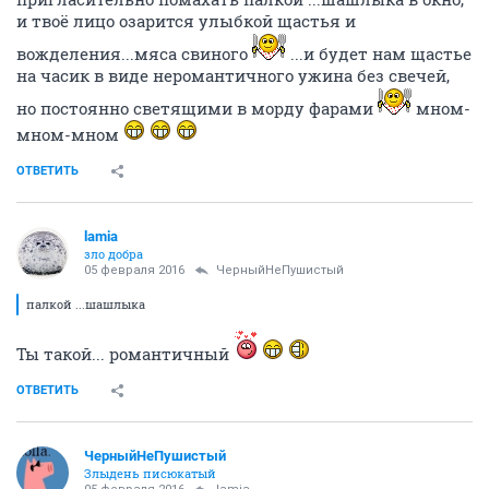
откажешься и не пожрёшь, потом ещё не известно,
когда снова возможность напроситься-то и вообще
появится!
ОТВЕТИТЬ
ЧерныйНеПушистый
Злыдень писюкатый
05 февраля 2016
lamia
я всегда, когда у гавара шашлыки хаваю, с
надеждой смотрю на дорогу, ожидая увидеть тебя,
идущую домой с работы, чтоб соблазнительно-
пригласительно помахать палкой ...шашлыка в окно,
и твоё лицо озарится улыбкой щастья и
вожделения...мяса свиного
...и будет нам щастье
на часик в виде неромантичного ужина без свечей,
но постоянно светящими в морду фарами
мном-
мном-мном
ОТВЕТИТЬ