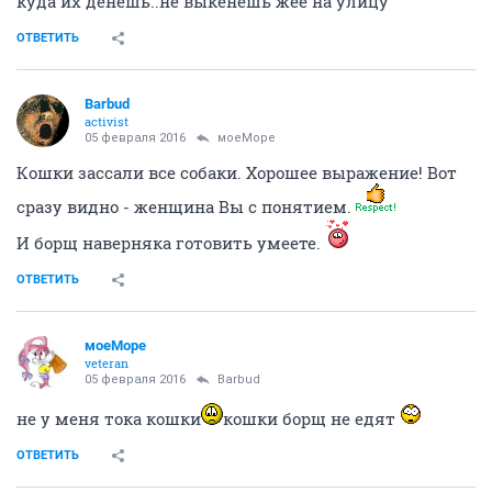
05 февраля 2016
Беркут51
Да в ресторане-то борща я могу и без помощников
пошвыркать.
ОТВЕТИТЬ
моеМоре
veteran
05 февраля 2016
Barbud
кошик это да..кошки это проблемаа..
зассали все собаки ..
и ведь животины такие..вот
куда их денешь..не выкенешь жее на улицу
ОТВЕТИТЬ
Barbud
activist
05 февраля 2016
моеМоре
Кошки зассали все собаки. Хорошее выражение! Вот