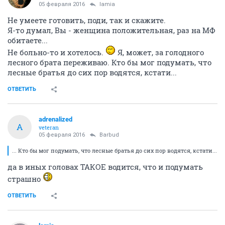
lamia
зло добра
05 февраля 2016
Barbud
На борщ, ага, щазз. Развелось тут халявщиков
Конечно, праздный, какой же еще, даже и не
надейтесь
ОТВЕТИТЬ
Barbud
activist
05 февраля 2016
lamia
Не умеете готовить, поди, так и скажите.
Я-то думал, Вы - женщина положительная, раз на МФ
обитаете...
Не больно-то и хотелось.
Я, может, за голодного
лесного брата переживаю. Кто бы мог подумать, что
лесные братья до сих пор водятся, кстати...
ОТВЕТИТЬ