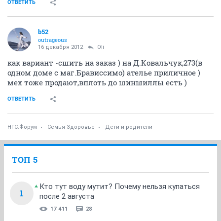
ОТВЕТИТЬ
b52
outrageous
16 декабря 2012
Oli
как вариант -сшить на заказ ) на Д.Ковальчук,273(в
одном доме с маг.Брависсимо) ателье приличное )
мех тоже продают,вплоть до шиншиллы есть )
ОТВЕТИТЬ
НГС.Форум
Семья Здоровье
Дети и родители
ТОП 5
Кто тут воду мутит? Почему нельзя купаться
1
после 2 августа
17 411
28