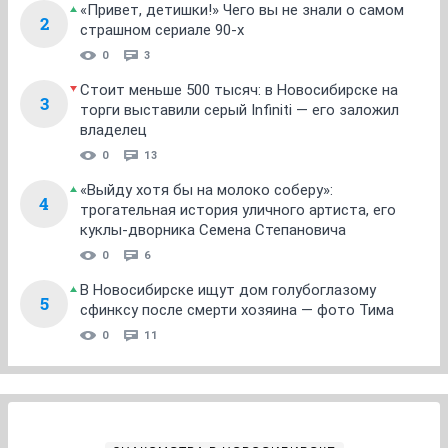
«Привет, детишки!» Чего вы не знали о самом
2
страшном сериале 90-х
0
3
Стоит меньше 500 тысяч: в Новосибирске на
3
торги выставили серый Infiniti — его заложил
владелец
0
13
«Выйду хотя бы на молоко соберу»:
4
трогательная история уличного артиста, его
куклы-дворника Семена Степановича
0
6
В Новосибирске ищут дом голубоглазому
5
сфинксу после смерти хозяина — фото Тима
0
11