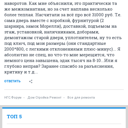
наворотов. Как мне объяснили, это практически та
же межкомнатная, но за счет наплава несколько
более теплая. Насчитали за всё про всё 31000 руб. Т.е.
сама дверь вместе с коробкой, фурнитурой (2
шарнира, замок Морелли), доставкой, подъемом на
этаж, установкой, наличниками, доборами,
демонтажом старой двери, уплотнителем, ну то есть
под ключ, под мои размеры (они стандартные
2000*800, с легкими отклонениями плюс-минус)... Я
абсолютно не спец, но что-то мне мерещится, что
немного цена завышена, эдак тысяч на 8-10...Или я
глубоко неправ? Заранее спасибо за разъяснения,
критику и т.д...
ОТВЕТИТЬ
НГС.Форум
Дом Стройка Ремонт
Все для ремонта
ТОП 5