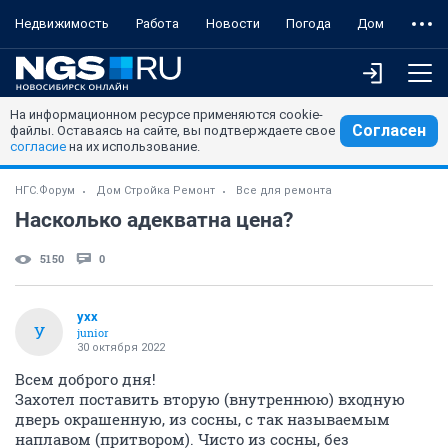
Недвижимость
Работа
Новости
Погода
Дом
На информационном ресурсе применяются cookie-
Согласен
файлы. Оставаясь на сайте, вы подтверждаете свое
согласие
на их использование.
НГС.Форум
Дом Стройка Ремонт
Все для ремонта
Насколько адекватна цена?
5150
0
ухх
У
junior
30 октября 2022
Всем доброго дня!
Захотел поставить вторую (внутреннюю) входную
дверь окрашенную, из сосны, с так называемым
наплавом (притвором). Чисто из сосны, без