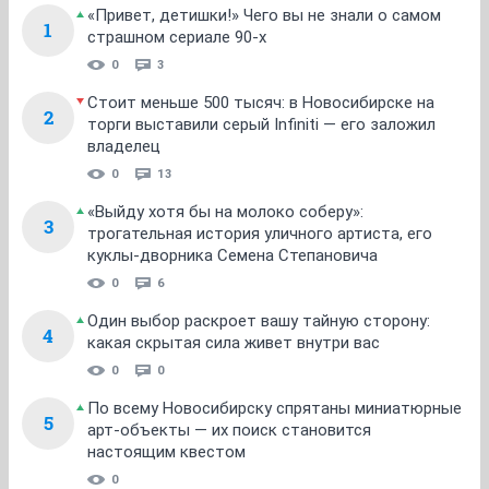
«Привет, детишки!» Чего вы не знали о самом
1
страшном сериале 90-х
0
3
Стоит меньше 500 тысяч: в Новосибирске на
2
торги выставили серый Infiniti — его заложил
владелец
0
13
«Выйду хотя бы на молоко соберу»:
3
трогательная история уличного артиста, его
куклы-дворника Семена Степановича
0
6
Один выбор раскроет вашу тайную сторону:
4
какая скрытая сила живет внутри вас
0
0
По всему Новосибирску спрятаны миниатюрные
5
арт-объекты — их поиск становится
настоящим квестом
0